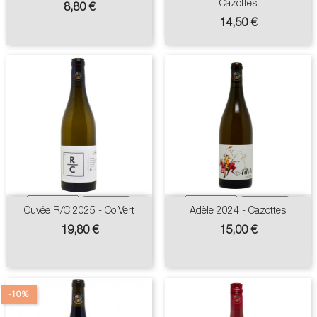
Cazottes
Prix
8,80 €
Prix
14,50 €
Cuvée R/C 2025 - ColVert
Adèle 2024 - Cazottes
Prix
Prix
19,80 €
15,00 €
-10%