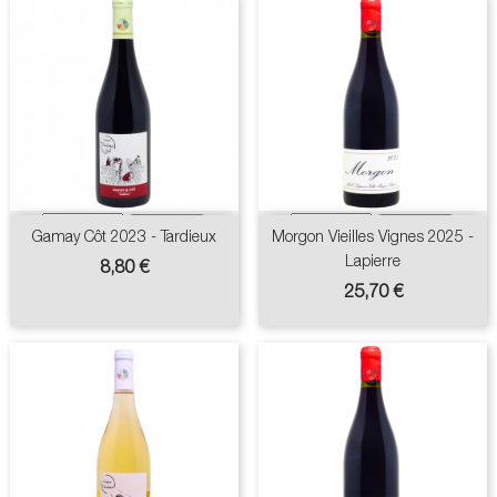
Gamay Côt 2023 - Tardieux
Morgon Vieilles Vignes 2025 -
Lapierre
Prix
8,80 €
Prix
25,70 €