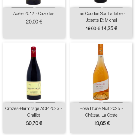
Adèle 2012 - Cazottes
Les Coudes Sur La Table -
Josette Et Michel
Prix
20,00 €
Prix
Prix
14,25 €
19,00 €
de
base
Crozes-Hermitage AOP 2023 -
Rosé D'une Nuit 2025 -
Graillot
Château La Coste
Prix
Prix
30,70 €
13,85 €