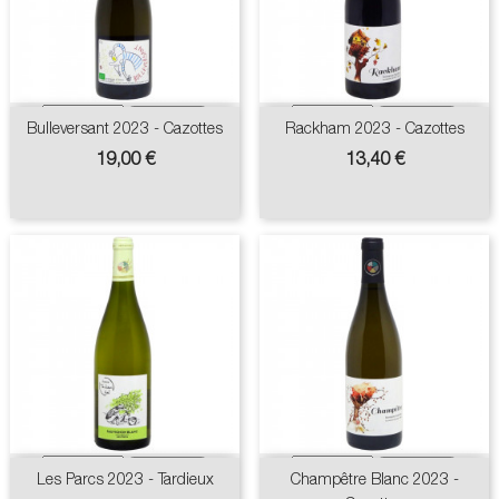
Bulleversant 2023 - Cazottes
Rackham 2023 - Cazottes
Prix
Prix
19,00 €
13,40 €
Les Parcs 2023 - Tardieux
Champêtre Blanc 2023 -