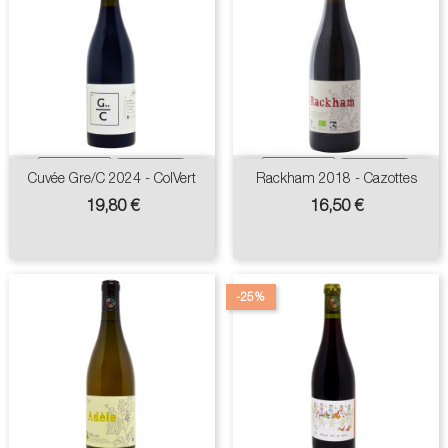
Cuvée Gre/C 2024 - ColVert
Rackham 2018 - Cazottes
Prix
Prix
19,80 €
16,50 €
-25%