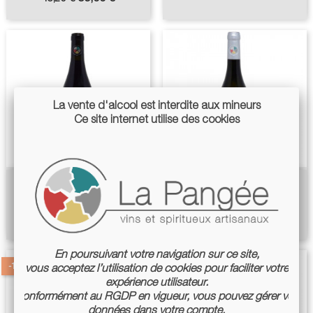
base
de
base
La vente d'alcool est interdite aux mineurs
Ce site internet utilise des cookies
Cuvée Cin/C 2024 - ColVert
Avec Vue Sur Le Cher 2022 -
Tardieux
Prix
16,00 €
Prix
16,90 €
En poursuivant votre navigation sur ce site,
-15%
vous acceptez l’utilisation de cookies pour faciliter votre
expérience utilisateur.
Conformément au RGDP en vigueur, vous pouvez gérer vos
données dans votre compte.