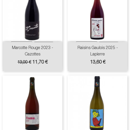
Marcotte Rouge 2023 -
Raisins Gaulois 2025 -
Cazottes
Lapierre
Prix
Prix
Prix
11,70 €
13,60 €
13,00 €
de
base