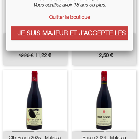
Vous certifiez avoir 18 ans ou plus.
Quitter la boutique
JE SUIS MAJEUR ET J'ACCEPTE LES COO
La Vie Est Belle 2022 -
L'Écorce Buissonnière 2025 -
Natacha Lami
Valérie Courrèges
Prix
Prix
Prix
11,22 €
12,50 €
13,20 €
de
base
Olla Rouge 2025 - Matassa
Rouge 2024 - Matassa