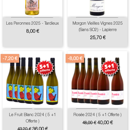
Les Peronnes 2025 - Tardieux
Morgon Vieilles Vignes 2025
(sans SO2) - Lapierre
Prix
8,00 €
Prix
25,70 €
-7,20 €
-8,00 €
Le Fruit Blanc 2024 ( 5 +1
Rosée 2024 ( 5 +1 Offerte )
Offerte )
Prix
Prix
40,00 €
48,00 €
de
Prix
Prix
36,00 €
43,20 €