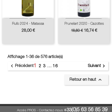
Rufo 2024 - Matassa
Prunelart 2020 - Cazottes
Prix
Prix
Prix
28,00 €
16,74 €
18,60 €
de
base
Affichage 1-36 de 576 article(s)
1


Précédent
Suivant
2
3
…
16

Retour en haut
(0)5 63 56 85 39
+33
Accès PROS
-
Contactez-nous