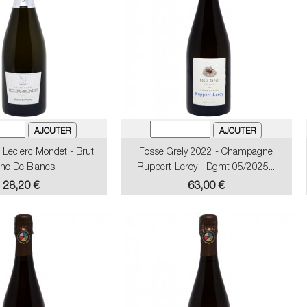
eclerc Mondet - Brut
Fosse Grely 2022 - Champagne
anc De Blancs
Ruppert-Leroy - Dgmt 05/2025...
Prix
Prix
28,20 €
63,00 €