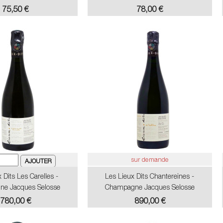
Prix
Prix
75,50 €
78,00 €
sur demande
 Dits Les Carelles -
Les Lieux Dits Chantereines -
e Jacques Selosse
Champagne Jacques Selosse
Prix
Prix
780,00 €
890,00 €