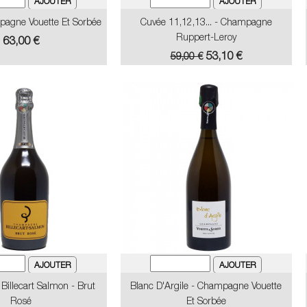
pagne Vouette Et Sorbée
Cuvée 11,12,13... - Champagne
Ruppert-Leroy
Prix
63,00 €
Prix
Prix
53,10 €
59,00 €
de
base
illecart Salmon - Brut
Blanc D'Argile - Champagne Vouette
Rosé
Et Sorbée