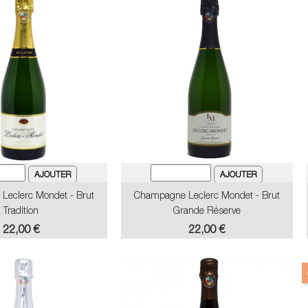
eclerc Mondet - Brut
Champagne Leclerc Mondet - Brut
Tradition
Grande Réserve
Prix
Prix
22,00 €
22,00 €