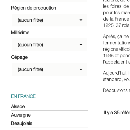
les foires d
Région de production
pour les mar
de la France

(aucun filtre)
1825, 37 rois
Millésime
Après, ça ne 
fermentations

(aucun filtre)
régions vitic
1688 et penda
Cépage
l’appelaient a

(aucun filtre)
Aujourd’hui, 
standard, vou
Découvrons en
EN FRANCE
Alsace
Il y a 35 réf
Auvergne
Beaujolais