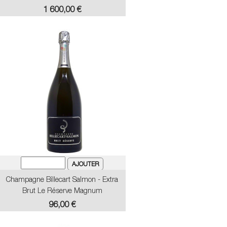
Prix
1 600,00 €
Champagne Billecart Salmon - Extra
Brut Le Réserve Magnum
Prix
96,00 €