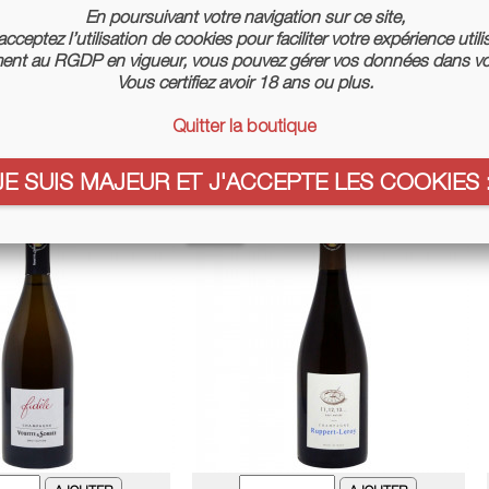
En poursuivant votre navigation sur ce site,
cceptez l’utilisation de cookies pour faciliter votre expérience utili
nt au RGDP en vigueur, vous pouvez gérer vos données dans vo
Vous certifiez avoir 18 ans ou plus.
ly 2022 - Champagne
Champagne Billecart Salmon - Le
Quitter la boutique
uppert-Leroy
Sous Bois
x
Prix
Prix
57,51 €
82,00 €
90 €
JE SUIS MAJEUR ET J'ACCEPTE LES COOKIES :
se
-10%