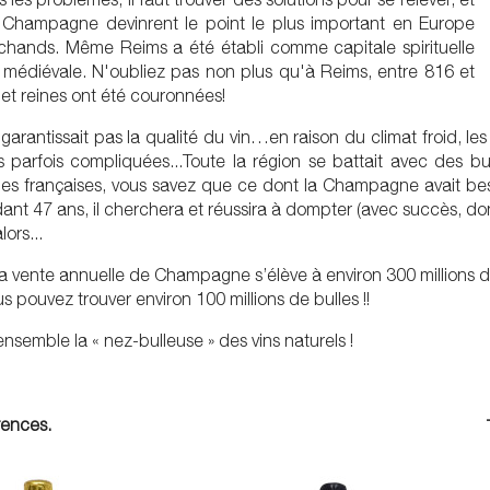
e Champagne devinrent le point le plus important en Europe
chands. Même Reims a été établi comme capitale spirituelle
 médiévale. N'oubliez pas non plus qu'à Reims, entre 816 et
 et reines ont été couronnées!
garantissait pas la qualité du vin…en raison du climat froid, l
 parfois compliquées...Toute la région se battait avec des bul
oles françaises, vous savez que ce dont la Champagne avait beso
nt 47 ans, il cherchera et réussira à dompter (avec succès, don
lors...
la vente annuelle de Champagne s’élève à environ 300 millions 
s pouvez trouver environ 100 millions de bulles !!
semble la « nez-bulleuse » des vins naturels !
érences.