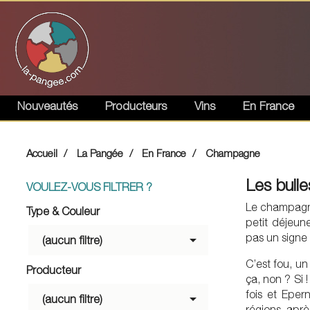
Nouveautés
Producteurs
Vins
En France
Accueil
La Pangée
En France
Champagne
Les bull
VOULEZ-VOUS FILTRER ?
Le champagne
Type & Couleur
petit déjeun
pas un signe 

(aucun filtre)
C’est fou, u
Producteur
ça, non ? Si 
fois et Epe

(aucun filtre)
régions, après