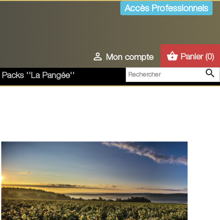
Accès Professionnels
shopping_basket

Panier
(0)
Mon compte

 Packs ''La Pangée''