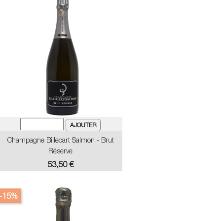
Champagne Billecart Salmon - Brut
Réserve
Prix
53,50 €
-15%