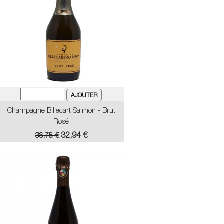
Champagne Billecart Salmon - Brut
Rosé
Prix
Prix
32,94 €
38,75 €
de
base