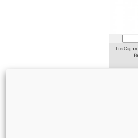
Les Cogna
R
-10%