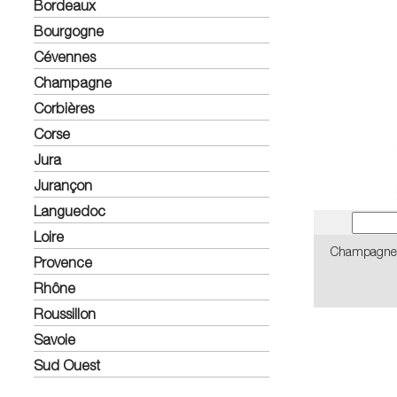
Bordeaux
Bourgogne
Cévennes
Champagne
Corbières
Corse
Jura
Jurançon
Languedoc
Loire
Champagne L
Provence
Rhône
Roussillon
Savoie
Sud Ouest