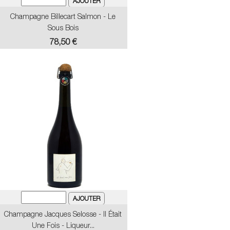
Champagne Billecart Salmon - Le
Sous Bois
Prix
78,50 €
Champagne Jacques Selosse - Il Était
Une Fois - Liqueur...