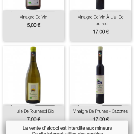
Vinaigre De Vin
Vinaigre De Vin À L'ail De
Lautrec
Prix
5,00 €
Prix
17,00 €
Huile De Tournesol Bio
Vinaigre De Prunes - Cazottes
Prix
Prix
7,00 €
17,00 €
La vente d'alcool est interdite aux mineurs