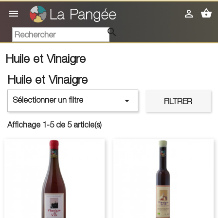
shopping_basket



Huile et Vinaigre
Huile et Vinaigre

Sélectionner un filtre
FILTRER
Affichage 1-5 de 5 article(s)