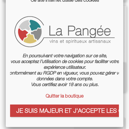
Ce site internet utilise des cookies
En poursuivant votre navigation sur ce site,
vous acceptez l’utilisation de cookies pour faciliter votre
expérience utilisateur.
Vinaigre De Coings Sauvages -
Conformément au RGDP en vigueur, vous pouvez gérer vos
Cazottes
données dans votre compte.
Prix
17,00 €
Vous certifiez avoir 18 ans ou plus.
Quitter la boutique
Affichage 1-5 de 5 article(s)
JE SUIS MAJEUR ET J'ACCEPTE LES COO

Retour en haut