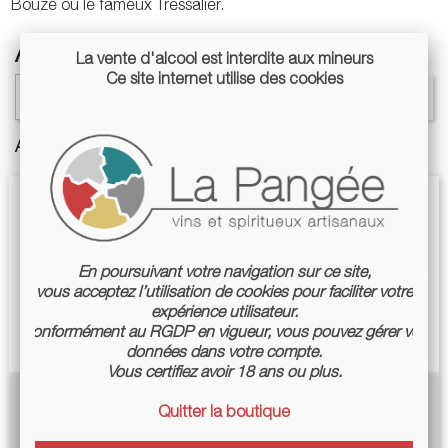
Bouze ou le fameux Tressalier.
Auvergne
La vente d'alcool est interdite aux mineurs
Ce site internet utilise des cookies

Sélectionner un filtre
FILTRER
Affichage 1-2 de 2 article(s)
En poursuivant votre navigation sur ce site,
vous acceptez l’utilisation de cookies pour faciliter votre
expérience utilisateur.
Conformément au RGDP en vigueur, vous pouvez gérer vos
données dans votre compte.
Vous certifiez avoir 18 ans ou plus.
Lave Grise 2023 - Jean
Pink Bulles 2021 - Jean
Quitter la boutique
Maupertuis
Maupertuis
Prix
Prix
17,90 €
20,00 €