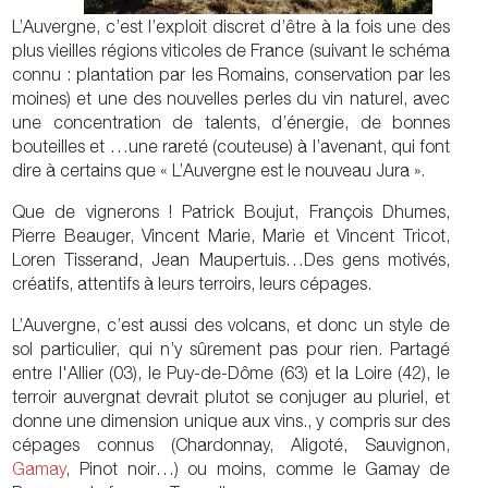
L’Auvergne, c’est l’exploit discret d’être à la fois une des
plus vieilles régions viticoles de France (suivant le schéma
connu : plantation par les Romains, conservation par les
moines) et une des nouvelles perles du vin naturel, avec
une concentration de talents, d’énergie, de bonnes
bouteilles et …une rareté (couteuse) à l’avenant, qui font
dire à certains que « L’Auvergne est le nouveau Jura ».
Que de vignerons ! Patrick Boujut, François Dhumes,
Pierre Beauger, Vincent Marie, Marie et Vincent Tricot,
Loren Tisserand, Jean Maupertuis…Des gens motivés,
créatifs, attentifs à leurs terroirs, leurs cépages.
L’Auvergne, c’est aussi des volcans, et donc un style de
sol particulier, qui n’y sûrement pas pour rien. Partagé
entre l'Allier (03), le Puy-de-Dôme (63) et la Loire (42), le
terroir auvergnat devrait plutot se conjuger au pluriel, et
donne une dimension unique aux vins., y compris sur des
cépages connus (Chardonnay, Aligoté, Sauvignon,
Gamay
, Pinot noir…) ou moins, comme le Gamay de