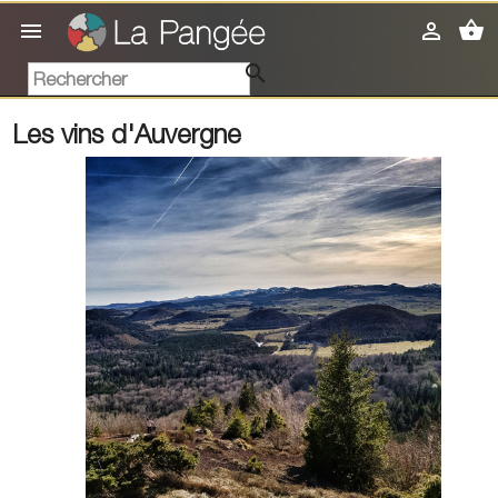
shopping_basket



Les vins d'Auvergne