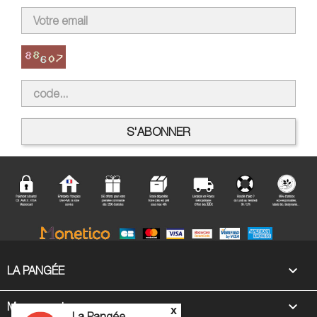

LA PANGÉE

Mon compte
x
La Pangée