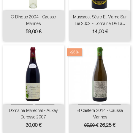
O Dingue 2004 - Causse
Muscadet Sèvre Et Marne Sur
Marines
Lie 2002 - Domaine De La...
Prix
Prix
58,00 €
14,00 €
-25%
Domaine Maréchal - Auxey
Et Caetera 2014 - Causse
Duresse 2007
Marines
Prix
Prix
Prix
30,00 €
26,25 €
35,00 €
de