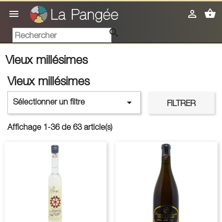
shopping_basket



Vieux millésimes
Vieux millésimes

Sélectionner un filtre
FILTRER
Affichage 1-36 de 63 article(s)