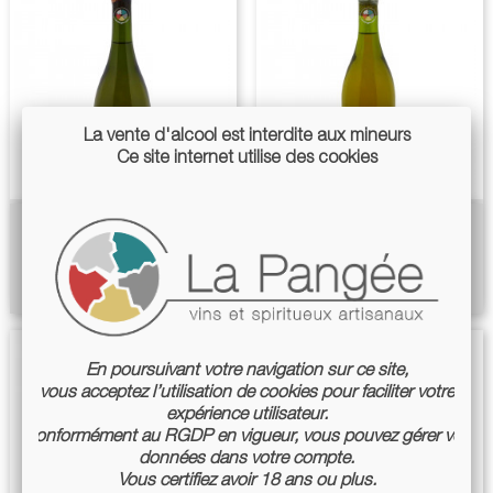
La vente d'alcool est interdite aux mineurs
Ce site internet utilise des cookies
Oeuf Blanc 2013 - Lucy
Sauvignon Blanc 2014 - Lucy
Margaux
Margaux
Prix
Prix
26,00 €
25,00 €
En poursuivant votre navigation sur ce site,
vous acceptez l’utilisation de cookies pour faciliter votre
expérience utilisateur.
Conformément au RGDP en vigueur, vous pouvez gérer vos
données dans votre compte.
Vous certifiez avoir 18 ans ou plus.