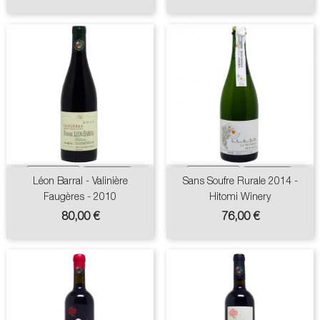
base
Léon Barral - Valinière
Sans Soufre Rurale 2014 -
Faugères - 2010
Hitomi Winery
Prix
Prix
80,00 €
76,00 €