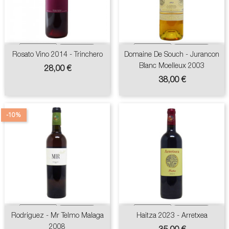
Rosato Vino 2014 - Trinchero
Domaine De Souch - Jurancon
Blanc Moelleux 2003
Prix
28,00 €
Prix
38,00 €
-10%
Rodriguez - Mr Telmo Malaga
Haitza 2023 - Arretxea
2008
Prix