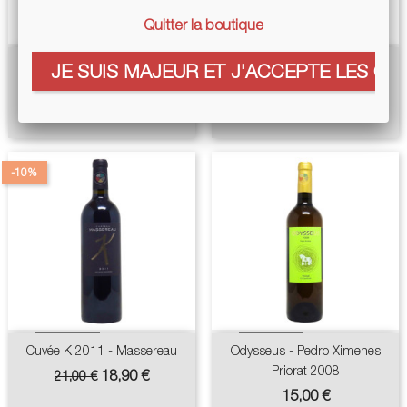
Quitter la boutique
Phenomena 2016 - Sesti
Odysseus - Maset Del Ros
JE SUIS MAJEUR ET J'ACCEPTE LES COO
Priorat 2006
Prix
135,00 €
Prix
39,00 €
-10%
Cuvée K 2011 - Massereau
Odysseus - Pedro Ximenes
Priorat 2008
Prix
Prix
18,90 €
21,00 €
de
Prix
15,00 €