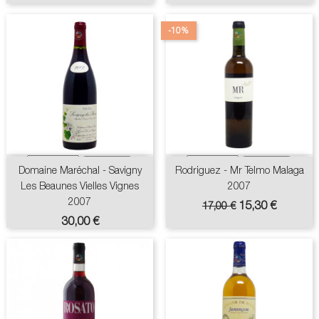
base
-10%
Domaine Maréchal - Savigny
Rodriguez - Mr Telmo Malaga
Les Beaunes Vielles Vignes
2007
2007
Prix
Prix
15,30 €
17,00 €
de
Prix
30,00 €
base