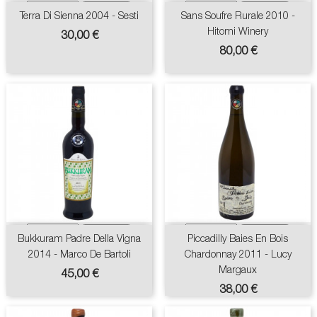
Terra Di Sienna 2004 - Sesti
Sans Soufre Rurale 2010 -
Hitomi Winery
Prix
30,00 €
Prix
80,00 €
Bukkuram Padre Della Vigna
Piccadilly Baies En Bois
2014 - Marco De Bartoli
Chardonnay 2011 - Lucy
Margaux
Prix
45,00 €
Prix
38,00 €