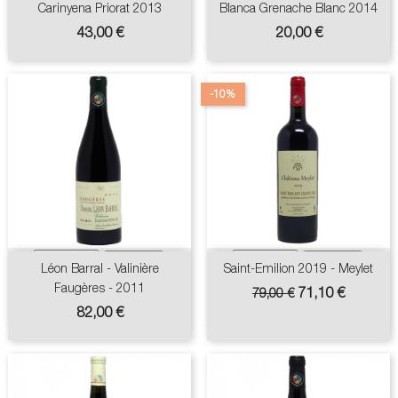
Carinyena Priorat 2013
Blanca Grenache Blanc 2014
Prix
Prix
43,00 €
20,00 €
-10%
Léon Barral - Valinière
Saint-Emilion 2019 - Meylet
Faugères - 2011
Prix
Prix
71,10 €
79,00 €
de
Prix
82,00 €
base