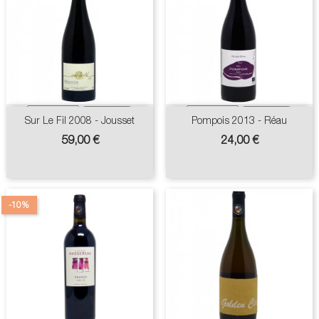
Sur Le Fil 2008 - Jousset
Pompois 2013 - Réau
Prix
Prix
59,00 €
24,00 €
-10%