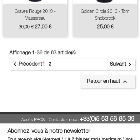
Graves Rouge 2013 -
Golden Circle 2013 - Tom
Massereau
Shobbrook
Prix
Prix
Prix
27,00 €
25,00 €
30,00 €
de
base
Affichage 1-36 de 63 article(s)
1


Précédent
Suivant
2

Retour en haut
(0)5 63 56 85 39
+33
Accès PROS
-
Contactez-nous
Abonnez-vous à notre newsletter
Pour recevoir régulièrement ( 1 à 2 fois par mois maximum ) nos