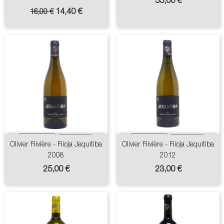
35,00 €
Prix
Prix
14,40 €
16,00 €
de
base
Olivier Rivière - Rioja Jequitiba
Olivier Rivière - Rioja Jequitiba
2008
2012
Prix
Prix
25,00 €
23,00 €