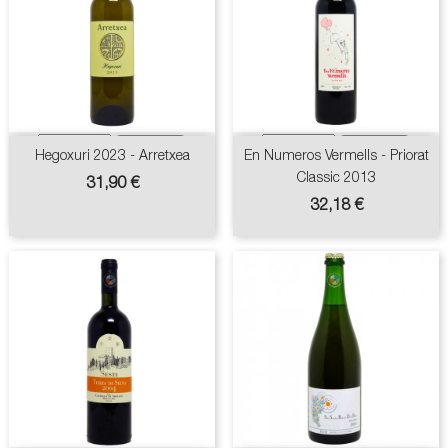
Hegoxuri 2023 - Arretxea
En Numeros Vermells - Priorat
Classic 2013
Prix
31,90 €
Prix
32,18 €