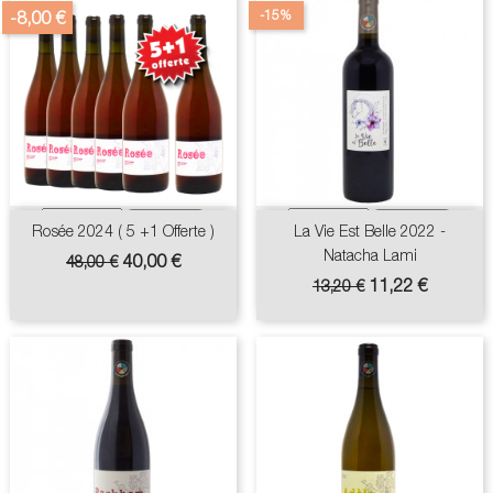
-15%
-8,00 €
Rosée 2024 ( 5 +1 Offerte )
La Vie Est Belle 2022 -
Natacha Lami
Prix
Prix
40,00 €
48,00 €
de
Prix
Prix
11,22 €
13,20 €
base
de
base