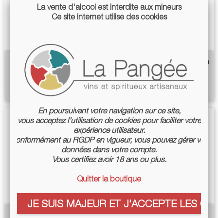
La vente d'alcool est interdite aux mineurs
Ce site internet utilise des cookies
Rackham 2021 - Cazottes
Montis Regalis 2020 - Andiran
Prix
Prix
15,50 €
17,40 €
En poursuivant votre navigation sur ce site,
vous acceptez l’utilisation de cookies pour faciliter votre
expérience utilisateur.
Conformément au RGDP en vigueur, vous pouvez gérer vos
données dans votre compte.
Vous certifiez avoir 18 ans ou plus.
Quitter la boutique
JE SUIS MAJEUR ET J'ACCEPTE LES COO
Temprano VDF 2025 -
Chut ! 2021 - Andiran