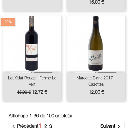
Prix
15,00 €
-20%
LouXidat Rouge - Ferme Le
Marcotte Blanc 2017 -
Vert
Cazottes
Prix
Prix
Prix
12,72 €
12,00 €
15,90 €
de
base
Affichage 1-36 de 100 article(s)
1


Précédent
Suivant
2
3