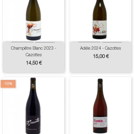
Champêtre Blanc 2023 -
Adèle 2024 - Cazottes
Cazottes
Prix
15,00 €
Prix
14,50 €
-10%