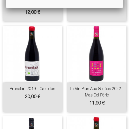
Domaine Du Boiron
Prix
23,90 €
Prix
12,00 €
Prunelart 2019 - Cazottes
Tu Vin Plus Aux Soirées 2022 -
Mas Del Pèrié
Prix
20,00 €
Prix
11,90 €