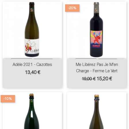
-20%
Adèle 2021 - Cazottes
Me Libérez Pas Je M'en
Charge - Ferme Le Vert
Prix
13,40 €
Prix
Prix
15,20 €
19,00 €
de
base
-10%