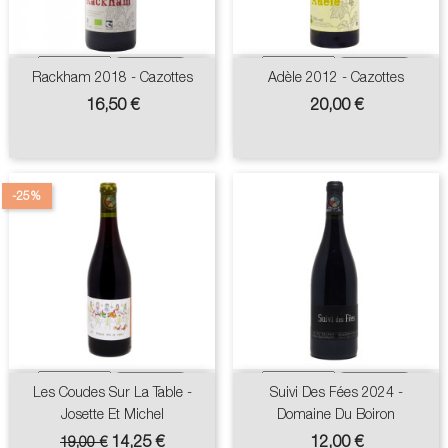
Rackham 2018 - Cazottes
Adèle 2012 - Cazottes
Prix
Prix
16,50 €
20,00 €
-25%
Les Coudes Sur La Table -
Suivi Des Fées 2024 -
Josette Et Michel
Domaine Du Boiron
Prix
Prix
Prix
14,25 €
12,00 €
19,00 €