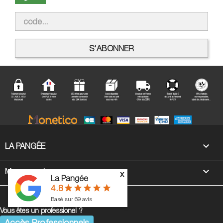

LA PANGÉE

Mon compte
x
La Pangée
4.8
star
star
star
star
star
Basé sur
69
avis
Vous êtes un professionel ?
Accès Professionnels