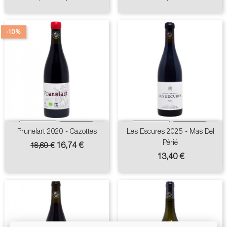
de
base
-10%
Prunelart 2020 - Cazottes
Les Escures 2025 - Mas Del
Périé
Prix
Prix
16,74 €
18,60 €
de
Prix
13,40 €
base