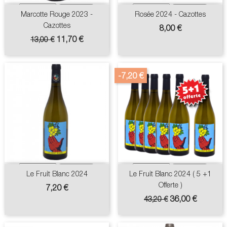
Marcotte Rouge 2023 -
Rosée 2024 - Cazottes
Cazottes
Prix
8,00 €
Prix
Prix
11,70 €
13,00 €
de
base
-7,20 €
Le Fruit Blanc 2024
Le Fruit Blanc 2024 ( 5 +1
Offerte )
Prix
7,20 €
Prix
Prix
36,00 €
43,20 €
de
base