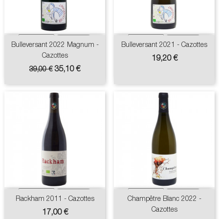
Bulleversant 2022 Magnum -
Bulleversant 2021 - Cazottes
Cazottes
Prix
19,20 €
Prix
Prix
35,10 €
39,00 €
de
base
Rackham 2011 - Cazottes
Champêtre Blanc 2022 -
Cazottes
Prix
17,00 €