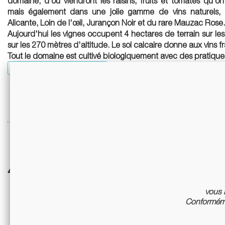
domaine, d’où viendront les raisins, fruits et tomates qu’on
mais également dans une jolie gamme de vins naturels, 
Alicante, Loin de l'œil, Jurançon Noir et du rare Mauzac Rose.
Aujourd'hui les vignes occupent 4 hectares de terrain sur le
sur les 270 mètres d'altitude. Le sol calcaire donne aux vins f
Tout le domaine est cultivé biologiquement avec des pratiqu
Toutes les cuvées du domaine
4 autres références associées :
vous a
Conforméme