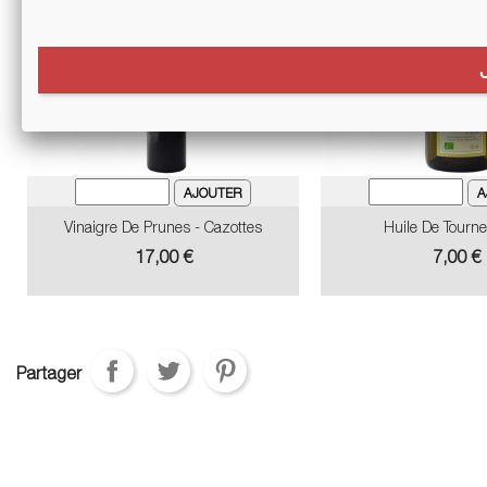
Vinaigre De Prunes - Cazottes
Huile De Tourne
Prix
Prix
17,00 €
7,00 €
Partager