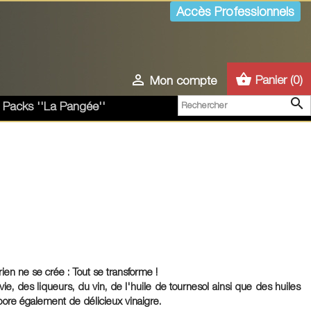
Accès Professionnels
shopping_basket

Panier
(0)
Mon compte

 Packs ''La Pangée''
ien ne se crée : Tout se transforme !
e, des liqueurs, du vin, de l'huile de tournesol ainsi que des huiles
labore également de délicieux vinaigre.