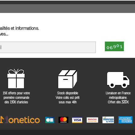
lités et informations.
es...