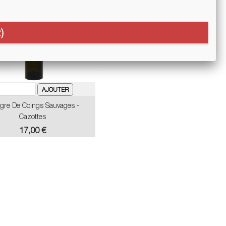
)
igre De Coings Sauvages -
Cazottes
Prix
17,00 €