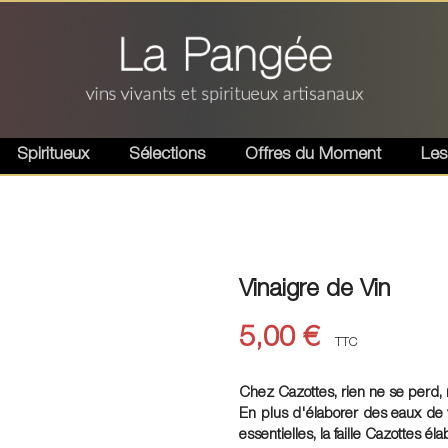
Spiritueux
Sélections
Offres du Moment
Les
Vinaigre de Vin
5,00 €
TTC
Chez Cazottes, rien ne se perd, r
En plus d'élaborer des eaux de vi
essentielles, la faille Cazottes é