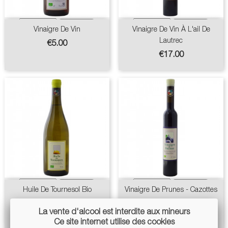
Vinaigre De Vin
Vinaigre De Vin À L'ail De
Lautrec
Price
€5.00
Price
€17.00
Huile De Tournesol Bio
Vinaigre De Prunes - Cazottes
Price
Price
€7.00
€17.00
La vente d'alcool est interdite aux mineurs
Ce site internet utilise des cookies