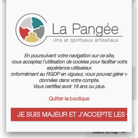
En poursuivant votre navigation sur ce site,
vous acceptez l’utilisation de cookies pour faciliter votre
expérience utilisateur.
Vinaigre De Coings Sauvages -
Conformément au RGDP en vigueur, vous pouvez gérer vos
données dans votre compte.
Cazottes
Vous certifiez avoir 18 ans ou plus.
Price
€17.00
Quitter la boutique
JE SUIS MAJEUR ET J'ACCEPTE LES COO
Showing 1-5 of 5 item(s)

Back to top