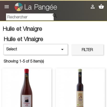
shopping_basket



Huile et Vinaigre
Huile et Vinaigre

Select
FILTER
Showing 1-5 of 5 item(s)