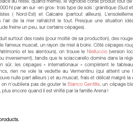
a place au reste, quand même), le vignoble corse produit tout 
000 hl par an sur -en gros- trois type de sols : granitique (Sud e
histes ( Nord-Est) et Calcaire (partout ailleurs). L’ensoleillem
 l’air de la mer rafraîchit le tout. Presque une situation idé
tude freine un peu, sur certains cépages).
uit surtout des rosés (pour moitié de sa production), des roug
 le fameux muscat, un rayon de miel à boire. Côté cépages rou
atrimonio et les alentours), on trouve le
Nielluccio
(version lo
ou inversement), tandis que le sciaccarello domine dans la rég
ien sûr, les cépages « internationaux » complètent le tablea
cs, rien ne vole la vedette au Vermentinu (qui atteint une 
ouve nulle part ailleurs ) et au muscat, frais et délicat malgré la
n, on n’oubliera pas de gouter le
Bianco Gentille
, un cépage bl
plus encore quand il est vinifié par la famille Arena !
products.