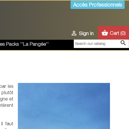
Accès Professionnels
shopping_basket

Cart
(0)
Sign in

es Packs ''La Pangée''
par les
 plutôt
igne et
ntèrent
il faut