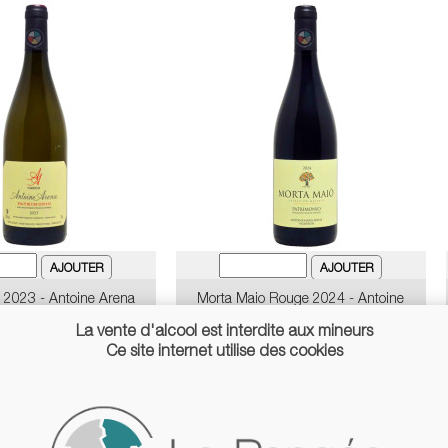
 2023 - Antoine Arena
Morta Maio Rouge 2024 - Antoine
Arena
Price
€31.90
La vente d'alcool est interdite aux mineurs
Price
€28.00
Ce site internet utilise des cookies