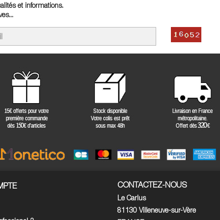
lités et informations.
es...
CONTACTEZ-NOUS
MPTE
Le Carlus
81130 Villeneuve-sur-Vère