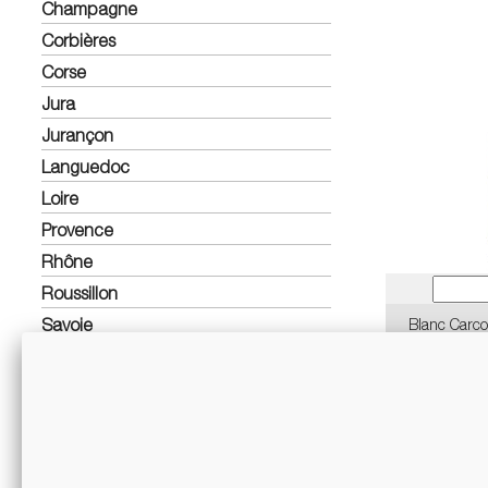
Champagne
Corbières
Corse
Jura
Jurançon
Languedoc
Loire
Provence
Rhône
Roussillon
Savoie
Blanc Carco
Sud Ouest