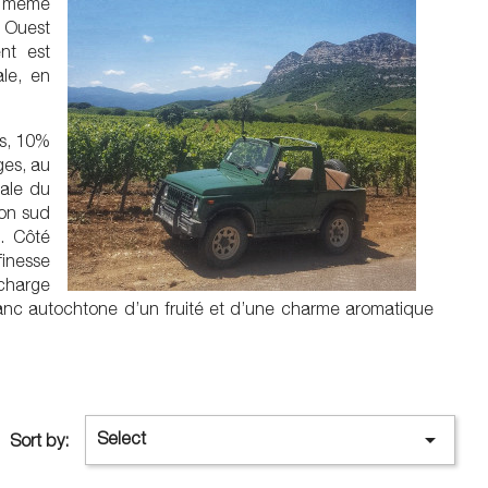
de même
t Ouest
ent est
ale, en
es, 10%
ges, au
cale du
ion sud
u. Côté
finesse
 charge
anc autochtone d’un fruité et d’une charme aromatique

Select
Sort by: