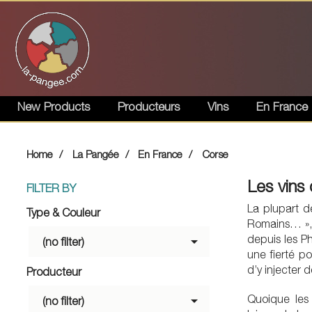
New Products
Producteurs
Vins
En France
Home
La Pangée
En France
Corse
Les vins
FILTER BY
La plupart d
Type & Couleur
Romains… », 
depuis les Ph

(no filter)
une fierté p
d’y injecter 
Producteur

Quoique les 
(no filter)