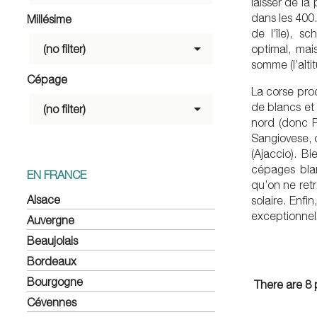
laisser de l
dans les 400.
Millésime
de l’île), sc

(no filter)
optimal, mais
somme (l’alti
Cépage
La corse prod

de blancs et
(no filter)
nord (donc P
Sangiovese, 
(Ajaccio). B
cépages blan
EN FRANCE
qu’on ne retr
Alsace
solaire. Enfi
exceptionnel, 
Auvergne
Beaujolais
Bordeaux
Bourgogne
There are 8 
Cévennes