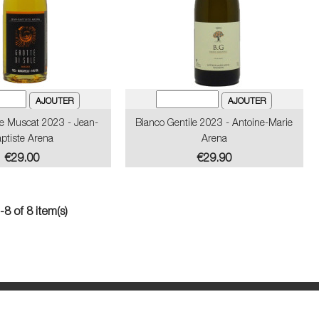
le Muscat 2023 - Jean-
Bianco Gentile 2023 - Antoine-Marie
ptiste Arena
Arena
Price
Price
€29.00
€29.90
8 of 8 item(s)