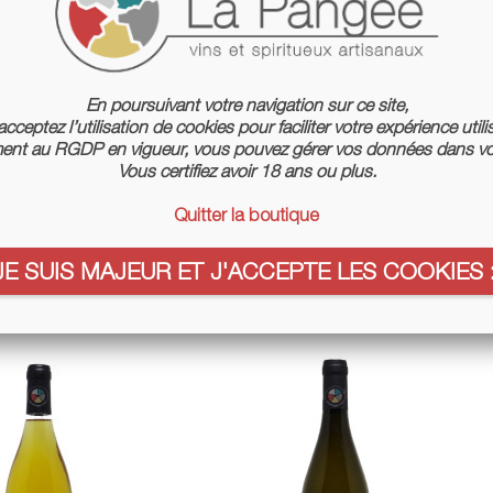
En poursuivant votre navigation sur ce site,
cceptez l’utilisation de cookies pour faciliter votre expérience utili
nt au RGDP en vigueur, vous pouvez gérer vos données dans vo
Vous certifiez avoir 18 ans ou plus.
Quitter la boutique
ole Rouge 2023 - Jean-
Grotte Di Sole Blanc 2024 - Jean-
JE SUIS MAJEUR ET J'ACCEPTE LES COOKIES :
ptiste Arena
Baptiste Arena
Price
Price
€31.00
€31.00