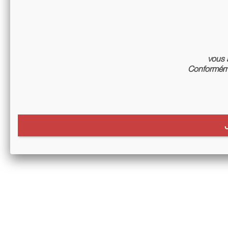
vous a
Conforméme
Grotte Di S
Ba