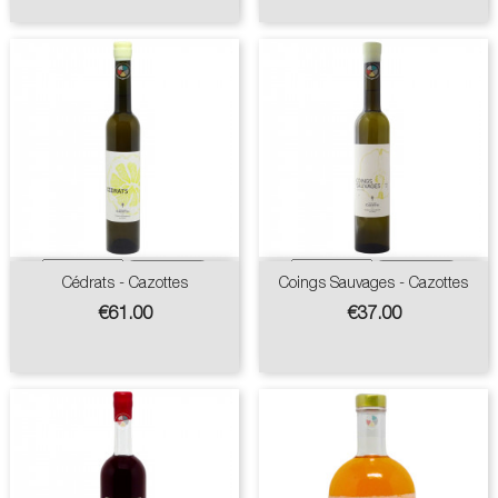
Cédrats - Cazottes
Coings Sauvages - Cazottes
Price
Price
€61.00
€37.00