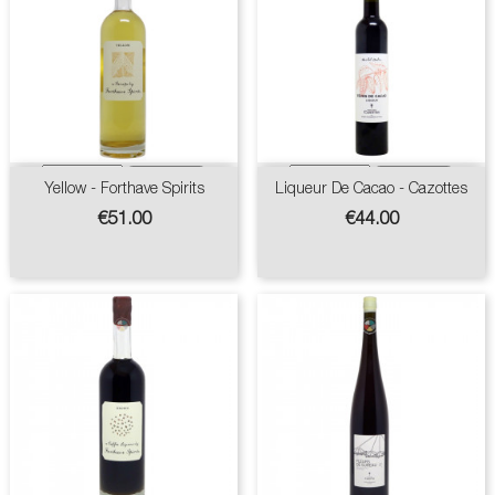
Yellow - Forthave Spirits
Liqueur De Cacao - Cazottes
Price
Price
€51.00
€44.00