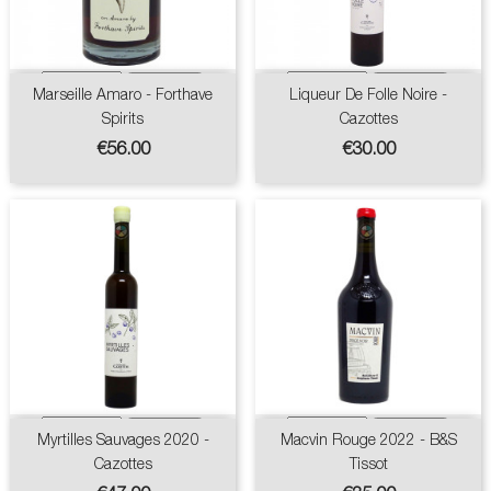
Marseille Amaro - Forthave
Liqueur De Folle Noire -
Spirits
Cazottes
Price
Price
€56.00
€30.00
Myrtilles Sauvages 2020 -
Macvin Rouge 2022 - B&S
Cazottes
Tissot