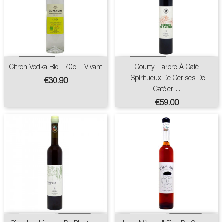
Citron Vodka Bio - 70cl - Vivant
Courty L'arbre À Café
"Spiritueux De Cerises De
Price
€30.90
Caféier"...
Price
€59.00