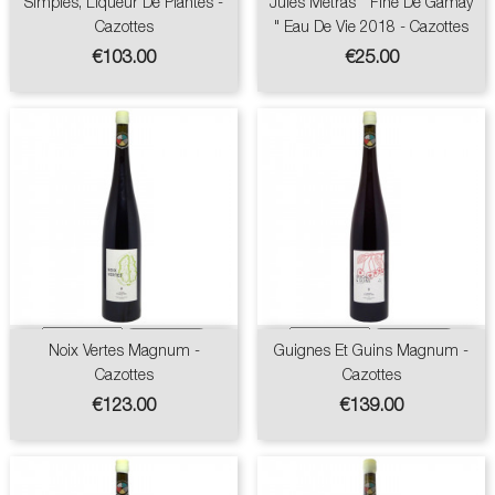
Simples, Liqueur De Plantes -
Jules Mètras " Fine De Gamay
Cazottes
" Eau De Vie 2018 - Cazottes
Price
Price
€103.00
€25.00
Noix Vertes Magnum -
Guignes Et Guins Magnum -
Cazottes
Cazottes
Price
Price
€123.00
€139.00