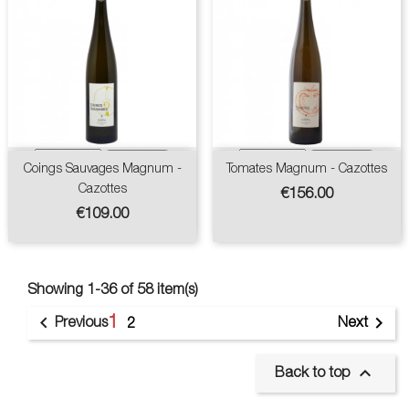
Coings Sauvages Magnum -
Tomates Magnum - Cazottes
Cazottes
Price
€156.00
Price
€109.00
Showing 1-36 of 58 item(s)
1


Previous
Next
2

Back to top