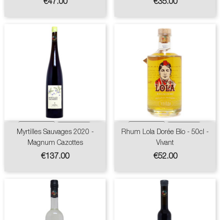
Price
Price
€47.00
€35.00
Myrtilles Sauvages 2020 -
Rhum Lola Dorée Bio - 50cl -
Magnum Cazottes
Vivant
Price
Price
€137.00
€52.00