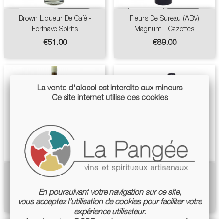
Brown Liqueur De Café -
Fleurs De Sureau (ABV)
Forthave Spirits
Magnum - Cazottes
Price
Price
€51.00
€89.00
La vente d'alcool est interdite aux mineurs
Ce site internet utilise des cookies
Liqueur De Folle Noire
Pack Sureau Spritz - Cazottes
Magnum - Cazottes
Price
€49.00
En poursuivant votre navigation sur ce site,
Price
€91.00
vous acceptez l’utilisation de cookies pour faciliter votre
expérience utilisateur.