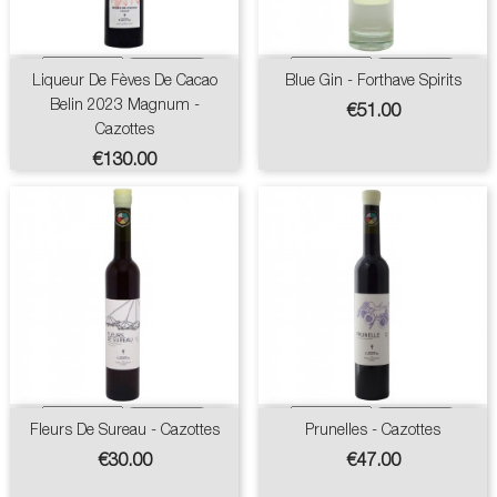
Liqueur De Fèves De Cacao
Blue Gin - Forthave Spirits
Belin 2023 Magnum -
Price
€51.00
Cazottes
Price
€130.00
Fleurs De Sureau - Cazottes
Prunelles - Cazottes
Price
Price
€30.00
€47.00