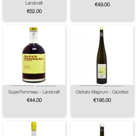
Landcraft
Price
€49.00
Price
€52.00
SuperPommeau - Landcraft
Cédrats Magnum - Cazottes
Price
Price
€44.00
€195.00