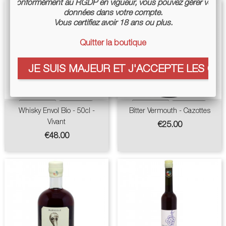
Conformément au RGDP en vigueur, vous pouvez gérer vos
données dans votre compte.
Vous certifiez avoir 18 ans ou plus.
Quitter la boutique
JE SUIS MAJEUR ET J'ACCEPTE LES COO
Whisky Envol Bio - 50cl -
Bitter Vermouth - Cazottes
Vivant
Price
€25.00
Price
€48.00