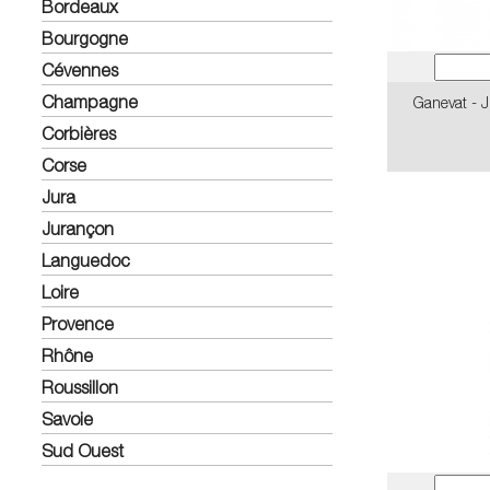
Bordeaux
Bourgogne
Cévennes
Champagne
Ganevat - 
Corbières
Corse
Jura
Jurançon
Languedoc
Loire
Provence
Rhône
Roussillon
Savoie
Sud Ouest