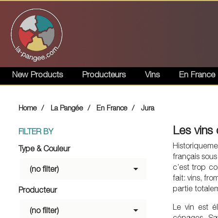
New Products
Producteurs
Vins
En France
Home
La Pangée
En France
Jura
Les vins 
FILTER BY
Historiqueme
Type & Couleur
français sous
c’est trop co

(no filter)
fait: vins, fr
partie totale
Producteur
Le vin est 

(no filter)
cépages Sav