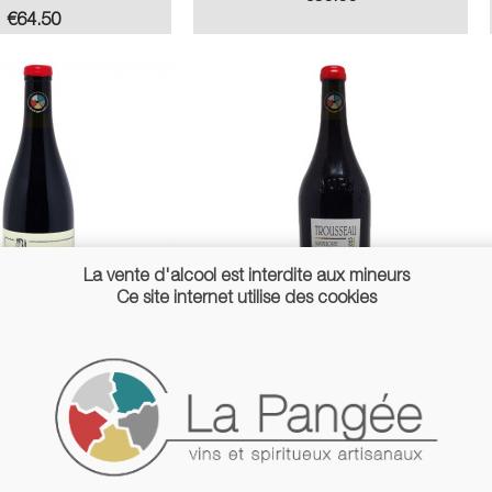
Price
€64.50
La vente d'alcool est interdite aux mineurs
Ce site internet utilise des cookies
eauté 2024 - Ganevat
Trousseau Amphore 2023 - B&S
Tissot
Price
€27.90
Price
€43.20