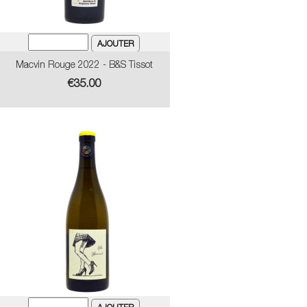
Macvin Rouge 2022 - B&S Tissot
Price
€35.00