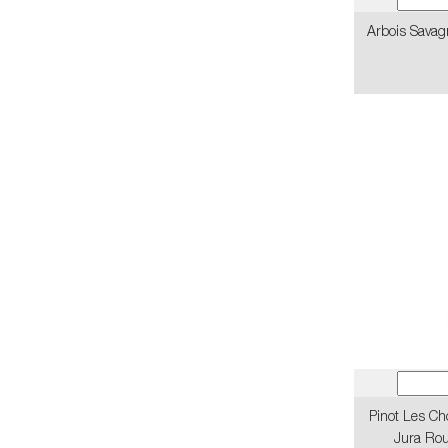
Arbois Savag
Pinot Les C
Jura Ro