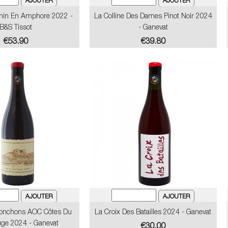
nin En Amphore 2022 -
La Colline Des Dames Pinot Noir 2024
B&S Tissot
- Ganevat
Price
Price
€53.90
€39.80
honchons AOC Côtes Du
La Croix Des Batailles 2024 - Ganevat
uge 2024 - Ganevat
Price
€30.00