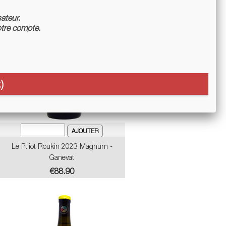
sateur.
tre compte.
)
Le Pt'iot Roukin 2023 Magnum -
Ganevat
Price
€88.90