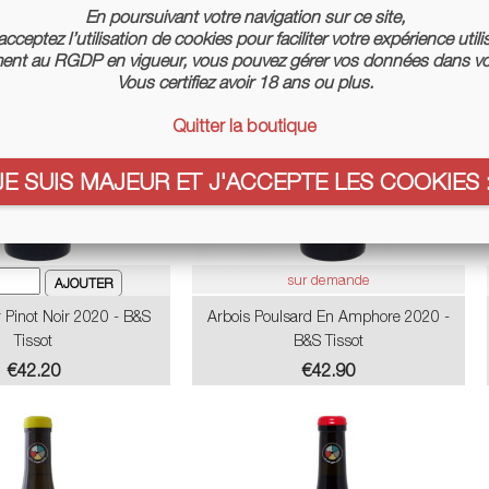
En poursuivant votre navigation sur ce site,
cceptez l’utilisation de cookies pour faciliter votre expérience utili
nt au RGDP en vigueur, vous pouvez gérer vos données dans vo
Vous certifiez avoir 18 ans ou plus.
Quitter la boutique
JE SUIS MAJEUR ET J'ACCEPTE LES COOKIES :
sur demande
 Pinot Noir 2020 - B&S
Arbois Poulsard En Amphore 2020 -
Tissot
B&S Tissot
Price
Price
€42.20
€42.90