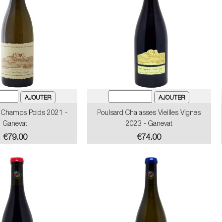
 Champs Poids 2021 -
Poulsard Chalasses Vieilles Vignes
Ganevat
2023 - Ganevat
Price
Price
€79.00
€74.00