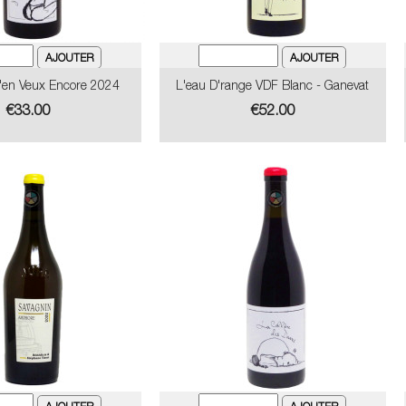
J'en Veux Encore 2024
L'eau D'range VDF Blanc - Ganevat
Price
Price
€33.00
€52.00