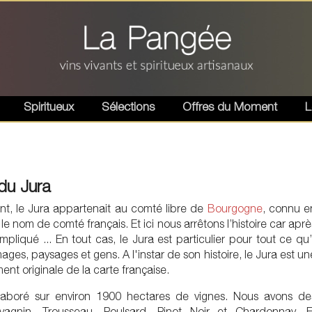
Spiritueux
Sélections
Offres du Moment
L
du Jura
nt, le Jura appartenait au comté libre de
Bourgogne
, connu e
 le nom de comté français. Et ici nous arrêtons l’histoire car aprè
mpliqué ... En tout cas, le Jura est particulier pour tout ce qu’i
omages, paysages et gens. A l'instar de son histoire, le Jura est un
ment originale de la carte française.
élaboré sur environ 1900 hectares de vignes. Nous avons de
agnin, Trousseau, Poulsard, Pinot Noir et Chardonnay. E