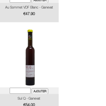
Au Sommet VDF Blanc - Ganevat
Price
€47.90
Sul Q - Ganevat
Price
€54.00