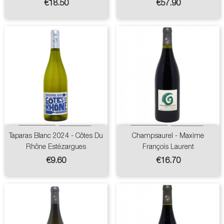
Price
Price
€18.50
€57.90
Taparas Blanc 2024 - Côtes Du
Champsaurel - Maxime
Rhône Estézargues
François Laurent
Price
Price
€9.60
€16.70