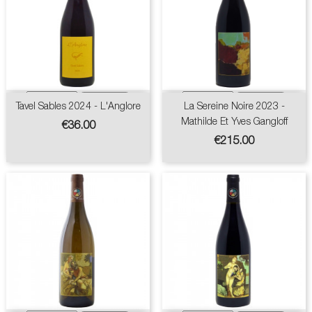
Tavel Sables 2024 - L'Anglore
La Sereine Noire 2023 -
Mathilde Et Yves Gangloff
Price
€36.00
Price
€215.00