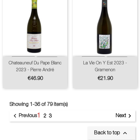
Chateauneuf Du Pape Blanc
La Vie On Y Est 2023 -
2023 - Pierre André
Gramenon
Price
Price
€46.90
€21.90
Showing 1-36 of 79 item(s)
1


Previous
Next
2
3

Back to top