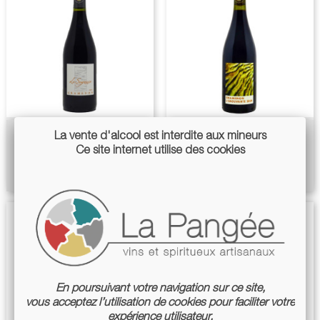
La Sagesse 2023 - Gramenon
L'Émouvante 2024 -
La vente d'alcool est interdite aux mineurs
Ce site internet utilise des cookies
Gramenon
Price
€24.50
Price
€30.00
En poursuivant votre navigation sur ce site,
vous acceptez l’utilisation de cookies pour faciliter votre
expérience utilisateur.