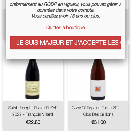
Conformément au RGDP en vigueur, vous pouvez gérer vos
données dans votre compte.
Vous certifiez avoir 18 ans ou plus.
Poignée De Raisins 2024 -
Saint-Peray Version 2022 -
Gramenon
François Villard
Quitter la boutique
Price
Price
€16.50
€23.00
JE SUIS MAJEUR ET J'ACCEPTE LES COO
Saint-Joseph "Poivre Et Sol"
Copy Of Papillon Blanc 2021 -
2022 - François Villard
Clos Des Grillons
Price
Price
€22.80
€31.00