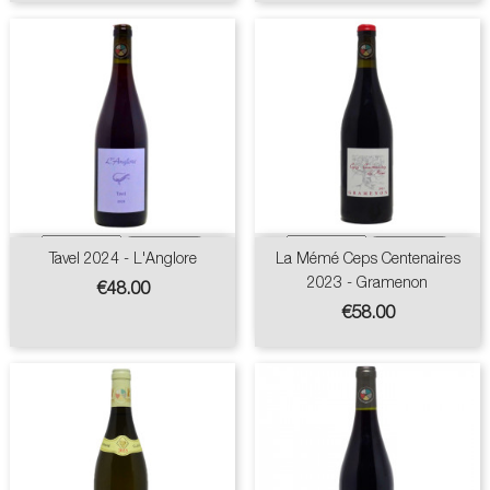
Tavel 2024 - L'Anglore
La Mémé Ceps Centenaires
2023 - Gramenon
Price
€48.00
Price
€58.00