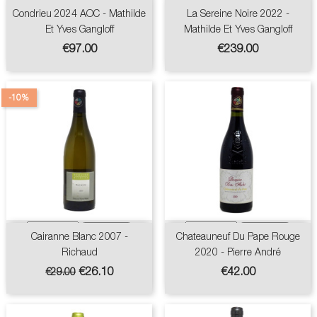
Condrieu 2024 AOC - Mathilde
La Sereine Noire 2022 -
Et Yves Gangloff
Mathilde Et Yves Gangloff
Price
Price
€97.00
€239.00
-10%
Cairanne Blanc 2007 -
Chateauneuf Du Pape Rouge
Richaud
2020 - Pierre André
Regular
Price
Price
€26.10
€42.00
€29.00
price