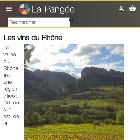
shopping_basket



Les vins du Rhône
La
vallée
du
Rhône
est
une
région
viticole
clé du
sud-
est de
la