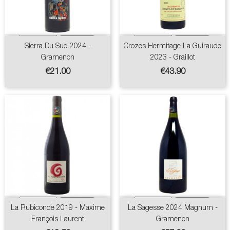
Sierra Du Sud 2024 -
Crozes Hermitage La Guiraude
Gramenon
2023 - Graillot
Price
Price
€21.00
€43.90
La Rubiconde 2019 - Maxime
La Sagesse 2024 Magnum -
François Laurent
Gramenon