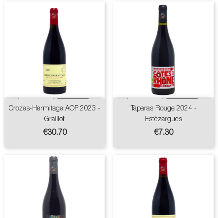
Crozes-Hermitage AOP 2023 -
Taparas Rouge 2024 -
Graillot
Estézargues
Price
Price
€30.70
€7.30