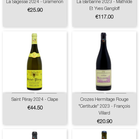
La Sagesse 2024 - Gramenon
La Barbarine 2023 - Mathilde
Et Yves Gangloff
Price
€25.90
Price
€117.00
Saint Péray 2024 - Clape
Crozes Hermitage Rouge
"Certitude" 2023 - François
Price
€44.50
Villard
Price
€20.90