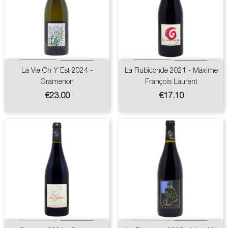
La Vie On Y Est 2024 -
La Rubiconde 2021 - Maxime
Gramenon
François Laurent
Price
Price
€23.00
€17.10