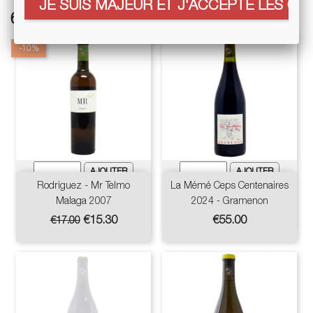
JE SUIS MAJEUR ET J'ACCEPTE LES COO
6 other products in the same category:
-10%
Rodriguez - Mr Telmo
La Mémé Ceps Centenaires
Malaga 2007
2024 - Gramenon
Regular
Price
Price
€15.30
€55.00
€17.00
price