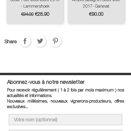
- Lammershoek
2017- Ganevat
Regular
Price
Price
€28.90
€90.00
€34.00
price
Share
Abonnez-vous à notre newsletter
Pour recevoir régulièrement ( 1 à 2 fois par mois maximum ) nos
actualités et informations.
Nouveaux millésimes, nouveaux vignerons-producteurs, offres
exclusives...