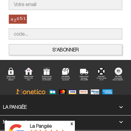

LA PANGÉE

Mon compte
x
La Pangée