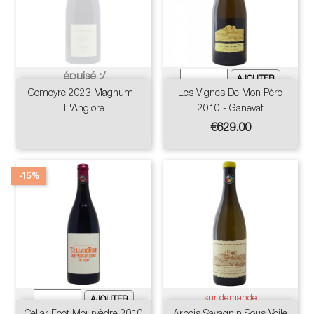
épuisé :/
Comeyre 2023 Magnum -
Les Vignes De Mon Père
L'Anglore
2010 - Ganevat
Price
€629.00
-15%
sur demande
Cellar Foot Mourvèdre 2010
Arbois Savagnin Sous Voile