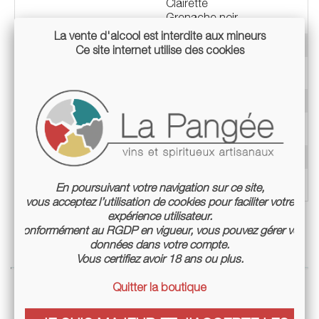
Clairette
Grenache noir
La vente d'alcool est interdite aux mineurs
Millésime
2020
Ce site internet utilise des cookies
Appellation
Tavel
Teneur en alcool
13,5%
Label
AB
Mode de culture
Culture biologique certifiée
Conditionnement
Magnum 150cl
En poursuivant votre navigation sur ce site,
vous acceptez l’utilisation de cookies pour faciliter votre
expérience utilisateur.
Conformément au RGDP en vigueur, vous pouvez gérer vos
données dans votre compte.
Vous certifiez avoir 18 ans ou plus.
Quitter la boutique