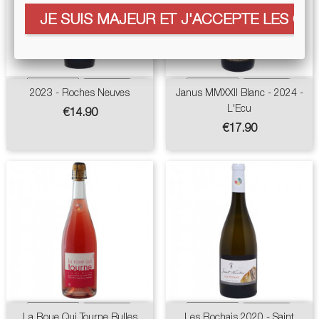
JE SUIS MAJEUR ET J'ACCEPTE LES COO
2023 - Roches Neuves
Janus MMXXII Blanc - 2024 -
L'Ecu
Price
€14.90
Price
€17.90
La Roue Qui Tourne Bulles
Les Rochais 2020 - Saint