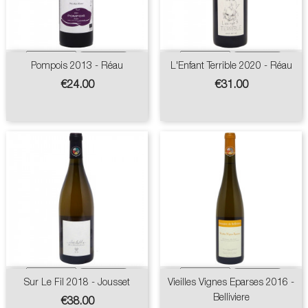
Pompois 2013 - Réau
L'Enfant Terrible 2020 - Réau
Price
Price
€24.00
€31.00
Sur Le Fil 2018 - Jousset
Vieilles Vignes Eparses 2016 -
Belliviere
Price
€38.00