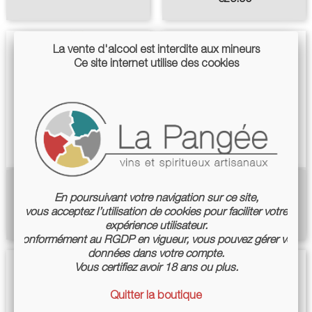
La vente d'alcool est interdite aux mineurs
Ce site internet utilise des cookies
Brain De Folie Chenin Blanc
AOC Saint Nicolas De
En poursuivant votre navigation sur ce site,
VDF - 2024 - Mortier
Bourgueil Sables - 2024 -
vous acceptez l’utilisation de cookies pour faciliter votre
Mortier
Price
€13.50
expérience utilisateur.
Price
€15.40
Conformément au RGDP en vigueur, vous pouvez gérer vos
données dans votre compte.
Vous certifiez avoir 18 ans ou plus.
Quitter la boutique