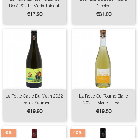
Rosé 2021 - Marie Thibault
Nicolas
Price
Price
€17.90
€31.00
La Petite Gaule Du Matin 2022
La Roue Qui Tourne Blanc
- Frantz Saumon
2021 - Marie Thibault
Price
Price
€19.90
€19.50
-5%
-10%