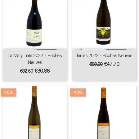
La Marginale 2022 - Roches
Terres 2022 - Roches Neuves
Neuves
Regular
Price
€47.70
€53.00
price
Regular
Price
€30.88
€32.50
price
-10%
-10%