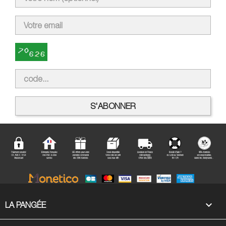

LA PANGÉE