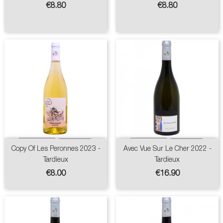
Price
Price
€8.80
€8.80
Copy Of Les Peronnes 2023 -
Avec Vue Sur Le Cher 2022 -
Tardieux
Tardieux
Price
Price
€8.00
€16.90