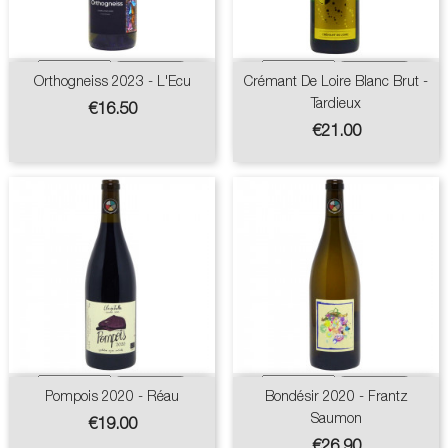
Orthogneiss 2023 - L'Ecu
Crémant De Loire Blanc Brut -
Tardieux
Price
€16.50
Price
€21.00
Pompois 2020 - Réau
Bondésir 2020 - Frantz
Saumon
Price
€19.00
Price
€26.90