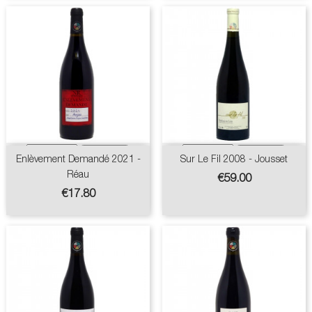
Enlèvement Demandé 2021 -
Sur Le Fil 2008 - Jousset
Réau
Price
€59.00
Price
€17.80