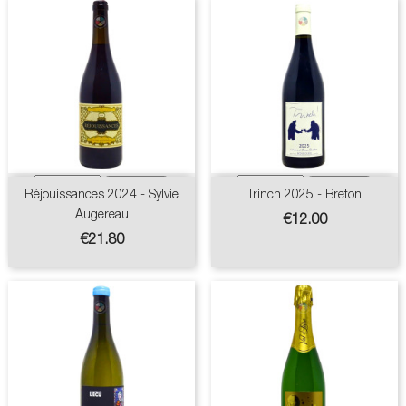
Réjouissances 2024 - Sylvie
Trinch 2025 - Breton
Augereau
Price
€12.00
Price
€21.80