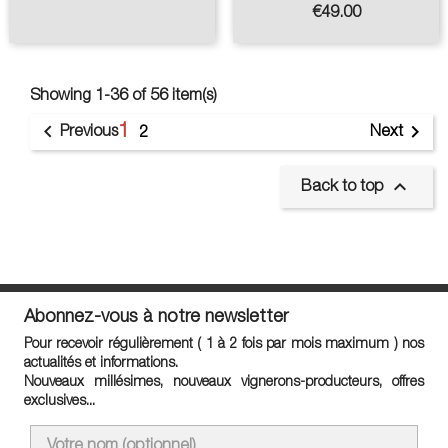
Price
€49.00
Showing 1-36 of 56 item(s)
1


Previous
Next
2

Back to top
Abonnez-vous à notre newsletter
Pour recevoir régulièrement ( 1 à 2 fois par mois maximum ) nos
actualités et informations.
Nouveaux millésimes, nouveaux vignerons-producteurs, offres
exclusives...