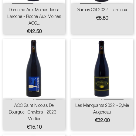
Domaine Aux Moines Tessa
Gamay Côt 2022 - Tardieux
Laroche - Roche Aux Moines
Price
€8.80
AOC...
Price
€42.50
AOC Saint Nicolas De
Les Manquants 2022 - Sylvie
Bourgueil Graviers - 2023 -
Augereau
Mortier
Price
€32.00
Price
€15.10