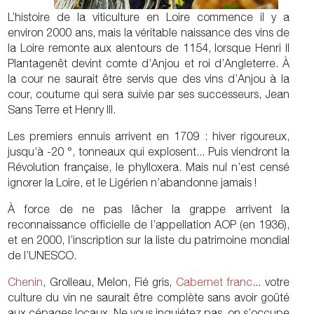
L’histoire de la viticulture en Loire commence il y a
environ 2000 ans, mais la véritable naissance des vins de
la Loire remonte aux alentours de 1154, lorsque Henri II
Plantagenêt devint comte d’Anjou et roi d’Angleterre. À
la cour ne saurait être servis que des vins d’Anjou à la
cour, coutume qui sera suivie par ses successeurs, Jean
Sans Terre et Henry III.
Les premiers ennuis arrivent en 1709 : hiver rigoureux,
jusqu’à -20 °, tonneaux qui explosent... Puis viendront la
Révolution française, le phylloxera. Mais nul n’est censé
ignorer la Loire, et le Ligérien n’abandonne jamais !
À force de ne pas lâcher la grappe arrivent la
reconnaissance officielle de l’appellation AOP (en 1936),
et en 2000, l’inscription sur la liste du patrimoine mondial
de l’UNESCO.
Chenin
, Grolleau, Melon, Fié gris,
Cabernet franc
... votre
culture du vin ne saurait être complète sans avoir goûté
aux cépages locaux. Ne vous inquiétez pas, on s’occupe