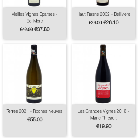
Vieilles Vignes Eparses -
Haut Rasne 2002 - Belliviere
Belliviere
Regular
Price
€26.10
€29.00
price
Regular
Price
€37.80
€42.00
price
Terres 2021 - Roches Neuves
Les Grandes Vignes 2018 -
Marie Thibault
Price
€55.00
Price
€19.90