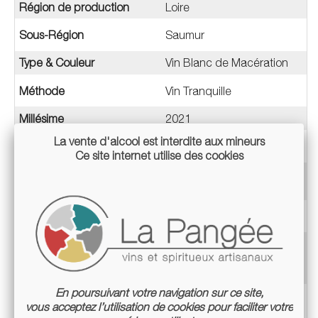
Région de production
Loire
Sous-Région
Saumur
Type & Couleur
Vin Blanc de Macération
Méthode
Vin Tranquille
Millésime
2021
La vente d'alcool est interdite aux mineurs
Appellation
Saumur
Ce site internet utilise des cookies
Terroir
Sol Argilo-calcaire à
dominante turonien
Teneur en alcool
12,5%
Label
AB
Biodyvin
Ecocert
En poursuivant votre navigation sur ce site,
Mode de culture
Culture biologique certifiée
vous acceptez l’utilisation de cookies pour faciliter votre
Culture en biodynamie