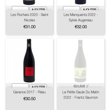
Les Rochais 2020 - Saint
Les Manquants 2022 -
Nicolas
Sylvie Augereau
Price
Price
€31.00
€32.00
épuisé :/
Garance 2017 - Réau
La Petite Gaule Du Matin
2022 - Frantz Saumon
Price
€30.50