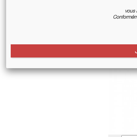
vous a
Conforméme
Beaujola