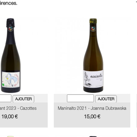
férences.
ant 2023 - Cazottes
Maninalto 2021 - Joanna Dubrawska
Prix
Prix
19,00 €
15,00 €