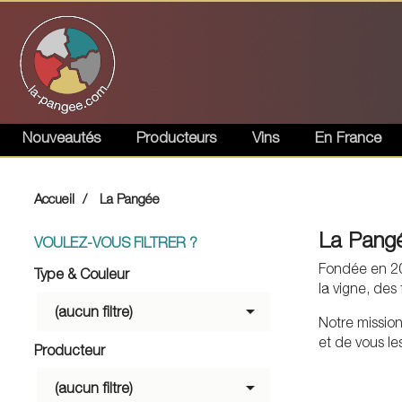
Nouveautés
Producteurs
Vins
En France
Accueil
La Pangée
La Pangée
VOULEZ-VOUS FILTRER ?
Fondée en 201
Type & Couleur
la vigne, des

(aucun filtre)
Notre mission
et de vous les
Producteur

(aucun filtre)