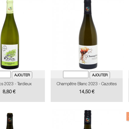
cs 2023 - Tardieux
Champêtre Blanc 2023 - Cazottes
Prix
Prix
8,80 €
14,50 €