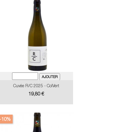
Cuvée R/C 2025 - ColVert
Prix
19,80 €
-10%