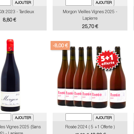
ôt 2023 - Tardieux
Morgon Vieilles Vignes 2025 -
Lapierre
Prix
8,80 €
Prix
25,70 €
-8,00 €
lles Vignes 2025 (sans
Rosée 2024 ( 5 +1 Offerte )
2) - Lapierre