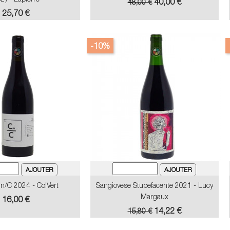
Prix
Prix
40,00 €
48,00 €
de
Prix
25,70 €
base
-10%
n/C 2024 - ColVert
Sangiovese Stupefacente 2021 - Lucy
Margaux
Prix
16,00 €
Prix
Prix
14,22 €
15,80 €
de