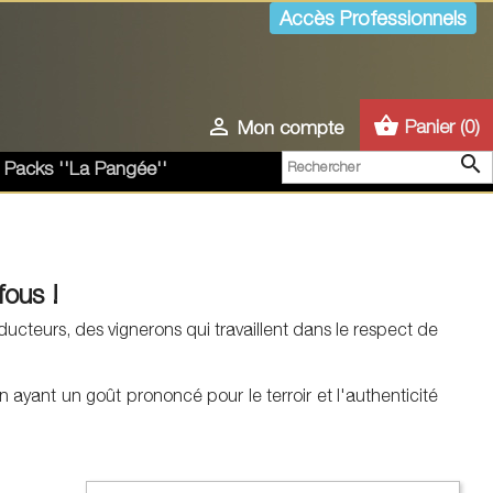
Accès Professionnels
shopping_basket

Panier
(0)
Mon compte

 Packs ''La Pangée''
fous !
cteurs, des vignerons qui travaillent dans le respect de
n ayant un goût prononcé pour le terroir et l'authenticité