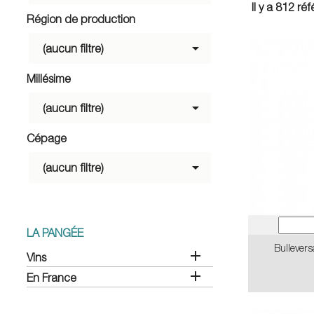
Il y a 812 ré
Région de production

(aucun filtre)
Millésime

(aucun filtre)
Cépage

(aucun filtre)
LA PANGÉE
Bullevers

Vins

En France