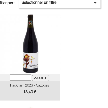

Sélectionner un filtre
Trier par :
Rackham 2023 - Cazottes
Prix
13,40 €