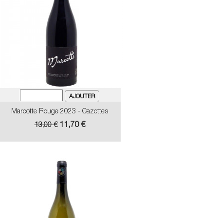
Marcotte Rouge 2023 - Cazottes
Prix
Prix
11,70 €
13,00 €
de
base