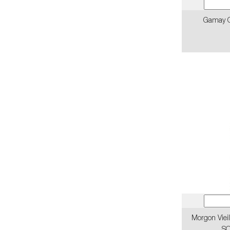
Gamay C
Morgon Viei
SO