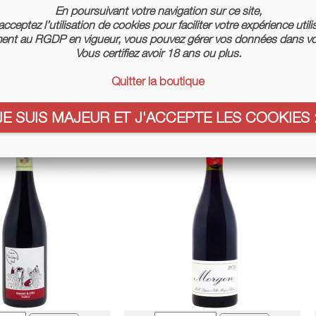
En poursuivant votre navigation sur ce site,
cceptez l’utilisation de cookies pour faciliter votre expérience utili
nt au RGDP en vigueur, vous pouvez gérer vos données dans vo
Vous certifiez avoir 18 ans ou plus.
is 2025 - Lapierre
Sfuso Di Anna Rosso 2022 - Vino Di
Quitter la boutique
Anna
Prix
19,80 €
Prix
15,80 €
JE SUIS MAJEUR ET J'ACCEPTE LES COOKIES :