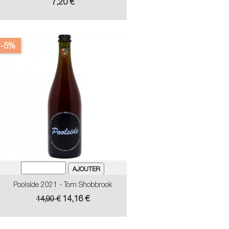
Prix
7,20 €
-5%
Poolside 2021 - Tom Shobbrook
Prix
Prix
14,16 €
14,90 €
de
base