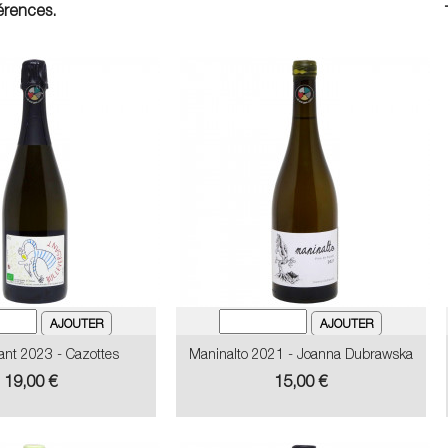
férences.
ant 2023 - Cazottes
Maninalto 2021 - Joanna Dubrawska
Prix
Prix
19,00 €
15,00 €