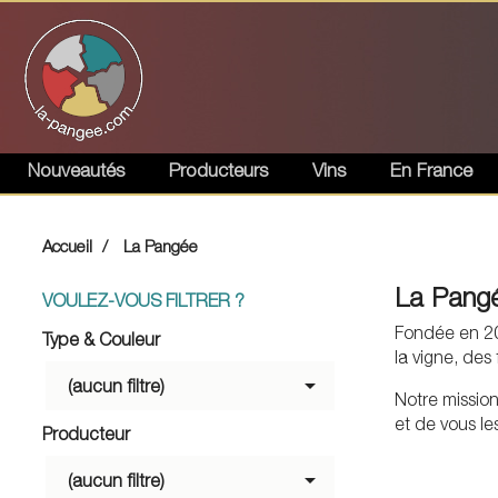
Nouveautés
Producteurs
Vins
En France
Accueil
La Pangée
La Pangée
VOULEZ-VOUS FILTRER ?
Fondée en 201
Type & Couleur
la vigne, des

(aucun filtre)
Notre mission
et de vous les
Producteur

(aucun filtre)