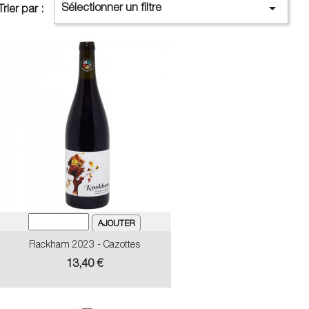

Sélectionner un filtre
Trier par :
Rackham 2023 - Cazottes
Prix
13,40 €