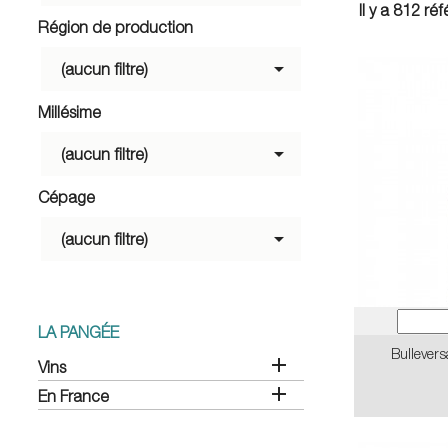
Il y a 812 ré
Région de production

(aucun filtre)
Millésime

(aucun filtre)
Cépage

(aucun filtre)
LA PANGÉE
Bullevers

Vins

En France