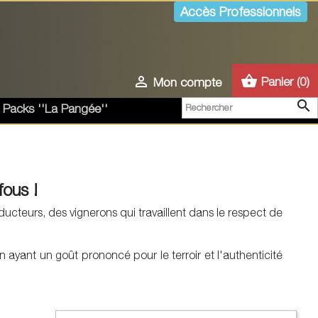
Accès Professionnels
shopping_basket

Panier
(0)
Mon compte

 Packs ''La Pangée''
fous !
cteurs, des vignerons qui travaillent dans le respect de
n ayant un goût prononcé pour le terroir et l'authenticité