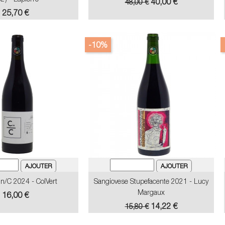
Prix
Prix
40,00 €
48,00 €
de
Prix
25,70 €
base
-10%
n/C 2024 - ColVert
Sangiovese Stupefacente 2021 - Lucy
Margaux
Prix
16,00 €
Prix
Prix
14,22 €
15,80 €
de