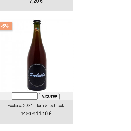
Prix
7,20 €
-5%
Poolside 2021 - Tom Shobbrook
Prix
Prix
14,16 €
14,90 €
de
base