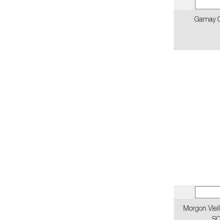
Gamay C
Morgon Viei
SO