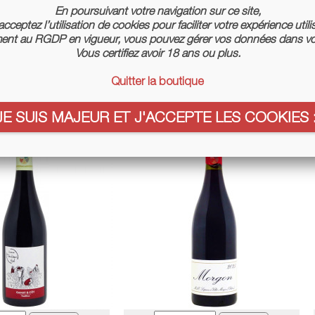
En poursuivant votre navigation sur ce site,
cceptez l’utilisation de cookies pour faciliter votre expérience utili
nt au RGDP en vigueur, vous pouvez gérer vos données dans vo
Vous certifiez avoir 18 ans ou plus.
is 2025 - Lapierre
Sfuso Di Anna Rosso 2022 - Vino Di
Quitter la boutique
Anna
Prix
19,80 €
Prix
15,80 €
JE SUIS MAJEUR ET J'ACCEPTE LES COOKIES :