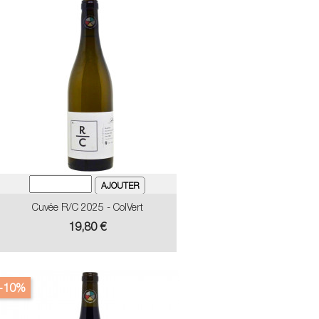
Cuvée R/C 2025 - ColVert
Prix
19,80 €
-10%