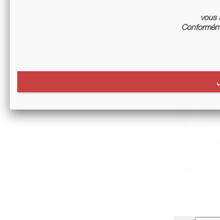
vous a
Conforméme
Beaujola