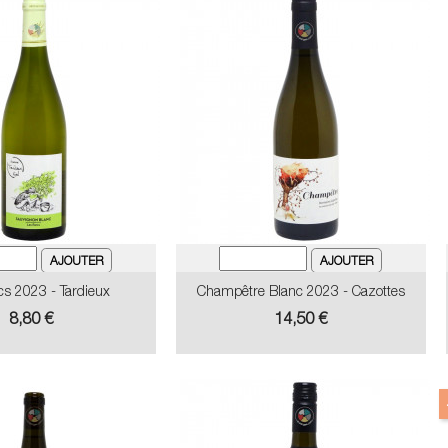
cs 2023 - Tardieux
Champêtre Blanc 2023 - Cazottes
Prix
Prix
8,80 €
14,50 €