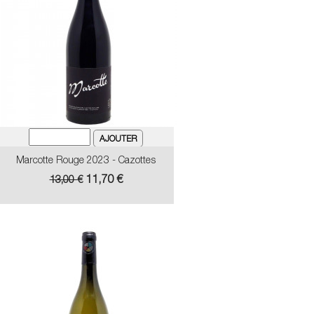
Marcotte Rouge 2023 - Cazottes
Prix
Prix
11,70 €
13,00 €
de
base