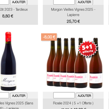
ôt 2023 - Tardieux
Morgon Vieilles Vignes 2025 -
Lapierre
Prix
8,80 €
Prix
25,70 €
-8,00 €
lles Vignes 2025 (sans
Rosée 2024 ( 5 +1 Offerte )
2) - Lapierre