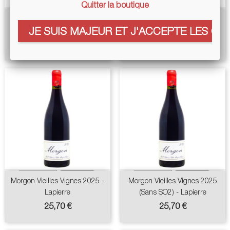
Quitter la boutique
Poolside 2021 - Tom
Ottavio Rube Bianco 2023 -
JE SUIS MAJEUR ET J'ACCEPTE LES COO
Shobbrook
Valli Unite
Prix
Prix
Prix
14,16 €
13,90 €
14,90 €
de
base
Morgon Vieilles Vignes 2025 -
Morgon Vieilles Vignes 2025
Lapierre
(sans SO2) - Lapierre
Prix
Prix
25,70 €
25,70 €