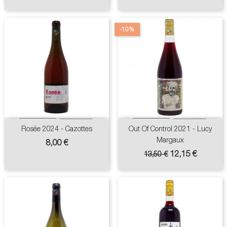
-10%
Rosée 2024 - Cazottes
Out Of Control 2021 - Lucy
Margaux
Prix
8,00 €
Prix
Prix
12,15 €
13,50 €
de
base