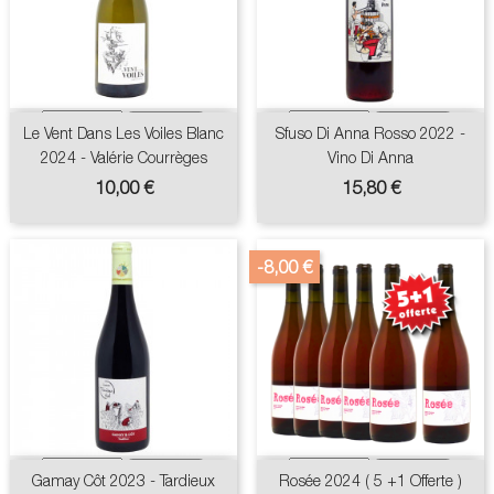
Le Vent Dans Les Voiles Blanc
Sfuso Di Anna Rosso 2022 -
2024 - Valérie Courrèges
Vino Di Anna
Prix
Prix
10,00 €
15,80 €
-8,00 €
Gamay Côt 2023 - Tardieux
Rosée 2024 ( 5 +1 Offerte )