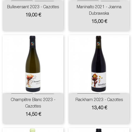
Bulleversant 2023 - Cazottes
Maninalto 2021 - Joanna
Dubrawska
Prix
19,00 €
Prix
15,00 €
Champêtre Blanc 2023 -
Rackham 2023 - Cazottes
Cazottes
Prix
13,40 €
Prix
14,50 €