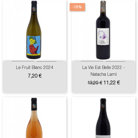
-15%
Le Fruit Blanc 2024
La Vie Est Belle 2022 -
Natacha Lami
Prix
7,20 €
Prix
Prix
11,22 €
13,20 €
de
base