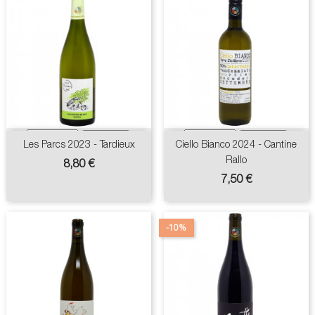
Les Parcs 2023 - Tardieux
Ciello Bianco 2024 - Cantine
Rallo
Prix
8,80 €
Prix
7,50 €
-10%