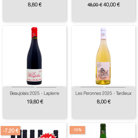
Prix
Prix
Prix
8,80 €
40,00 €
48,00 €
de
base
Beaujolais 2025 - Lapierre
Les Peronnes 2025 - Tardieux
Prix
Prix
19,80 €
8,00 €
-10%
-7,20 €