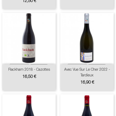
Prix
12,50 €
Rackham 2018 - Cazottes
Avec Vue Sur Le Cher 2022 -
Tardieux
Prix
16,50 €
Prix
16,90 €