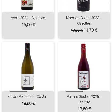
Adèle 2024 - Cazottes
Marcotte Rouge 2023 -
Cazottes
Prix
15,00 €
Prix
Prix
11,70 €
13,00 €
de
base
Cuvée R/C 2025 - ColVert
Raisins Gaulois 2025 -
Lapierre
Prix
19,80 €
Prix
13,60 €