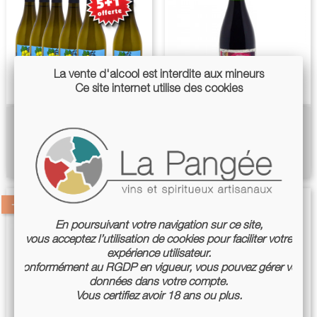
La vente d'alcool est interdite aux mineurs
Ce site internet utilise des cookies
Le Fruit Blanc 2024 ( 5 +1
Sangiovese Stupefacente 2021
Offerte )
- Lucy Margaux
Prix
Prix
Prix
Prix
36,00 €
14,22 €
43,20 €
15,80 €
de
de
base
base
-5%
En poursuivant votre navigation sur ce site,
vous acceptez l’utilisation de cookies pour faciliter votre
expérience utilisateur.
Conformément au RGDP en vigueur, vous pouvez gérer vos
données dans votre compte.
Vous certifiez avoir 18 ans ou plus.