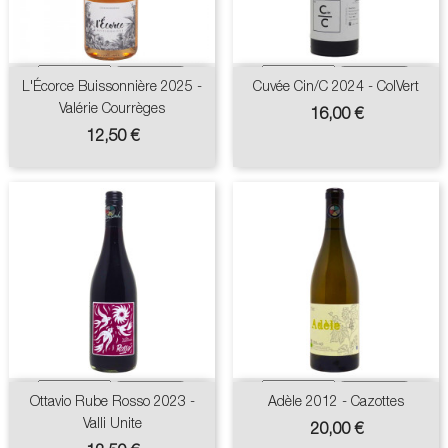
L'Écorce Buissonnière 2025 -
Cuvée Cin/C 2024 - ColVert
Valérie Courrèges
Prix
16,00 €
Prix
12,50 €
Ottavio Rube Rosso 2023 -
Adèle 2012 - Cazottes
Valli Unite
Prix
20,00 €