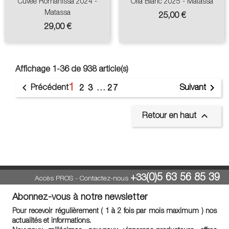
Cuvée Romanissa 2024 -
Olla Blanc 2025 - Matassa
Matassa
Prix
25,00 €
Prix
29,00 €
Affichage 1-36 de 938 article(s)
1


Précédent
Suivant
2
3
…
27

Retour en haut
(0)5 63 56 85 39
+33
Accès PROS
-
Contactez-nous
Abonnez-vous à notre newsletter
Pour recevoir régulièrement ( 1 à 2 fois par mois maximum ) nos
actualités et informations.