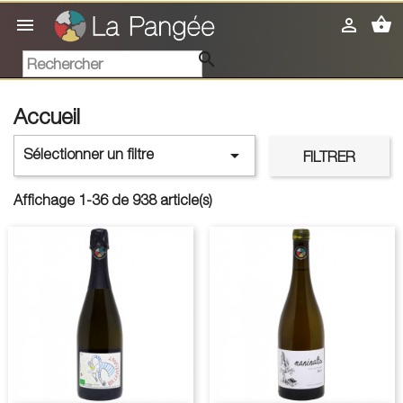
shopping_basket



Accueil

Sélectionner un filtre
FILTRER
Affichage 1-36 de 938 article(s)