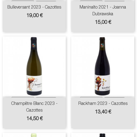
Bulleversant 2023 - Cazottes
Maninalto 2021 - Joanna
Dubrawska
Prix
19,00 €
Prix
15,00 €
Champêtre Blanc 2023 -
Rackham 2023 - Cazottes
Cazottes
Prix
13,40 €
Prix
14,50 €