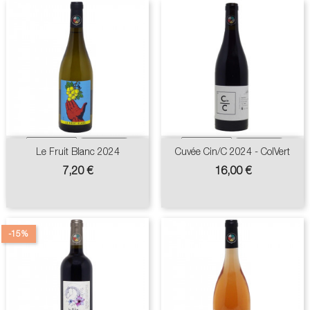
Le Fruit Blanc 2024
Cuvée Cin/C 2024 - ColVert
Prix
Prix
7,20 €
16,00 €
-15%