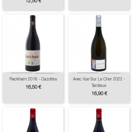
Prix
12,50 €
Rackham 2018 - Cazottes
Avec Vue Sur Le Cher 2022 -
Tardieux
Prix
16,50 €
Prix
16,90 €