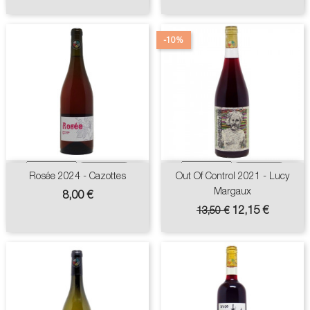
-10%
Rosée 2024 - Cazottes
Out Of Control 2021 - Lucy
Margaux
Prix
8,00 €
Prix
Prix
12,15 €
13,50 €
de
base