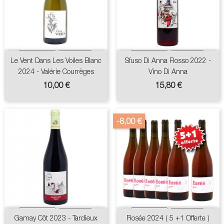
Le Vent Dans Les Voiles Blanc
Sfuso Di Anna Rosso 2022 -
2024 - Valérie Courrèges
Vino Di Anna
Prix
Prix
10,00 €
15,80 €
-8,00 €
Gamay Côt 2023 - Tardieux
Rosée 2024 ( 5 +1 Offerte )