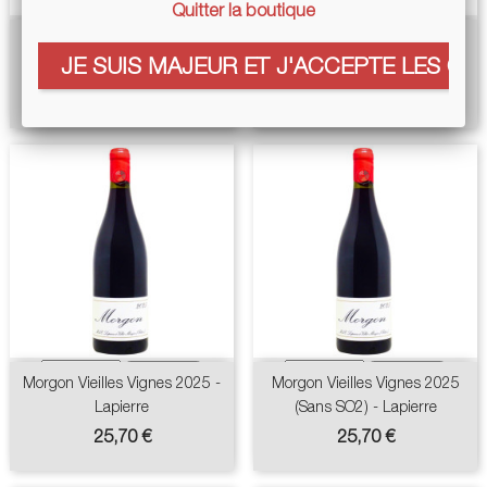
Quitter la boutique
Poolside 2021 - Tom
Ottavio Rube Bianco 2023 -
JE SUIS MAJEUR ET J'ACCEPTE LES COO
Shobbrook
Valli Unite
Prix
Prix
Prix
14,16 €
13,90 €
14,90 €
de
base
Morgon Vieilles Vignes 2025 -
Morgon Vieilles Vignes 2025
Lapierre
(sans SO2) - Lapierre
Prix
Prix
25,70 €
25,70 €