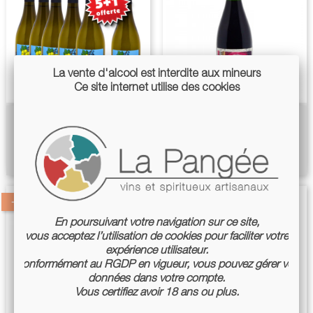
La vente d'alcool est interdite aux mineurs
Ce site internet utilise des cookies
Le Fruit Blanc 2024 ( 5 +1
Sangiovese Stupefacente 2021
Offerte )
- Lucy Margaux
Prix
Prix
Prix
Prix
36,00 €
14,22 €
43,20 €
15,80 €
de
de
base
base
-5%
En poursuivant votre navigation sur ce site,
vous acceptez l’utilisation de cookies pour faciliter votre
expérience utilisateur.
Conformément au RGDP en vigueur, vous pouvez gérer vos
données dans votre compte.
Vous certifiez avoir 18 ans ou plus.