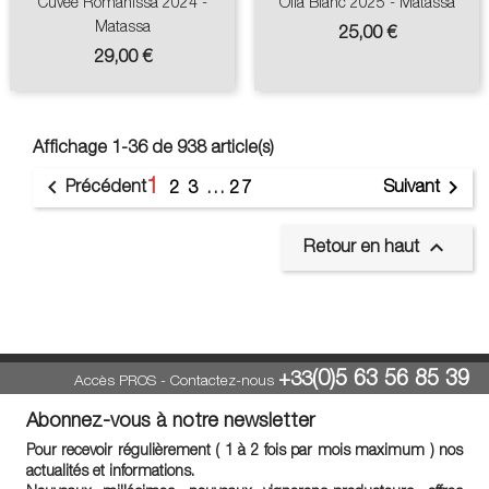
Cuvée Romanissa 2024 -
Olla Blanc 2025 - Matassa
Matassa
Prix
25,00 €
Prix
29,00 €
Affichage 1-36 de 938 article(s)
1


Précédent
Suivant
2
3
…
27

Retour en haut
(0)5 63 56 85 39
+33
Accès PROS
-
Contactez-nous
Abonnez-vous à notre newsletter
Pour recevoir régulièrement ( 1 à 2 fois par mois maximum ) nos
actualités et informations.