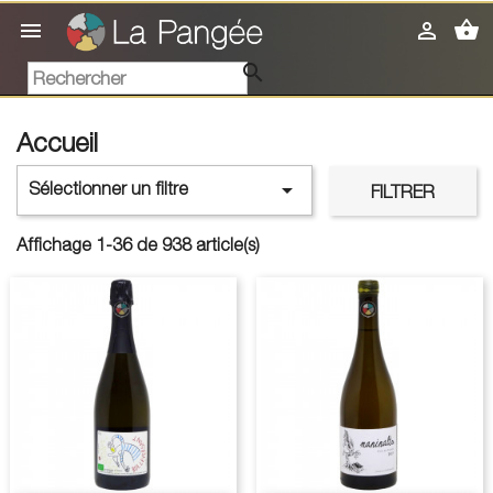
shopping_basket



Accueil

Sélectionner un filtre
FILTRER
Affichage 1-36 de 938 article(s)