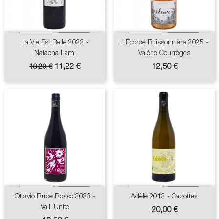
La Vie Est Belle 2022 -
L'Écorce Buissonnière 2025 -
Natacha Lami
Valérie Courrèges
Prix
Prix
Prix
11,22 €
12,50 €
13,20 €
de
base
Ottavio Rube Rosso 2023 -
Adèle 2012 - Cazottes
Valli Unite
Prix
20,00 €