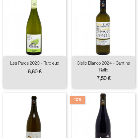
Les Parcs 2023 - Tardieux
Ciello Bianco 2024 - Cantine
Rallo
Prix
8,80 €
Prix
7,50 €
-10%