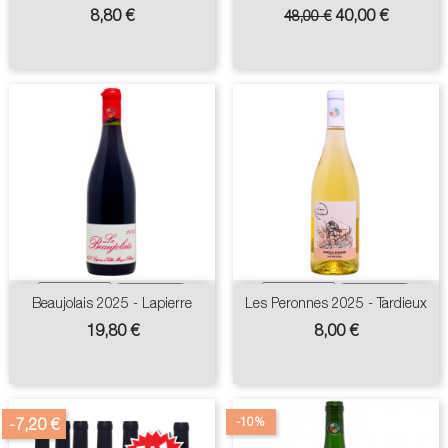
Prix
Prix
Prix
8,80 €
40,00 €
48,00 €
de
base
Beaujolais 2025 - Lapierre
Les Peronnes 2025 - Tardieux
Prix
Prix
19,80 €
8,00 €
-10%
-7,20 €