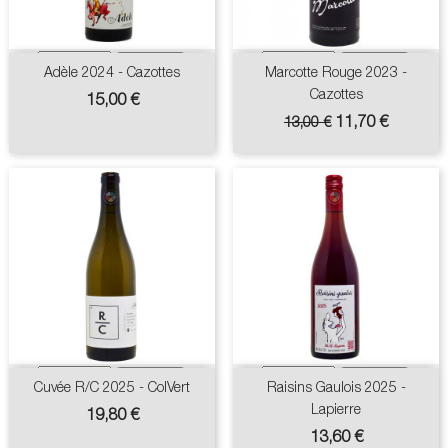
Adèle 2024 - Cazottes
Marcotte Rouge 2023 -
Cazottes
Prix
15,00 €
Prix
Prix
11,70 €
13,00 €
de
base
Cuvée R/C 2025 - ColVert
Raisins Gaulois 2025 -
Lapierre
Prix
19,80 €
Prix
13,60 €