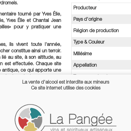
ydromels.
Producteur
entaire tourné par Yves Élie,
Pays d'origine
s, Yves Élie et Chantal Jean
eilles» pour y pratiquer une
Région de production
Type & Couleur
, ils vivent toute l’année,
her constitue ainsi un terroir.
Millésime
ié au site, à son altitude, au
an est effectuée. Chaque site
Appellation
ge antique, ce qui apporte une
des hydromels vivant.
Teneur en alcool
La vente d'alcool est interdite aux mineurs
s label, c'est une démarche
Ce site internet utilise des cookies
Mode de culture
 gastronomie.
Conditionnement
 pour la plus part.