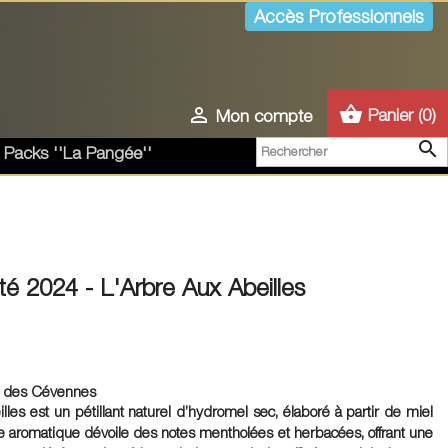
Accès Professionnels
shopping_basket

Panier
(0)
Mon compte

 Packs ''La Pangée''
té 2024 - L'Arbre Aux Abeilles
ls des Cévennes
les est un pétillant naturel d’hydromel sec, élaboré à partir de miel
tte aromatique dévoile des notes mentholées et herbacées, offrant une