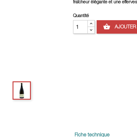
fraîcheur élégante et une efferves
Quantité
shopping_basket
AJOUTER 
Fiche technique