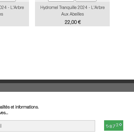
024 - L'Arbre
Hydromel Tranquille 2024 - L'Arbre
es
Aux Abeilles
Prix
22,00 €
lités et informations.
es...