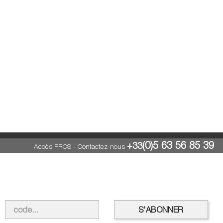
(0)5 63 56 85 39
+33
Accès PROS
-
Contactez-nous