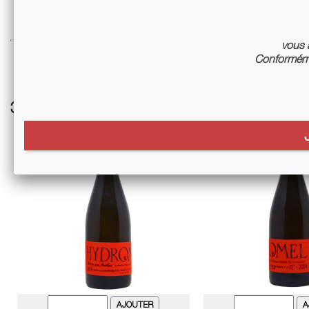
vous a
Conforméme
3 autres références associées :