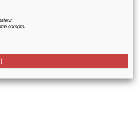
sateur.
tre compte.
)