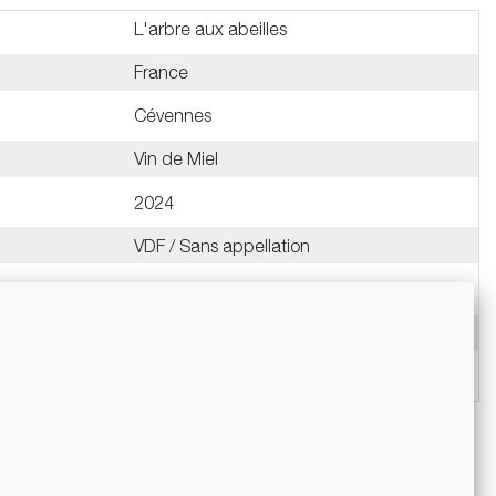
L'arbre aux abeilles
France
Cévennes
Vin de Miel
2024
VDF / Sans appellation
6 %
Culture biologique certifiée
Bouteille 75cl