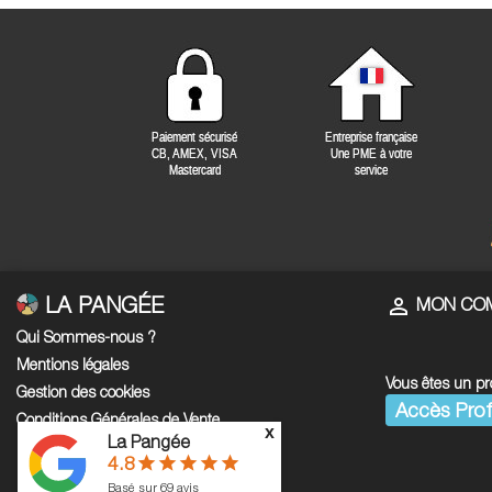
LA PANGÉE

MON CO
Qui Sommes-nous ?
Mentions légales
Vous êtes un pr
Gestion des cookies
Accès Prof
Conditions Générales de Vente
x
La Pangée
Paiement sécurisé
4.8
star
star
star
star
star
Livraison
Basé sur
69
avis