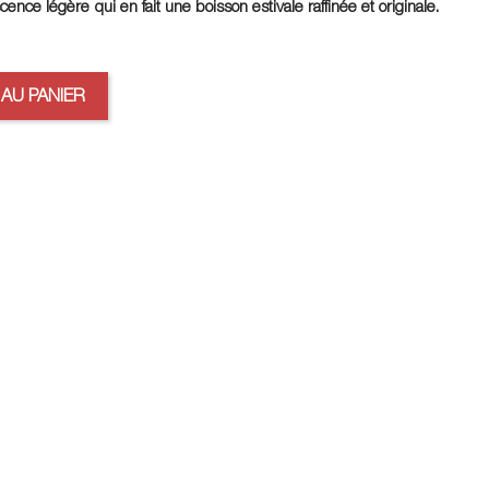
cence légère qui en fait une boisson estivale raffinée et originale.
AU PANIER