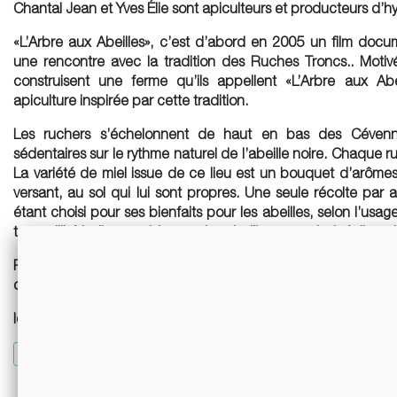
Chantal Jean et Yves Élie sont apiculteurs et producteurs d’h
«L’Arbre aux Abeilles», c’est d’abord en 2005 un film docum
une rencontre avec la tradition des Ruches Troncs.. Motivé
construisent une ferme qu’ils appellent «L’Arbre aux Ab
apiculture inspirée par cette tradition.
Les ruchers s’échelonnent de haut en bas des Cévennes
sédentaires sur le rythme naturel de l’abeille noire. Chaque ruc
La variété de miel issue de ce lieu est un bouquet d’arômes l
versant, au sol qui lui sont propres. Une seule récolte par 
étant choisi pour ses bienfaits pour les abeilles, selon l’usa
tranquillité indispensable pour les abeilles pour ainsi réaliser 
Par choix, ils travaillent hors labos d'analyse et hor
d'émancipation paysanne, basé sur ce qu'ils appellent l'éco
les cuvées sont très artisanales, volontairement, "brut nature"
Toutes les cuvées du domaine