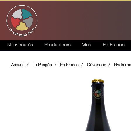
Nouveautés
Producteurs
Vins
En France
Accueil
La Pangée
En France
Cévennes
Hydromel