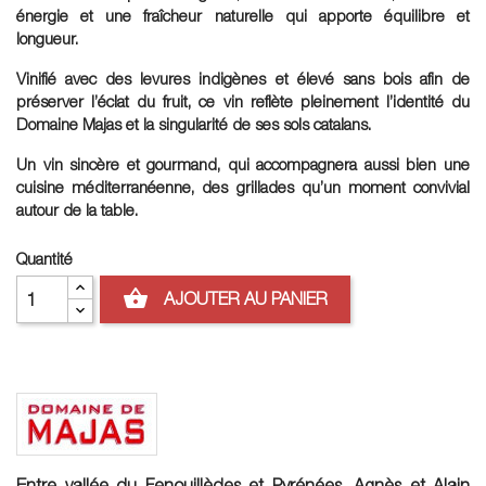
énergie et une fraîcheur naturelle qui apporte équilibre et
longueur.
Vinifié avec des levures indigènes et élevé sans bois afin de
préserver l’éclat du fruit, ce vin reflète pleinement l’identité du
Domaine Majas et la singularité de ses sols catalans.
Un vin sincère et gourmand, qui accompagnera aussi bien une
cuisine méditerranéenne, des grillades qu’un moment convivial
autour de la table.
Quantité
shopping_basket
AJOUTER AU PANIER
Entre vallée du Fenouillèdes et Pyrénées, Agnès et Alain