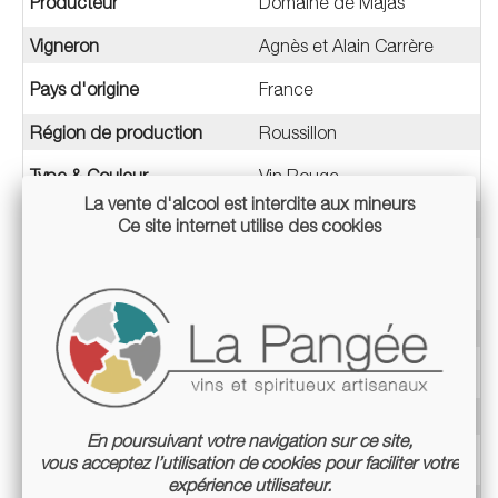
Producteur
Domaine de Majas
Vigneron
Agnès et Alain Carrère
Pays d'origine
France
Région de production
Roussillon
Type & Couleur
Vin Rouge
La vente d'alcool est interdite aux mineurs
Méthode
Vin Tranquille
Ce site internet utilise des cookies
Cépage
Carignan
Grenache noir
Millésime
2025
Appellation
Côtes Catalanes
Teneur en alcool
12%
En poursuivant votre navigation sur ce site,
Label
AB
vous acceptez l’utilisation de cookies pour faciliter votre
expérience utilisateur.