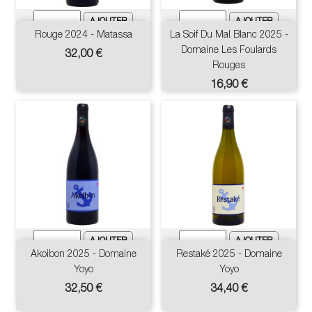
Rouge 2024 - Matassa
La Soif Du Mal Blanc 2025 -
Domaine Les Foulards
Prix
32,00 €
Rouges
Prix
16,90 €
Akoibon 2025 - Domaine
Restaké 2025 - Domaine
Yoyo
Yoyo
Prix
Prix
32,50 €
34,40 €