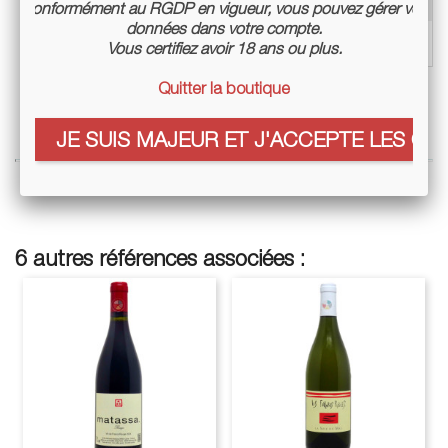
Mode de culture
Culture biologique certifiée
Conformément au RGDP en vigueur, vous pouvez gérer vos
données dans votre compte.
Conditionnement
Bouteille 75cl
Vous certifiez avoir 18 ans ou plus.
Quitter la boutique
JE SUIS MAJEUR ET J'ACCEPTE LES COO
6 autres références associées :