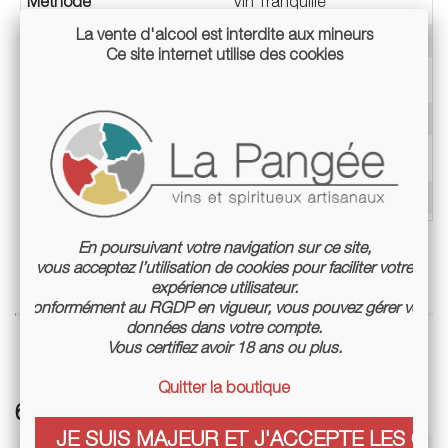
Méthode
Vin Tranquille
La vente d'alcool est interdite aux mineurs
Cépage
Grenache noir
Ce site internet utilise des cookies
Millésime
2017
Appellation
Banyuls
Teneur en alcool
17%
Conditionnement
Bouteille 50cl
En poursuivant votre navigation sur ce site,
vous acceptez l’utilisation de cookies pour faciliter votre
expérience utilisateur.
Conformément au RGDP en vigueur, vous pouvez gérer vos
données dans votre compte.
Vous certifiez avoir 18 ans ou plus.
Quitter la boutique
6 autres références associées :
JE SUIS MAJEUR ET J'ACCEPTE LES COO