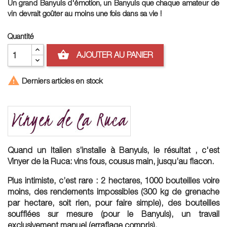
Un grand Banyuls d'émotion, un Banyuls que chaque amateur de
vin devrait goûter au moins une fois dans sa vie !
Quantité
shopping_basket
AJOUTER AU PANIER

Derniers articles en stock
Quand un Italien s’installe à Banyuls, le résultat , c'est
Vinyer de la Ruca: vins fous, cousus main, jusqu’au flacon.
Plus intimiste, c’est rare : 2 hectares, 1000 bouteilles voire
moins, des rendements impossibles (300 kg de grenache
par hectare, soit rien, pour faire simple), des bouteilles
soufflées sur mesure (pour le Banyuls), un travail
exclusivement manuel (erraflage compris).