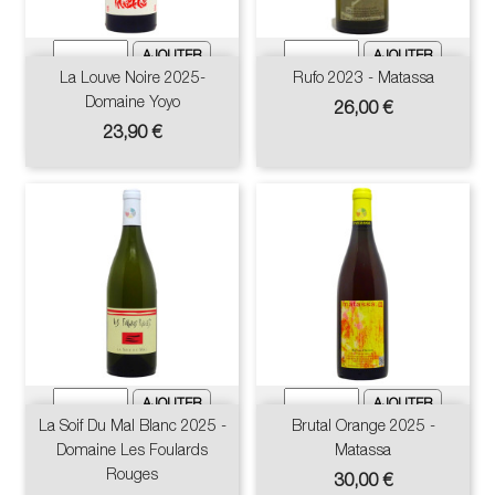
La Louve Noire 2025-
Rufo 2023 - Matassa
Domaine Yoyo
Prix
26,00 €
Prix
23,90 €
La Soif Du Mal Blanc 2025 -
Brutal Orange 2025 -
Domaine Les Foulards
Matassa
Rouges
Prix
30,00 €