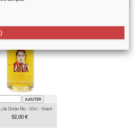
)
la Dorée Bio - 50cl - Vivant
Prix
52,00 €