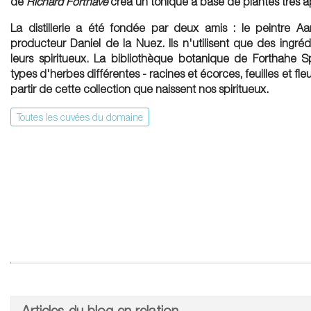
de
Richard Forthave
créa un tonique à base de plantes très ap
La distillerie a été fondée par deux amis : le peintre
Aa
producteur
Daniel de la Nuez
. Ils n'utilisent que des ingr
leurs spiritueux. La bibliothèque botanique de Forthahe 
types d'herbes différentes - racines et écorces, feuilles et fleur
partir de cette collection que naissent nos spiritueux.
Toutes les cuvées du domaine
Articles du blog en relation