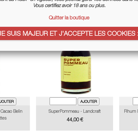
Vous certifiez avoir 18 ans ou plus.
Quitter la boutique
JE SUIS MAJEUR ET J'ACCEPTE LES COOKIES :
 Cacao Belin
SuperPommeau - Landcraft
Rhum Lo
ttes
Prix
44,00 €