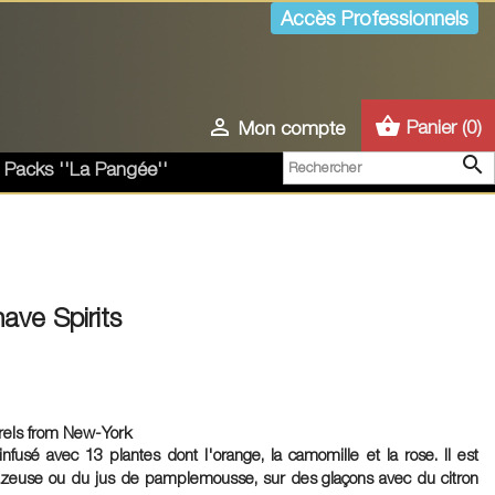
Accès Professionnels
shopping_basket

Panier
(0)
Mon compte

 Packs ''La Pangée''
have Spirits
urels from New-York
fusé avec 13 plantes dont l'orange, la camomille et la rose. Il est
gazeuse ou du jus de pamplemousse, sur des glaçons avec du citron