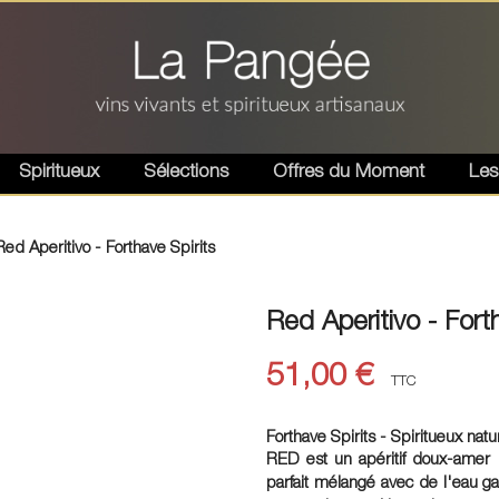
Spiritueux
Sélections
Offres du Moment
Les
Red Aperitivo - Forthave Spirits
Red Aperitivo - Fort
51,00 €
TTC
Forthave Spirits - Spiritueux nat
RED est un apéritif doux-amer in
parfait mélangé avec de l'eau 