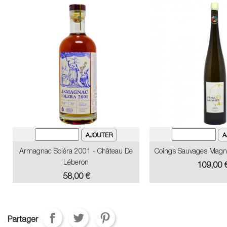
Armagnac Soléra 2001 - Château De
Coings Sauvages Magn
Léberon
Prix
109,00 
Prix
58,00 €
Partager