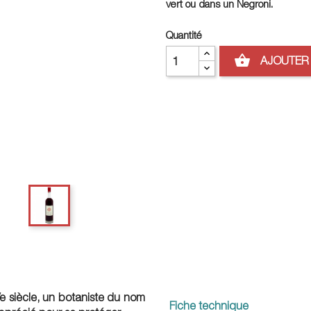
vert ou dans un Negroni.
Quantité
shopping_basket
AJOUTER 
Ve siècle, un botaniste du nom
Fiche technique