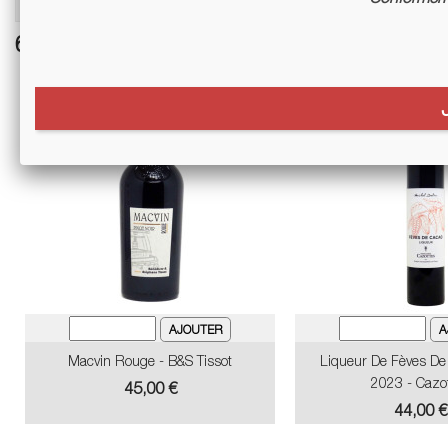
6 autres références associées :
Macvin Rouge - B&S Tissot
Liqueur De Fèves De
2023 - Cazo
Prix
45,00 €
Prix
44,00 €