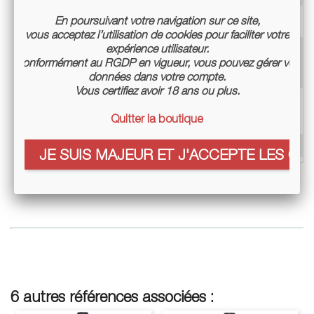
En poursuivant votre navigation sur ce site,
Label
AB
vous acceptez l’utilisation de cookies pour faciliter votre
expérience utilisateur.
Mode de culture
Culture biologique certifiée
Conformément au RGDP en vigueur, vous pouvez gérer vos
Culture en biodynamie
données dans votre compte.
certifiée
Vous certifiez avoir 18 ans ou plus.
Élevage
cuve ciment, fût d'accacia
Quitter la boutique
et amphore
Conditionnement
Bouteille 75cl
JE SUIS MAJEUR ET J'ACCEPTE LES COO
6 autres références associées :