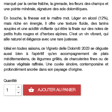
marqué par la cerise fraîche, la grenade, les fleurs des champs et
une pointe minérale, signature des sols dolomitiques.
En bouche, la finesse est le maître mot. Léger en alcool (12%),
mais riche en énergie, il offre une texture fluide, des tanins
souples et une acidité vivifiante qui étire la finale sur des notes de
petits fruits rouges et d’herbes alpines. C’est un vin vibrant, qui
allie naturel et élégance avec une rare justesse.
Idéal en toutes saisons, ce Vigneto delle Dolomiti 2023 se déguste
aussi bien à l’apéritif qu’en accompagnement de plats
méditerranéens, de légumes grillés, de charcuteries fines ou de
cuisine végétale raffinée. Une cuvée sincère, contemporaine et
profondément ancrée dans son paysage d’origine.
Quantité
shopping_basket
AJOUTER AU PANIER