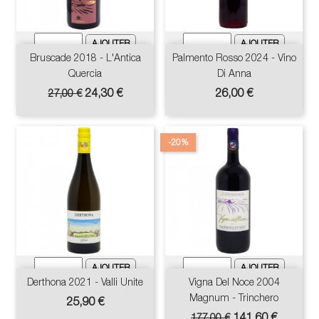
Bruscade 2018 - L'Antica
Palmento Rosso 2024 - Vino
Quercia
Di Anna
Prix
Prix
Prix
24,30 €
26,00 €
27,00 €
de
base
-20%
Derthona 2021 - Valli Unite
Vigna Del Noce 2004
Magnum - Trinchero
Prix
25,90 €
Prix
Prix
141,60 €
177,00 €