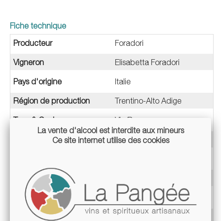
Fiche technique
Producteur
Foradori
Vigneron
Elisabetta Foradori
Pays d'origine
Italie
Région de production
Trentino-Alto Adige
Type & Couleur
Vin Rouge
La vente d'alcool est interdite aux mineurs
Méthode
Vin Tranquille
Ce site internet utilise des cookies
Cépage
Teroldego
Millésime
2023
Appellation
VDF / Sans appellation
Teneur en alcool
12%