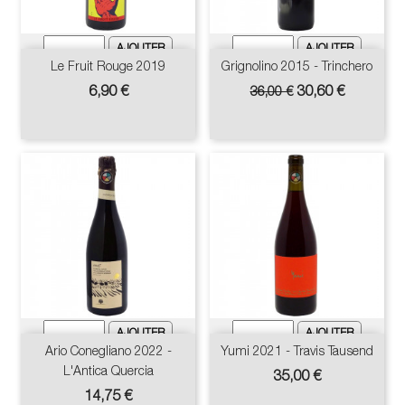
Le Fruit Rouge 2019
Grignolino 2015 - Trinchero
Prix
Prix
Prix
6,90 €
30,60 €
36,00 €
de
base
Ario Conegliano 2022 -
Yumi 2021 - Travis Tausend
L'Antica Quercia
Prix
35,00 €
Prix
14,75 €