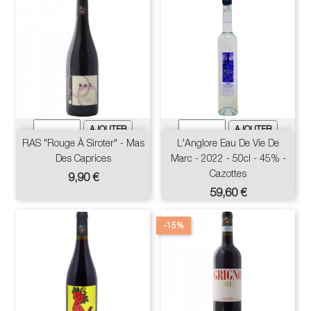
RAS "Rouge À Siroter" - Mas
L'Anglore Eau De Vie De
Des Caprices
Marc - 2022 - 50cl - 45% -
Cazottes
Prix
9,90 €
Prix
59,60 €
-15%