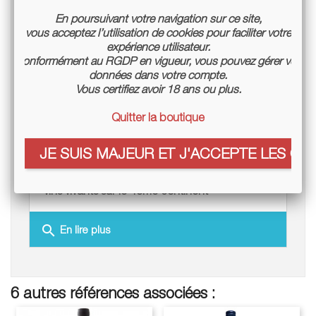
En poursuivant votre navigation sur ce site,
vous acceptez l’utilisation de cookies pour faciliter votre
expérience utilisateur.
Conformément au RGDP en vigueur, vous pouvez gérer vos
données dans votre compte.
Vous certifiez avoir 18 ans ou plus.
Quitter la boutique
JE SUIS MAJEUR ET J'ACCEPTE LES COO
Vins d'Australie - le début du mouvement des
vins vivants sur le 4ème continent
search
En lire plus
6 autres références associées :