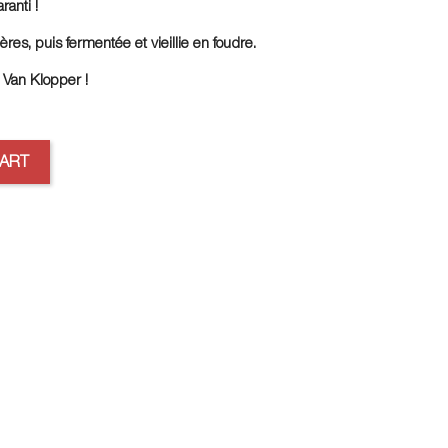
ranti !
res, puis fermentée et vieillie en foudre.
 Van Klopper !
CART