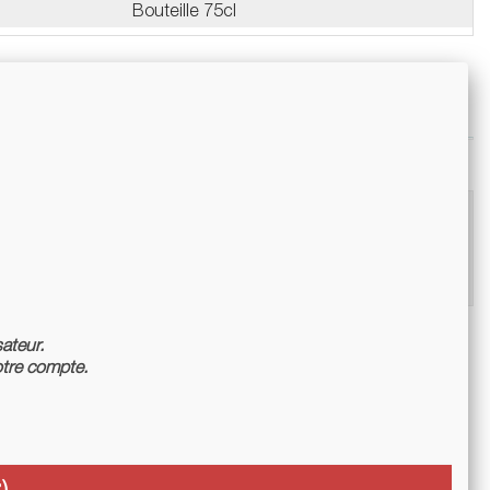
Bouteille 75cl
sateur.
tre compte.
)