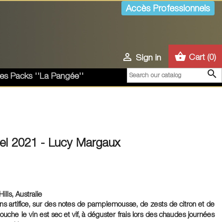
Accès Professionnels
shopping_basket

Cart
(0)
Sign in

es Packs ''La Pangée''
el 2021 - Lucy Margaux
lls, Australie
sans artifice, sur des notes de pamplemousse, de zests de citron et de
he le vin est sec et vif, à déguster frais lors des chaudes journées