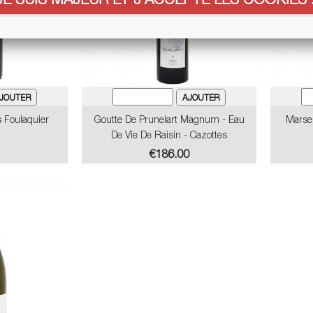
 Foulaquier
Goutte De Prunelart Magnum - Eau
Marsei
De Vie De Raisin - Cazottes
Price
€186.00