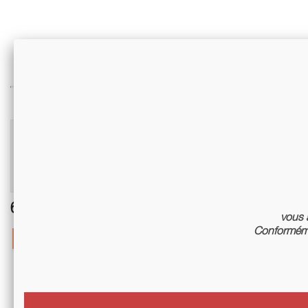
Related articles on blog
No related articles on blog
6 other products in the same category:
vous a
Conforméme
-10%