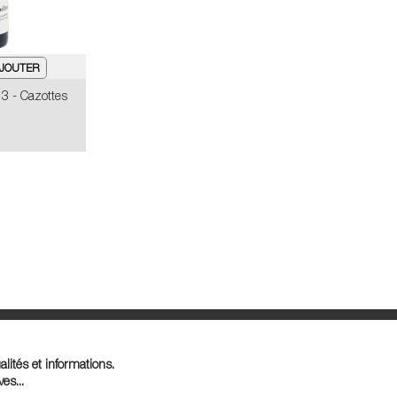
3 - Cazottes
lités et informations.
es...