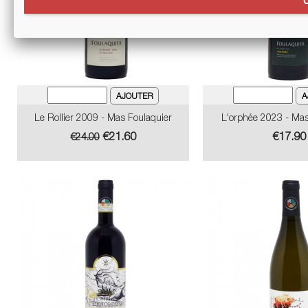
Le Rollier 2009 - Mas Foulaquier
L'orphée 2023 - Mas
Regular
Price
Price
€21.60
€17.90
€24.00
price