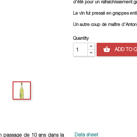
d'été pour un rafraichissement ga
Le vin fut pressé en grappes entiè
Un autre coup de maître d'Anton
Quantity
shopping_basket
ADD TO 
Data sheet
un passage de 10 ans dans la