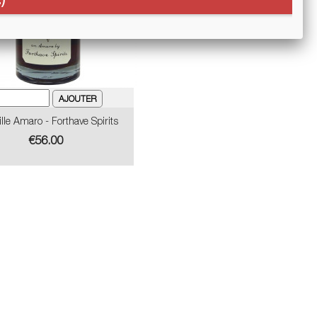
lle Amaro - Forthave Spirits
Price
€56.00