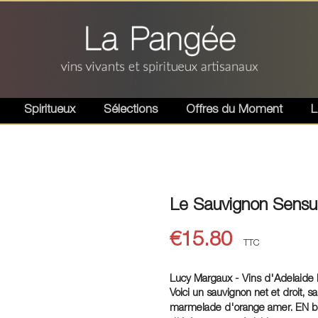
Spiritueux
Sélections
Offres du Moment
L
Le Sauvignon Sensu
€15.80
TTC
Lucy Margaux - Vins d'Adelaide Hi
Voici un sauvignon net et droit, 
marmelade d'orange amer. EN bouc