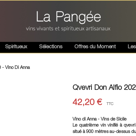
Spiritueux
Sélections
Offres du Moment
Les
0 - Vino Di Anna
Qvevri Don Alfio 202
42,20 €
TTC
Vino di Anna - Vins de Sicile
Le quatrième vin vinifié à qvevri
situé à 900 mètres au-dessus du