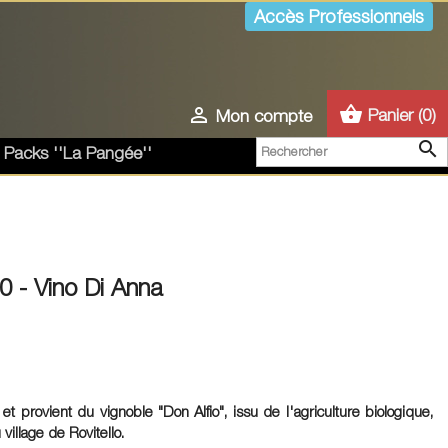
Accès Professionnels
shopping_basket

Panier
(0)
Mon compte

 Packs ''La Pangée''
0 - Vino Di Anna
 et provient du vignoble "
Don Alfio
", issu de l'agriculture biologique,
 village de
Rovitello
.