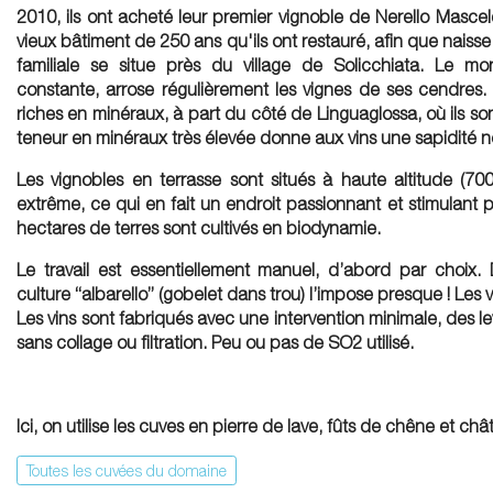
2010, ils ont acheté leur premier vignoble de Nerello Mascel
vieux bâtiment de 250 ans qu'ils ont restauré, afin que naisse 
familiale se situe près du village de Solicchiata. Le m
constante, arrose régulièrement les vignes de ses cendres. Le
riches en minéraux, à part du côté de Linguaglossa, où ils sont
teneur en minéraux très élevée donne aux vins une sapidité no
Les vignobles en terrasse sont situés à haute altitude (70
extrême, ce qui en fait un endroit passionnant et stimulant po
hectares de terres sont cultivés en biodynamie.
Le travail est essentiellement manuel, d’abord par choix
culture “albarello” (gobelet dans trou) l’impose presque ! Les 
Les vins sont fabriqués avec une intervention minimale, des lev
sans collage ou filtration. Peu ou pas de SO2 utilisé.
Ici, on utilise les cuves en pierre de lave, fûts de chêne et châ
Toutes les cuvées du domaine