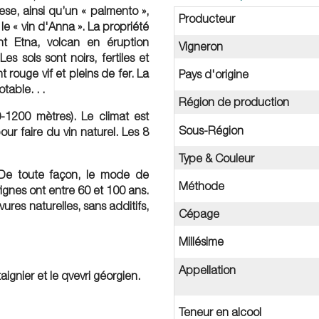
ese, ainsi qu’un « palmento »,
Producteur
le « vin d'Anna ». La propriété
ont Etna, volcan en éruption
Vigneron
s sols sont noirs, fertiles et
 rouge vif et pleins de fer. La
Pays d'origine
table. . .
Région de production
0-1200 mètres). Le climat est
Sous-Région
ur faire du vin naturel. Les 8
Type & Couleur
. De toute façon, le mode de
Méthode
vignes ont entre 60 et 100 ans.
ures naturelles, sans additifs,
Cépage
Millésime
Appellation
taignier et le qvevri géorgien.
Teneur en alcool