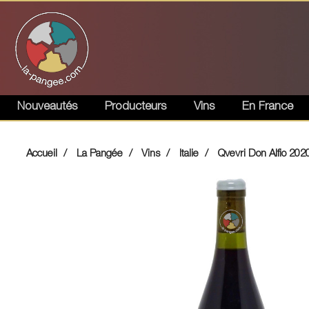
Nouveautés
Producteurs
Vins
En France
Accueil
La Pangée
Vins
Italie
Qvevri Don Alfio 202