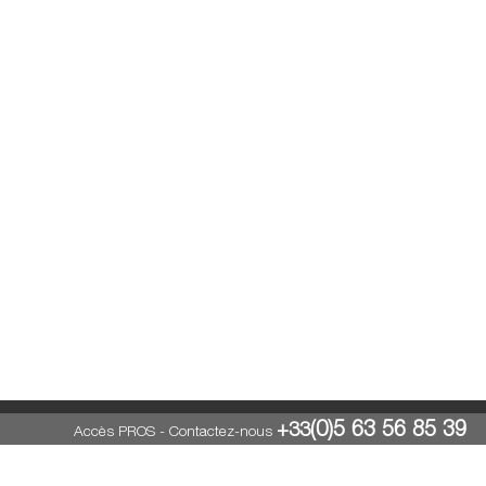
(0)5 63 56 85 39
+33
Accès PROS
-
Contactez-nous