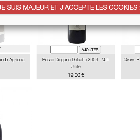
JE SUIS MAJEUR ET J'ACCEPTE LES COOKIES :
/
enda Agricola
Rosso Diogene Dolcetto 2006 - Valli
Qvevri 
Unite
Prix
19,00 €