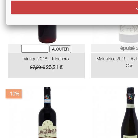
épuisé :
Vinage 2018 - Trinchero
Maldafrica 2019 - Azi
Cos
Prix
Prix
23,21 €
27,30 €
de
base
-10%