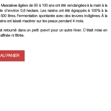
o Mascalese
âgées de 90 à 100 ans ont été vendangées à la main à la
le d'environ 0,6 hectare. Les raisins ont été égrappés à 100% à la
00 litres. Fermentation spontanée avec des levures indigènes. À la
raisins ont laissé macérer sur les peaux pendant
4 mois
.
st retourné dans un petit qvevri pour un autre hiver. C'était mise en
ffinée ni filtrée.
AU PANIER