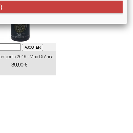
)
Rampante 2019 - Vino Di Anna
Prix
39,90 €