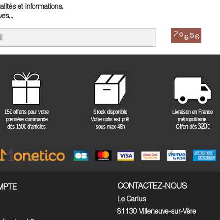
lités et informations.
es...
CONTACTEZ-NOUS
MPTE
Le Carlus
81130 Villeneuve-sur-Vère