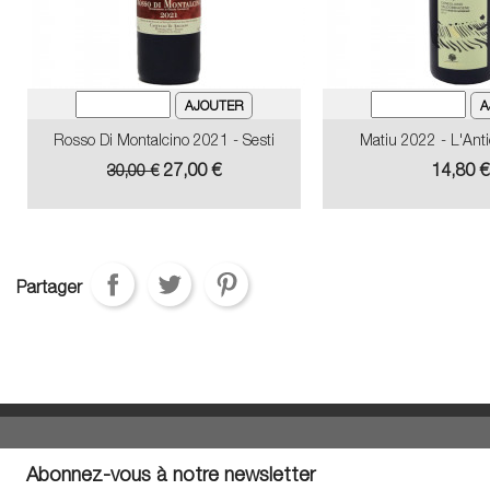
Rosso Di Montalcino 2021 - Sesti
Matiu 2022 - L'Ant
Prix
Prix
Prix
27,00 €
14,80 €
30,00 €
de
base
Partager
Abonnez-vous à notre newsletter