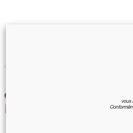
6 autres références associées :
vous a
Conforméme
-15%