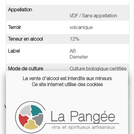
Appellation
VDF / Sans appellation
Terroir
volcanique
Teneur en alcool
12%
Label
AB
Demeter
Mode de culture
Culture biologique certifiée
Culture en biodynamie
La vente d'alcool est interdite aux mineurs
certifiée
Ce site internet utilise des cookies
Conditionnement
Bouteille 75cl
VOUS AIMEREZ AUSSI