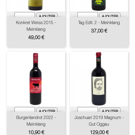
Konkret Weiss 2015 -
Tag Edit. 2 - Meinklang
Meinklang
Prix
37,00 €
Prix
49,00 €
Burgenlandrot 2022 -
Joschuari 2019 Magnum -
Meinklang
Gut Oggau
Prix
Prix
10,90 €
129,00 €