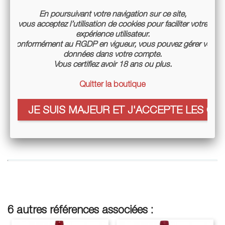
En poursuivant votre navigation sur ce site,
vous acceptez l’utilisation de cookies pour faciliter votre
expérience utilisateur.
Conformément au RGDP en vigueur, vous pouvez gérer vos
données dans votre compte.
Vous certifiez avoir 18 ans ou plus.
El Bandito Mangaliza 2019 -
Quitter la boutique
Testalonga
Prix
43,00 €
JE SUIS MAJEUR ET J'ACCEPTE LES COO
6 autres références associées :