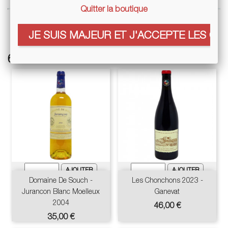
Quitter la boutique
JE SUIS MAJEUR ET J'ACCEPTE LES COO
6 autres références associées :
Domaine De Souch -
Les Chonchons 2023 -
Jurancon Blanc Moelleux
Ganevat
2004
Prix
46,00 €
Prix
35,00 €