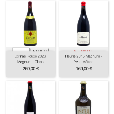
sur demande
Cornas Rouge 2023
Fleurie 2015 Magnum -
Magnum - Clape
Yvon Métras
Prix
Prix
259,00 €
169,00 €