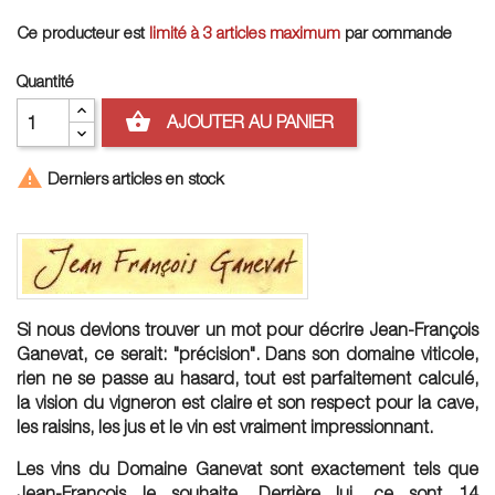
Ce producteur est
limité à 3 articles maximum
par commande
Quantité
shopping_basket
AJOUTER AU PANIER

Derniers articles en stock
Si nous devions trouver un mot pour décrire Jean-François
Ganevat, ce serait: "précision". Dans son domaine viticole,
rien ne se passe au hasard, tout est parfaitement calculé,
la vision du vigneron est claire et son respect pour la cave,
les raisins, les jus et le vin est vraiment impressionnant.
Les vins du Domaine Ganevat sont exactement tels que
Jean-François le souhaite. Derrière lui, ce sont 14