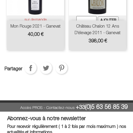
sur demande
Mon Rouge 2021 - Ganevat
Château Chalon 12 Ans
D'élevage 2011 - Ganevat
Prix
40,00 €
Prix
398,00 €
Partager
(0)5 63 56 85 39
+33
Accès PROS
-
Contactez-nous
Abonnez-vous à notre newsletter
Pour recevoir régulièrement ( 1 à 2 fois par mois maximum ) nos
actualités et informations.