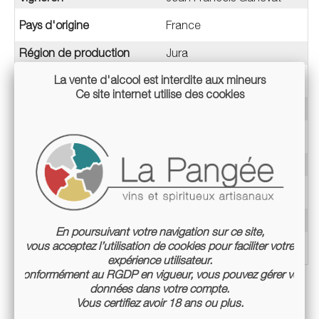
Pays d'origine
France
Région de production
Jura
La vente d'alcool est interdite aux mineurs
Sous-Région
Rotalier
Ce site internet utilise des cookies
Type & Couleur
Vin Rouge
Cépage
Pinot noir
Millésime
2020
Appellation
Côtes du Jura
Teneur en alcool
12,5%
En poursuivant votre navigation sur ce site,
vous acceptez l’utilisation de cookies pour faciliter votre
Conditionnement
Bouteille 75cl
expérience utilisateur.
Conformément au RGDP en vigueur, vous pouvez gérer vos
données dans votre compte.
Vous certifiez avoir 18 ans ou plus.