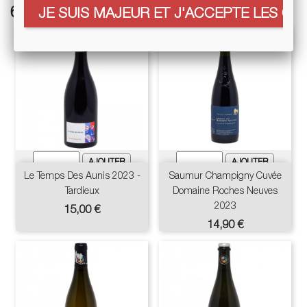
6 autres références associées :
JE SUIS MAJEUR ET J'ACCEPTE LES COO
Le Temps Des Aunis 2023 -
Saumur Champigny Cuvée
Tardieux
Domaine Roches Neuves
2023
Prix
15,00 €
Prix
14,90 €