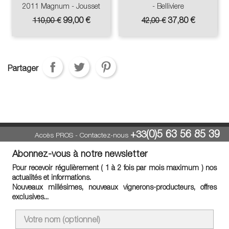
2011 Magnum - Jousset
- Belliviere
Prix
Prix
Prix
Prix
99,00 €
37,80 €
110,00 €
42,00 €
de
de
base
base
Partager
(0)5 63 56 85 39
+33
Accès PROS
-
Contactez-nous
Abonnez-vous à notre newsletter
Pour recevoir régulièrement ( 1 à 2 fois par mois maximum ) nos
actualités et informations.
Nouveaux millésimes, nouveaux vignerons-producteurs, offres
exclusives...