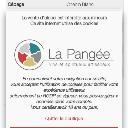
Cépage
Chenin Blanc
Millésime
2021
La vente d'alcool est interdite aux mineurs
Ce site internet utilise des cookies
Appellation
VDF / Sans appellation
Teneur en alcool
12,5%
Label
AB
Mode de culture
Culture biologique certifiée
Conditionnement
Bouteille 75cl
En poursuivant votre navigation sur ce site,
vous acceptez l’utilisation de cookies pour faciliter votre
expérience utilisateur.
Conformément au RGDP en vigueur, vous pouvez gérer vos
données dans votre compte.
Vous certifiez avoir 18 ans ou plus.
Quitter la boutique