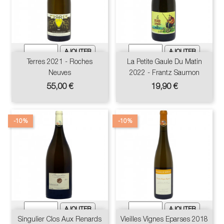
Terres 2021 - Roches
La Petite Gaule Du Matin
Neuves
2022 - Frantz Saumon
Prix
Prix
55,00 €
19,90 €
-10%
-10%
Singulier Clos Aux Renards
Vieilles Vignes Eparses 2018