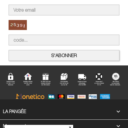

LA PANGÉE

Mon compte
x