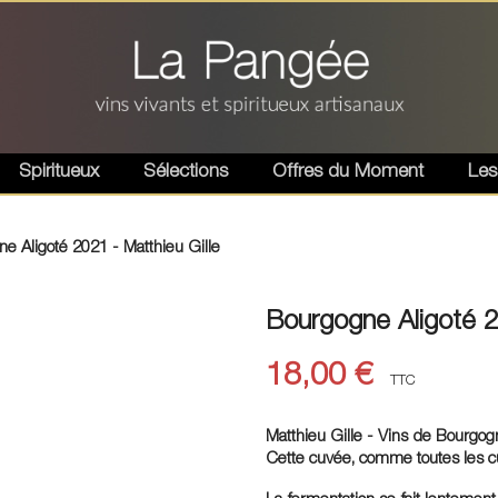
Spiritueux
Sélections
Offres du Moment
Les
e Aligoté 2021 - Matthieu Gille
Bourgogne Aligoté 2
18,00 €
TTC
Matthieu Gille - Vins de Bourgog
Cette cuvée, comme toutes les 
La fermentation se fait lentemen