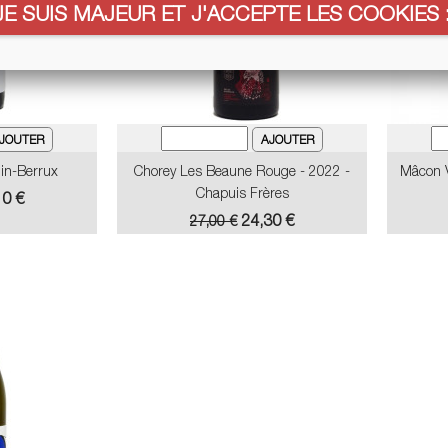
JE SUIS MAJEUR ET J'ACCEPTE LES COOKIES :
nin-Berrux
Chorey Les Beaune Rouge - 2022 -
Mâcon V
Chapuis Frères
10 €
Prix
Prix
24,30 €
27,00 €
de
base