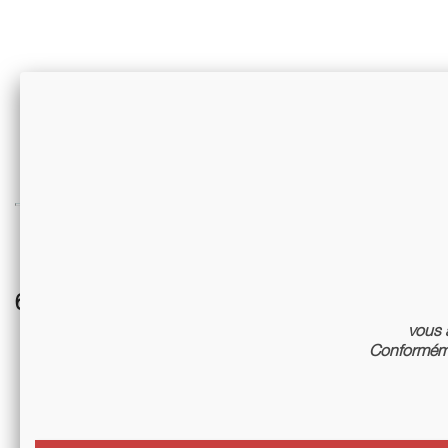
6 autres références associées :
vous a
-10%
Conforméme