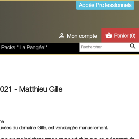
Accès Professionnels
shopping_basket

Panier
(0)
Mon compte

 Packs ''La Pangée''
021 - Matthieu Gille
ne
cuvées du domaine Gille, est vendangée manuellement.
t sur levures indigènes sans aucun ajout chimique, ce qui permet de