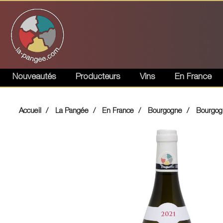
Nouveautés
Producteurs
Vins
En France
Accueil
La Pangée
En France
Bourgogne
Bourgogn