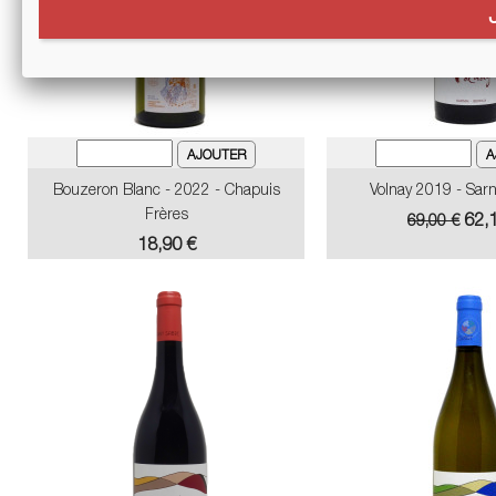
Bouzeron Blanc - 2022 - Chapuis
Volnay 2019 - Sar
Frères
Prix
Prix
62,
69,00 €
de
Prix
18,90 €
base