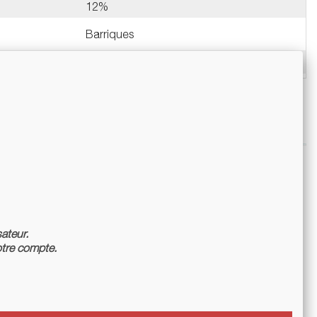
12%
Barriques
Bouteille 75cl
sateur.
tre compte.