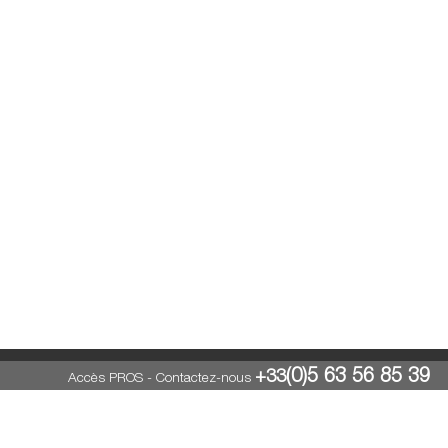
(0)5 63 56 85 39
+33
Accès PROS
-
Contactez-nous