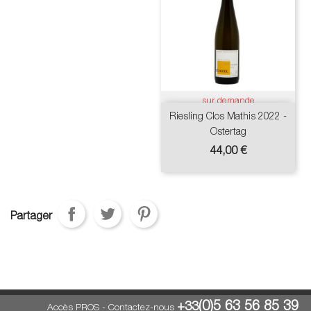
sur demande
Riesling Clos Mathis 2022 -
Ostertag
Prix
44,00 €
Partager
(0)5 63 56 85 39
+33
Accès PROS
-
Contactez-nous