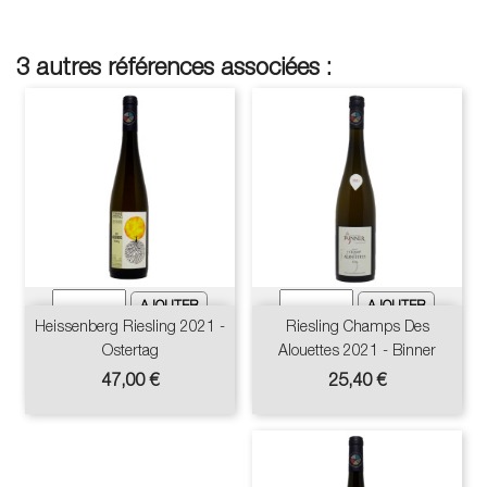
3 autres références associées :
Heissenberg Riesling 2021 -
Riesling Champs Des
Ostertag
Alouettes 2021 - Binner
Prix
Prix
47,00 €
25,40 €