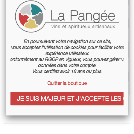
Cépage
Pinot noir
Millésime
2020
Appellation
VDF / Sans appellation
Teneur en alcool
14%
En poursuivant votre navigation sur ce site,
Label
AB
vous acceptez l’utilisation de cookies pour faciliter votre
Vins Méthode Nature
expérience utilisateur.
Conformément au RGDP en vigueur, vous pouvez gérer vos
Mode de culture
Culture biologique certifiée
données dans votre compte.
Vous certifiez avoir 18 ans ou plus.
Soufre
Vins sans soufre ajouté
Quitter la boutique
Conditionnement
Bouteille 75cl
JE SUIS MAJEUR ET J'ACCEPTE LES COO