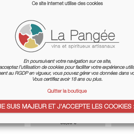
Ce site internet utilise des cookies
Séle
Trier par :
En poursuivant votre navigation sur ce site,
cceptez l’utilisation de cookies pour faciliter votre expérience utili
nt au RGDP en vigueur, vous pouvez gérer vos données dans vo
Vous certifiez avoir 18 ans ou plus.
Quitter la boutique
JE SUIS MAJEUR ET J'ACCEPTE LES COOKIES :
0 - Château
Armagnac Millésime 1996 - Château
Armagnac 
De Léberon
Prix
98,00 €