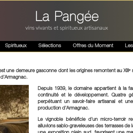
Spiritueux
Sélections
Offres du Moment
Les
t une demeure gasconne dont les origines remontent au XIIIᵉ si
ir d’Armagnac.
Depuis 1939, le domaine appartient à la fam
continuité et le développement. Quatre gé
perpétuant un savoir-faire artisanal et u
production d’Armagnac.
Le vignoble bénéficie d’un micro-terroir r
alluvions sablo-graveleuses des terrasses de l
une exposition plein sud, favorisent une mat