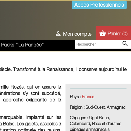
Accès Professionnels
shopping_basket

Panier
(0)
Mon compte

 Packs ''La Pangée''
ècle. Transformé à la Renaissance, il conserve aujourd’hui le
ille Rozès, qui en assure la
nérations s’y sont succédé,
Pays :
France
ne approche exigeante de la
Région
:
Sud-Ouest, Armagnac
emarquable, implanté sur les
Cépages :
Ugni Blanc,
a Baïse. Les galets, associés à
Colombard, Baco
et d'autres
cépages armagnacais
uration optimale des raisins,