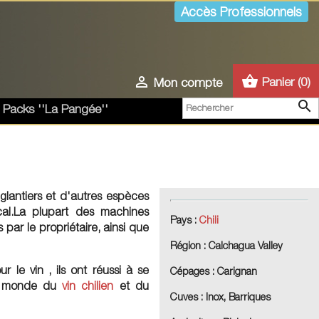
Accès Professionnels
shopping_basket

Panier
(0)
Mon compte

 Packs ''La Pangée''
glantiers et d'autres espèces
cal.La plupart des machines
Pays :
Chili
s par le propriétaire, ainsi que
Région :
Calchagua Valley
le vin , ils ont réussi à se
Cépages :
Carignan
le monde du
vin chilien
et du
Cuves :
Inox, Barriques