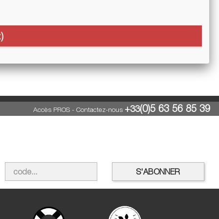
)
(0)5 63 56 85 39
+33
Accès PROS
-
Contactez-nous