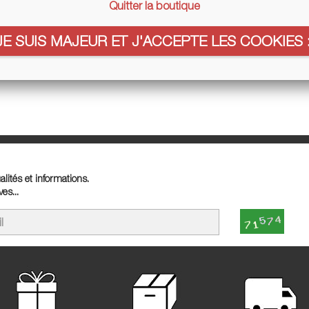
for the inconvenience.
Quitter la boutique
again what you are looking for
JE SUIS MAJEUR ET J'ACCEPTE LES COOKIES :

lités et informations.
es...