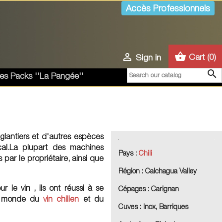
Accès Professionnels
shopping_basket

Cart
(0)
Sign in

es Packs ''La Pangée''
glantiers et d'autres espèces
cal.La plupart des machines
Pays :
Chili
s par le propriétaire, ainsi que
Région :
Calchagua Valley
le vin , ils ont réussi à se
Cépages :
Carignan
le monde du
vin chilien
et du
Cuves :
Inox, Barriques