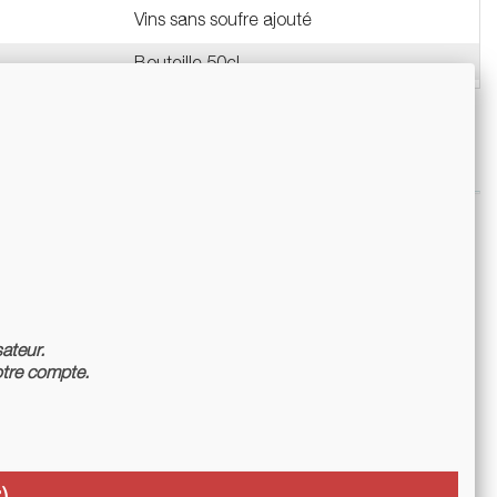
Vins sans soufre ajouté
Bouteille 50cl
sateur.
tre compte.
)