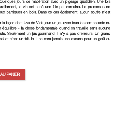
. Quelques jours de macération avec un pigeage quotidien. Une fois
turellement, le vin est pané une fois par semaine. Le processus de
vieux barriques en bois. Dans ce cas également, aucun soufre n'est
r la façon dont Uva de Vida joue un jeu avec tous les composants du
n équilibre - la chose fondamentale quand on travaille sans aucune
jouté. Seulement un jus gourmand. Il n'y a pas d'erreurs. Un grand
i et c'est un fait. ici il ne sera jamais une excuse pour un goût ou
AU PANIER