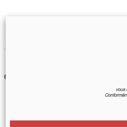
6 autres références associées :
vous a
Conforméme