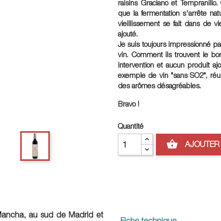
raisins Graciano et Tempranillo
que la fermentation s'arrête na
vieillissement se fait dans de 
ajouté.
Je suis toujours impressionné pa
vin. Comment ils trouvent le bo
intervention et aucun produit a
exemple de vin "sans SO2", réuss
des arômes désagréables.
Bravo !
Quantité
shopping_basket
AJOUTER 
a Mancha, au sud de Madrid et
Fiche technique