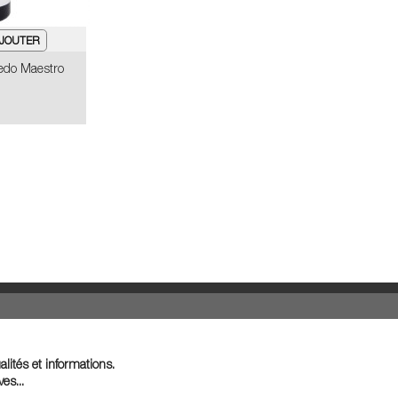
redo Maestro
lités et informations.
es...