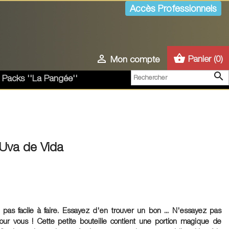
Accès Professionnels
shopping_basket

Panier
(0)
Mon compte

 Packs ''La Pangée''
 Uva de Vida
à pas facile à faire. Essayez d'en trouver un bon ... N'essayez pas
our vous ! Cette petite bouteille contient une portion magique de