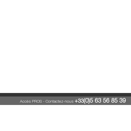
(0)5 63 56 85 39
+33
Accès PROS
-
Contactez-nous