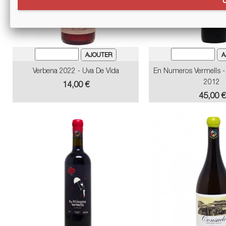
Verbena 2022 - Uva De Vida
En Numeros Vermells - 
2012
Prix
14,00 €
Prix
45,00 €