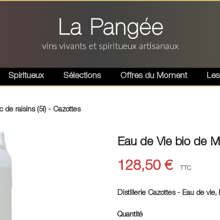
Spiritueux
Sélections
Offres du Moment
Les
 de raisins (5l) - Cazottes
Eau de Vie bio de Ma
128,50 €
TTC
Distillerie Cazottes - Eau de vie,
Quantité