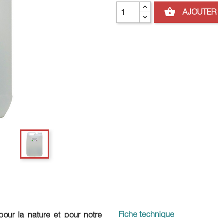
shopping_basket
AJOUTER 
Fiche technique
, pour la nature et pour notre