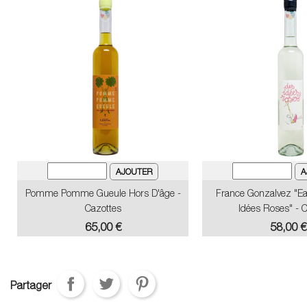
Pomme Pomme Gueule Hors D'âge -
France Gonzalvez "Ea
Cazottes
Idées Roses" - 
Prix
Prix
65,00 €
58,00 €
Partager