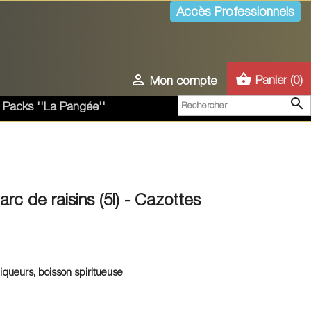
Accès Professionnels
shopping_basket

Panier
(0)
Mon compte

 Packs ''La Pangée''
rc de raisins (5l) - Cazottes
 liqueurs, boisson spiritueuse