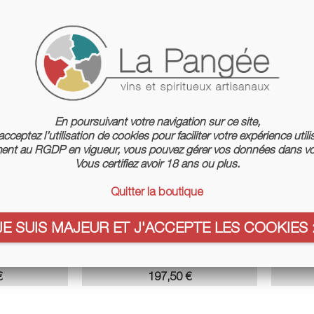
En poursuivant votre navigation sur ce site,
cceptez l’utilisation de cookies pour faciliter votre expérience utili
nt au RGDP en vigueur, vous pouvez gérer vos données dans vo
Vous certifiez avoir 18 ans ou plus.
Quitter la boutique
JE SUIS MAJEUR ET J'ACCEPTE LES COOKIES :
aude Dorée
Eau De Vie Bio De Marc De Raisins
Joli
azottes
70° (5l) - Cazottes
Prix
€
197,50 €