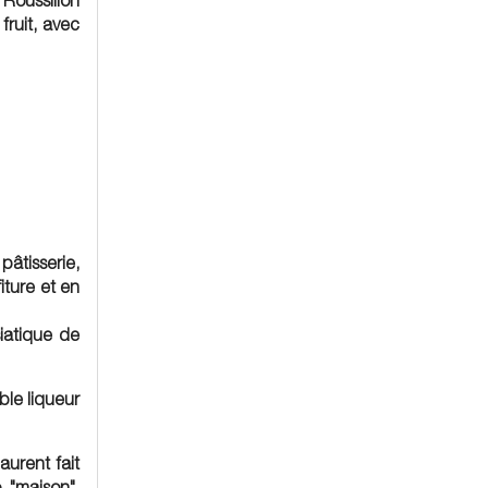
 Roussillon
fruit, avec
 pâtisserie,
iture et en
siatique de
able liqueur
aurent fait
o "maison".