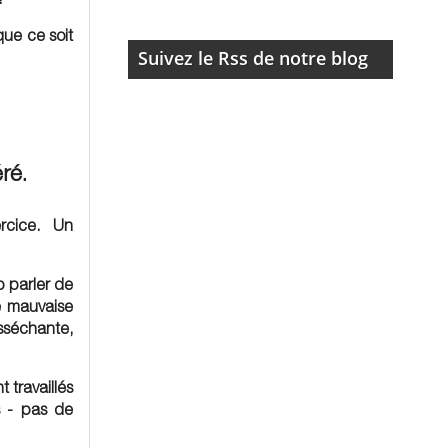
que ce soit
Suivez le Rss de notre blog
ré.
rcice. Un
 parler de
e mauvaise
sséchante,
t travaillés
s - pas de