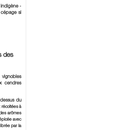
, indigène -
e cépage si
s des
 vignobles
x cendres
u-dessus du
 récoltées à
 des arômes
 épicée avec
ibrée par la