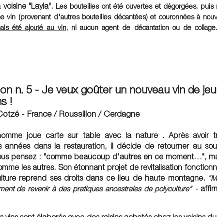
 voisine "Layla".
Les bouteilles ont été ouvertes et dégorgées, pui
 vin (provenant d'autres bouteilles décantées) et couronnées à nou
is été ajouté au vin
, ni aucun agent de décantation ou de collage.
on n. 5 - Je veux goûter un nouveau vin de je
ns !
otzé - France / Roussillon / Cerdagne
omme joue carte sur table avec la nature . Après avoir tr
 années dans la restauration, il décide de retourner au so
vous pensez : "comme beaucoup d'autres en ce moment…", mai
omme les autres. Son étonnant projet de revitalisation fonction
ulture reprend ses droits dans ce lieu de haute montagne.
"M
ment de revenir à des pratiques ancestrales de polyculture" -
affir