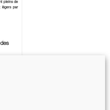
nt pleins de
nt
par
légers
 des
, il
petite
 vendre une
, du reste,
humaine est
é dans son