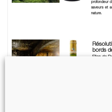
profondeur du
saveurs et a
nature.
Résoluti
bords d
Elian da 
Saviez vous
revient chez
appellation
« Quand j’ai
appellation
d’abord "ve
déterminant
interview p
Même s'il es