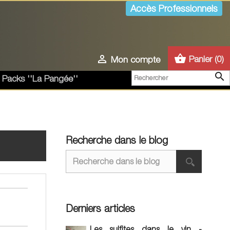
Accès Professionnels
shopping_basket

Panier
(0)
Mon compte

 Packs ''La Pangée''
Recherche dans le blog
Derniers articles
Les sulfites dans le vin -