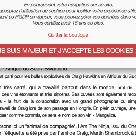
En poursuivant votre navigation sur ce site,
goûter un (ou tous, bien sûr !) de ses vins dans notre offre, fai
cceptez l’utilisation de cookies pour faciliter votre expérience utili
 moins connus comme l'Abourriou rouge ainsi qu'un Cabernet 
nt au RGDP en vigueur, vous pouvez gérer vos données dans vo
ian comme le Pinot Noir du Sud-Ouest.
Vous certifiez avoir 18 ans ou plus.
Quitter la boutique
JE SUIS MAJEUR ET J'ACCEPTE LES COOKIES :
on n. 4 - J'aimerais essayer un vin a l'étiquette
vin sérieux !
 - Afrique du Sud / Swartland
st parti pour les bulles explosives de Craig Hawkins en Afrique du Su
 très carré, qui a travaillé partout dans le monde,
ami de 
t des vins étonnants et
. Ses cuvées sont également reco
très
sincères
- la
de la collaboration avec un grand photographe ou si
s
fruit
travail de
lors de son passage en
. En plein ouvrage, une 
Craig
Hongrie
poser comme commis, ce sera le nom de son vin - Mangaliza.
ons ici un "animal de compagnie", I Am The Ninja, issu du Che
 l'étiquette a été prise par l'ami de Craig, Martin Shambrock à 