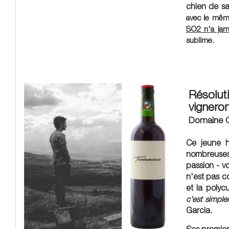
chien de sa
avec le même
SO2 n'a jama
sublime.
Résoluti
vignero
Domaine C
Ce jeune h
nombreuses
passion - 
n'est pas c
et la polyc
c'est simple
Garcia.