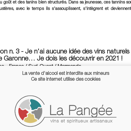
 goût et des tanins bien structurés. Dans sa jeunesse, ces tannins so
ustères, avec le temps ils s'assouplissent, s'intègrent et devienne
on n. 3 - Je n'ai aucune idée des vins naturels
e Garonne… Je dois les découvrir en 2021 !
Ros - France / Sud-Ouest / Marmande
 que ce gars est brillant ! Après de nombreuses années en Alsace
La vente d'alcool est interdite aux mineurs
 lui en 1998 et participe très activement à la renaissance de la 
Ce site internet utilise des cookies
 : Côtes-du-marmandais.
 démarré, en 1998, raconte-t-il, cela a plutôt été un avantage de
 inconnue. Au moins, personne n’avait d’idées préconçues. J’ai
ndu" mon nom plutôt que les côtes-du-marmandais. La relation 
e pour proposer notre bouteille au client. »
a t'il a déclar
our
Le Monde
.
t juste à côté de Bordeaux, ses vins sont loin de ce style.