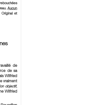
s rebouchées
veau.
Aucun
 Original et
unes
availlé de
urce de sa
s Wilfried
ne vraiment
on objectif,
me Wilfried