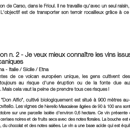
on de Carso, dans le Frioul. Il ne travaille qu'avec un seul raisin
. L'objectif est de transporter son terroir rocailleux grâce à c
on n. 2 - Je veux mieux connaître les vins issu
lcaniques
a - Italie / Sicile / Etna
ntes de ce volcan européen unique, les gens cultivent des
toujours au risque d'une éruption ou de la fonte due au
. Mais cela vaut la peine de prendre tous ces risques !
 "
Don Alfio
", cultivé biologiquement est situé à 900 mètres a
ovitello. Les vignes de
Nerello Mascalese âgées de 90 à 100 ans sont
tobre sur une parcelle isolée d'environ 0,6 hectare.
Ce vin présente
 cerises noires et de fruits secs avec des notes florales. La bouche est
e, du chocolat et des notes salées. Le vin a une base acide qui est équil