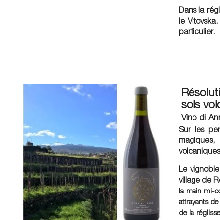
Dans la régi
le Vitovska
particulier.
Résoluti
sols vo
Vino di Ann
Sur les pe
magiques, 
volcaniques
Le vignoble
village de R
la main mi-oc
attrayants de
de la régliss