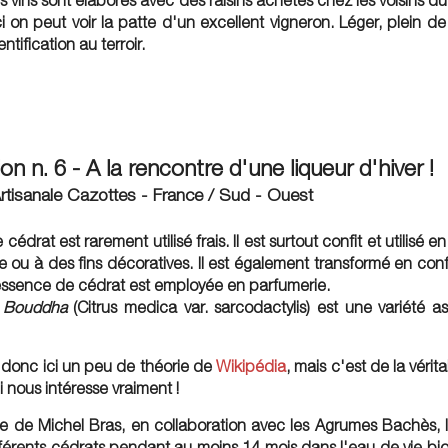
 vins sont élaborés avec des raisins achetés chez les voisins du
i on peut voir la patte d'un excellent vigneron. Léger, plein de 
ntification au terroir.
on n. 6 - A la rencontre d'une liqueur d'hiver !
e Artisanale Cazottes - France / Sud - Ouest
cédrat est rarement utilisé frais. Il est surtout confit et utilisé en
e ou à des fins décoratives. Il est également transformé en conf
'essence de cédrat est employée en parfumerie.
 Bouddha
(Citrus medica var. sarcodactylis) est une variété a
donc ici un peu de théorie de
Wikipédia
, mais c'est de la vérit
i nous intéresse vraiment !
e de Michel Bras, en collaboration avec les Agrumes Bachès, l
férents cédrats pendant au moins 14 mois dans l'eau de vie bi