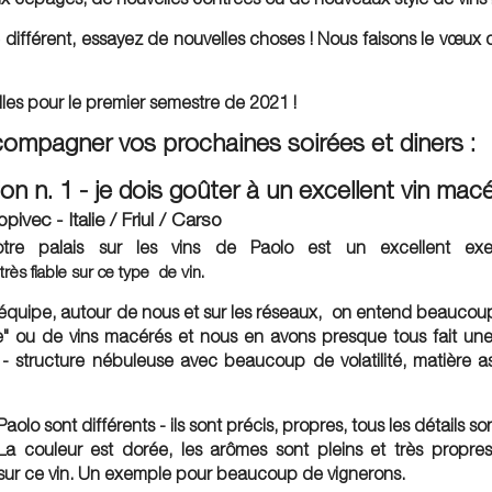
ifférent, essayez de nouvelles choses ! Nous faisons le vœux 
lles pour le premier semestre de 2021 !
compagner vos prochaines soirées et diners :
on n. 1 - je dois goûter à un excellent vin macé
ivec - Italie / Friul / Carso
otre palais sur les vins de Paolo est un excellent exe
très fiable
sur ce type
de vin.
équipe, autour de nous et sur les réseaux, on entend beaucoup
e" ou de vins macérés et nous en avons presque tous fait un
- structure nébuleuse avec beaucoup de volatilité, matière a
aolo sont différents - ils sont précis, propres, tous les détails son
La couleur est dorée, les arômes sont pleins et très propre
sur ce vin. Un exemple pour beaucoup de vignerons.