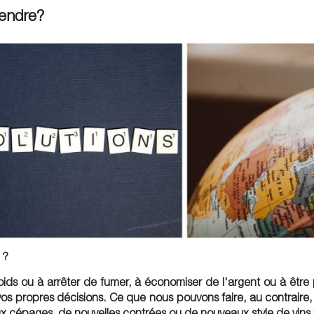
rendre?
 ?
ds ou à arrêter de fumer, à économiser de l'argent ou à être p
vos propres décisions. Ce que nous pouvons faire, au contraire,
x cépages, de nouvelles contrées ou de nouveaux style de vins 