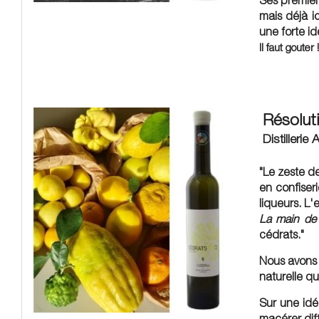
Ses premiers
mais déjà ic
une forte ide
Il faut gouter !
Résoluti
Distilleri
"Le zeste de 
en confiseri
liqueurs
. L
La main de
cédrats."
Nous avons 
naturelle qu
Sur une idé
macérer dif