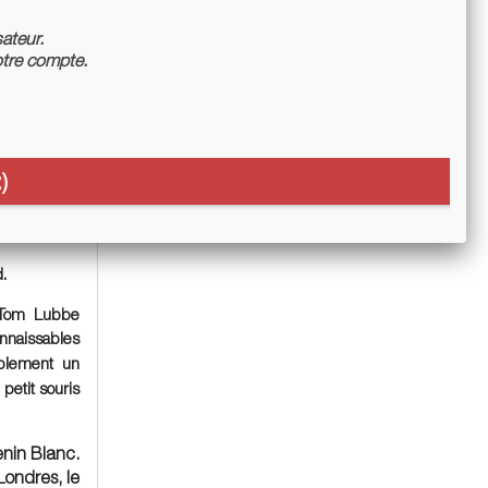
ts à partir
sateur.
Franc, qui
tre compte.
)
 drôle,
d.
Tom Lubbe
nnaissables
mplement un
petit souris
nin Blanc.
Londres, le