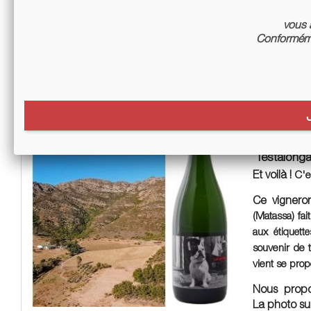
Vous pouvez 
vous a
de cépages
Conforméme
est pour El
Résoluti
mais un 
Testalonga
Et voilà !
C'e
Ce vigneron
(Matassa) fai
aux
étiquette
souvenir de 
vient se pro
Nous propos
La photo sur