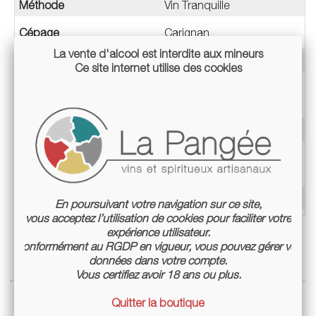
Méthode
Vin Tranquille
Cépage
Carignan
La vente d'alcool est interdite aux mineurs
Millésime
2017
Ce site internet utilise des cookies
Appellation
VDF / Sans appellation
Teneur en alcool
12%
Mode de culture
Culture biologique non
certifiée
Conditionnement
Bouteille 75cl
En poursuivant votre navigation sur ce site,
vous acceptez l’utilisation de cookies pour faciliter votre
expérience utilisateur.
Conformément au RGDP en vigueur, vous pouvez gérer vos
données dans votre compte.
Vous certifiez avoir 18 ans ou plus.
Quitter la boutique