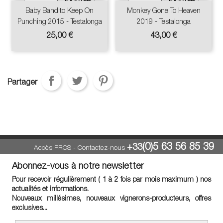
Baby Bandito Keep On
Monkey Gone To Heaven
Punching 2015 - Testalonga
2019 - Testalonga
Prix
Prix
25,00 €
43,00 €
Partager
(0)5 63 56 85 39
+33
Accès PROS
-
Contactez-nous
Abonnez-vous à notre newsletter
Pour recevoir régulièrement ( 1 à 2 fois par mois maximum ) nos
actualités et informations.
Nouveaux millésimes, nouveaux vignerons-producteurs, offres
exclusives...