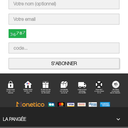

LA PANGÉE