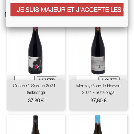
JE SUIS MAJEUR ET J'ACCEPTE LES COO
6 autres références associées :
Queen Of Spades 2021 -
Monkey Gone To Heaven
Testalonga
2021 - Testalonga
Prix
Prix
37,80 €
37,80 €