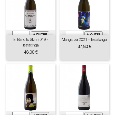
El Bandito Skin 2019 -
Mangaliza 2021 - Testalonga
Testalonga
Prix
37,80 €
Prix
43,00 €