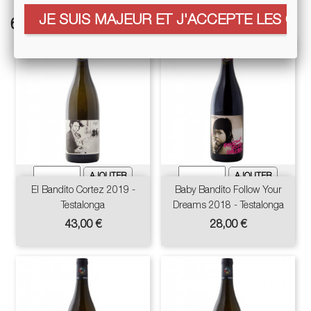
JE SUIS MAJEUR ET J'ACCEPTE LES COO
6 autres références associées :
El Bandito Cortez 2019 -
Baby Bandito Follow Your
Testalonga
Dreams 2018 - Testalonga
Prix
Prix
43,00 €
28,00 €