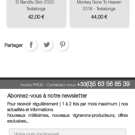
El Bandito Skin 2020 -
Monkey Gone To Heaven
Testalonga
2018 - Testalonga
Prix
Prix
42,00 €
44,00 €
Partager
(0)5 63 56 85 39
+33
Accès PROS
-
Contactez-nous
Abonnez-vous à notre newsletter
Pour recevoir régulièrement ( 1 à 2 fois par mois maximum ) nos
actualités et informations.
Nouveaux millésimes, nouveaux vignerons-producteurs, offres
exclusives...