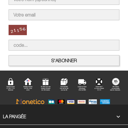

LA PANGÉE