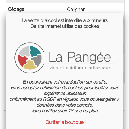
Cépage
Carignan
Millésime
2021
La vente d'alcool est interdite aux mineurs
Ce site internet utilise des cookies
Appellation
VDF / Sans appellation
Teneur en alcool
12%
Mode de culture
Culture biologique non
certifiée
Conditionnement
Bouteille 75cl
En poursuivant votre navigation sur ce site,
vous acceptez l’utilisation de cookies pour faciliter votre
expérience utilisateur.
Conformément au RGDP en vigueur, vous pouvez gérer vos
données dans votre compte.
Vous certifiez avoir 18 ans ou plus.
Quitter la boutique