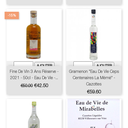
-15%
Fine De Vin 3 Ans Réserve -
Gramenon "Eau De Vie Ceps
2021 - 50cl - Eau De Vie -...
Centenaires La Mémé" -
Cazottes
Regular
Price
€42.50
€50.00
price
Price
€59.60