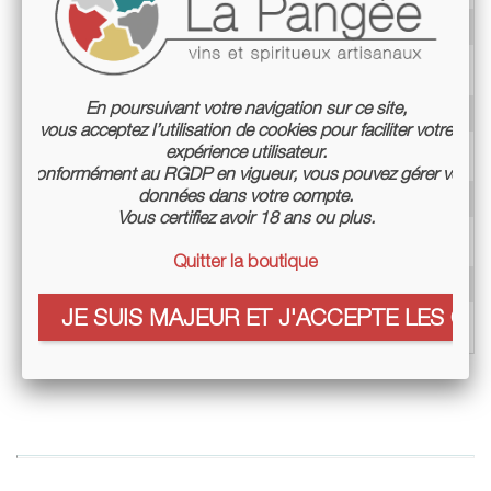
Cépage
Mauzac rose
Millésime
2017
En poursuivant votre navigation sur ce site,
Teneur en alcool
45%
vous acceptez l’utilisation de cookies pour faciliter votre
expérience utilisateur.
Label
AB
Conformément au RGDP en vigueur, vous pouvez gérer vos
données dans votre compte.
Mode de culture
Culture biologique certifiée
Vous certifiez avoir 18 ans ou plus.
Élevage
Dame-jeanne
Quitter la boutique
Service
Servir frais ou frappé.
JE SUIS MAJEUR ET J'ACCEPTE LES COO
Conditionnement
Bouteille 50cl