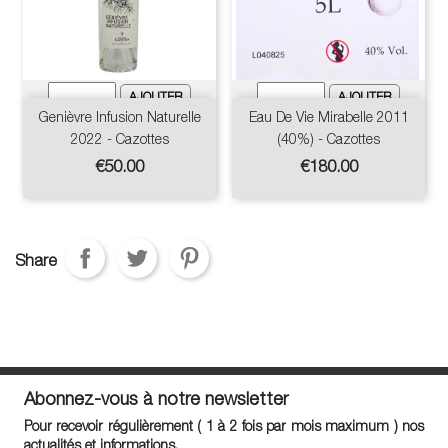
Genièvre Infusion Naturelle
Eau De Vie Mirabelle 2011
2022 - Cazottes
(40%) - Cazottes
Price
Price
€50.00
€180.00
Share
Abonnez-vous à notre newsletter
Pour recevoir régulièrement ( 1 à 2 fois par mois maximum ) nos
actualités et informations.