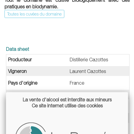
Tout le domaine est cultivé biologiquement avec des
pratiques en biodynamie.
Toutes les cuvées du domaine
Data sheet
Producteur
Distillerie Cazottes
Vigneron
Laurent Cazottes
Pays d'origine
France
Région de production
Sud-Ouest
La vente d'alcool est interdite aux mineurs
Ce site internet utilise des cookies
Sous-Région
Tarn
Type & Couleur
Spiritueux
Type & Fruit
Raisin