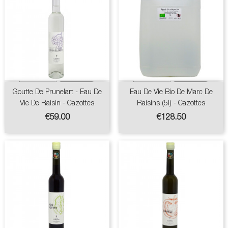
Goutte De Prunelart - Eau De
Eau De Vie Bio De Marc De
Vie De Raisin - Cazottes
Raisins (5l) - Cazottes
Price
Price
€59.00
€128.50