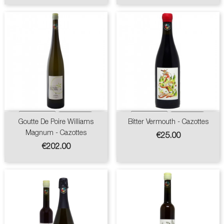
Goutte De Poire Williams
Bitter Vermouth - Cazottes
Magnum - Cazottes
Price
€25.00
Price
€202.00