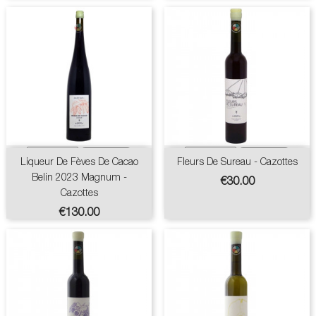
Liqueur De Fèves De Cacao
Fleurs De Sureau - Cazottes
Belin 2023 Magnum -
Price
€30.00
Cazottes
Price
€130.00