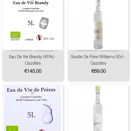
Eau De Vie Brandy (45%) -
Goutte De Poire Williams 50cl -
Cazottes
Cazottes
Price
Price
€145.00
€69.00