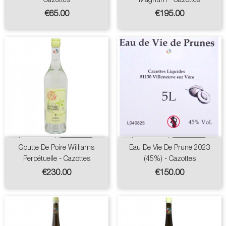
Price
Price
€65.00
€195.00
Goutte De Poire Williams
Eau De Vie De Prune 2023
Perpétuelle - Cazottes
(45%) - Cazottes
Price
Price
€230.00
€150.00