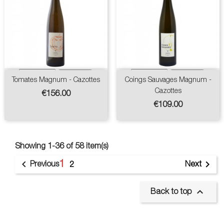
Tomates Magnum - Cazottes
Coings Sauvages Magnum -
Cazottes
Price
€156.00
Price
€109.00
Showing 1-36 of 58 item(s)
1


Previous
Next
2

Back to top