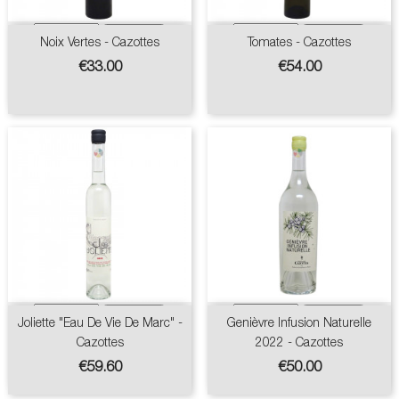
Noix Vertes - Cazottes
Tomates - Cazottes
Price
Price
€33.00
€54.00
Joliette "Eau De Vie De Marc" -
Genièvre Infusion Naturelle
Cazottes
2022 - Cazottes
Price
Price
€59.60
€50.00