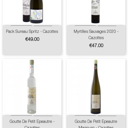
Pack Sureau Spritz - Cazottes
Myrtilles Sauvages 2020 -
Cazottes
Price
€49.00
Price
€47.00
Goutte De Petit Epeautre -
Goutte De Petit Epeautre
Cazottes
Magnum - Cazottes