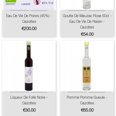
Eau De Vie De Poires (45%) -
Goutte De Mauzac Rose 50cl -
Cazottes
Eau De Vie De Raisin -
Cazottes
Price
€200.00
Price
€54.00
Liqueur De Folle Noire -
Pomme Pomme Gueule -
Cazottes
Cazottes
Price
Price
€30.00
€65.00