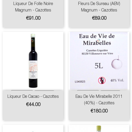
Liqueur De Folle Noire
Fleurs De Sureau (ABV)
Magnum - Cazottes
Magnum - Cazottes
Price
Price
€91.00
€89.00
Liqueur De Cacao - Cazottes
Eau De Vie Mirabelle 2011
(40%) - Cazottes
Price
€44.00
Price
€180.00