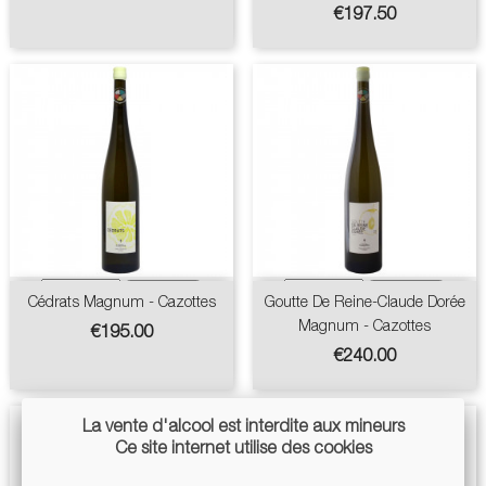
Price
€197.50
Cédrats Magnum - Cazottes
Goutte De Reine-Claude Dorée
Magnum - Cazottes
Price
€195.00
Price
€240.00
La vente d'alcool est interdite aux mineurs
Ce site internet utilise des cookies