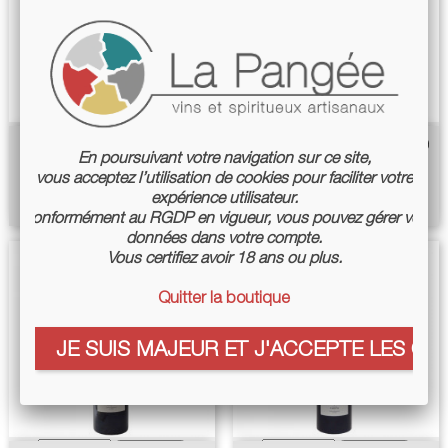
Ron Battista Rhum Blanc -
Brandy De Mauzac Rose 2009
En poursuivant votre navigation sur ce site,
Cazottes
50cl - Cazottes
vous acceptez l’utilisation de cookies pour faciliter votre
Price
Price
€51.00
€64.00
expérience utilisateur.
Conformément au RGDP en vigueur, vous pouvez gérer vos
données dans votre compte.
Vous certifiez avoir 18 ans ou plus.
Quitter la boutique
JE SUIS MAJEUR ET J'ACCEPTE LES COO