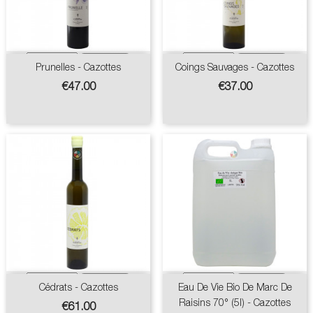
Prunelles - Cazottes
Coings Sauvages - Cazottes
Price
Price
€47.00
€37.00
Cédrats - Cazottes
Eau De Vie Bio De Marc De
Raisins 70° (5l) - Cazottes
Price
€61.00