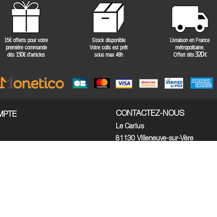
CONTACTEZ-NOUS
MPTE
Le Carlus
81130 Villeneuve-sur-Vère
ofessionel ?
FRANCE
essionnels
Appelez-nous :
+33 (0)5 63 56 8
Écrivez-nous :
formulaire email