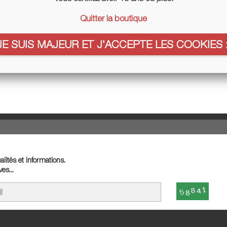
ez nous excuser pour le désagrément.
Quitter la boutique
ez une nouvelle recherche
JE SUIS MAJEUR ET J'ACCEPTE LES COOKIES :

lités et informations.
es...