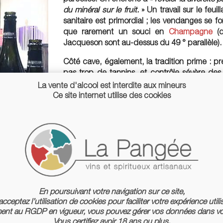
du minéral sur le fruit.
» Un travail sur le feuil
sanitaire est primordial ; les vendanges se fon
que rarement un souci en
Champagne
(d
Jacqueson sont au-dessus du 49 ° parallèle).
Côté cave, également, la tradition prime : pre
pas trop de tannins, et contrôle sévère des 
qualité ne satisfait pas. C’est d’ailleurs aussi
La vente d'alcool est interdite aux mineurs
jus. Aucune chaptalisation n’est autorisée,
Ce site internet utilise des cookies
gravité, sans froid.
«
Parce que le chêne est l’unique matériau laissa
demi-muids ou fûts de 500 litres (anciens) que
fermentations durent 3 à 4 mois, les vins sont b
ni colle, ni froid : le processus est
naturel
. L’é
n’arrivent qu’en juillet pour les Lieux-dits, vo
suivantes pour la Cuvée 700 (leur assemblage
En poursuivant votre navigation sur ce site,
cceptez l’utilisation de cookies pour faciliter votre expérience utili
nt au RGDP en vigueur, vous pouvez gérer vos données dans vo
Vous certifiez avoir 18 ans ou plus.