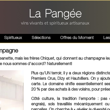
Spiritueux
Sélections
Offres du Moment
Les
ampagne
eanette, mais les frères Chiquet, qui donnent au champagne leur t
 que nous sommes d'accord? Naturellement!
Plus qu’UN terroir, il y a deux régions distinct
Premiers Crus, Dizy et Hautvillers. On y ajoute
carte. Le domaine vinifie essentiellement se
20 % par des achats à des voisins, pour préser
Côté culture, la tradition l’emporte : p
engrais), sols travaillés mécaniquement o
parcelles. On cherche à «
révéler la diversité p