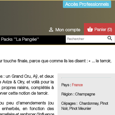
Accès Professionnels
shopping_basket

Panier
(0)
Mon compte

 Packs ''La Pangée''
ouche finale, parce que comme ils les disent : « ... le terroir,
es : un
Grand Cru
, Aÿ, et deux
 Avize & Oiry, et voilà pour la
Pays :
France
s propres raisins, complétés à
ver cette notion de terroir.
Région :
Champagne
as ou peu d’amendements (ou
Cépages :
Chardonnay, Pinot
u enherbés, en fonction des
Noir, Pinot Meunier
arcellaire et renforcer l’influence