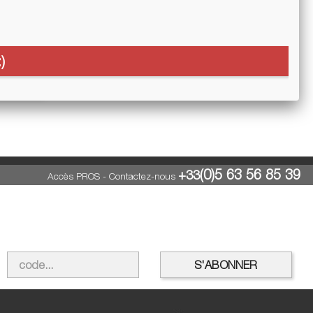
)
(0)5 63 56 85 39
+33
Accès PROS
-
Contactez-nous