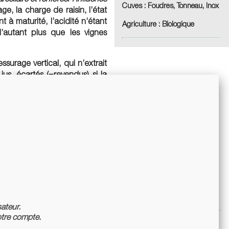
Cuves :
Foudres, Tonneau, Inox
lage, la charge de raisin, l’état
t à maturité, l’acidité n’étant
Agriculture :
Biologique
’autant plus que les vignes
ssurage vertical, qui n’extrait
jus, écartés (=revendus) si la
 le cas des « tailles », seconds
 le débourbement se fait par
nt le vin respirer
», c’est en
 les jus seront stockés. Les
étonnés, pas plus. Ni filtres,
levage est long et les tirages
ire après les vendanges
 annuel).
sateur.
tre compte.