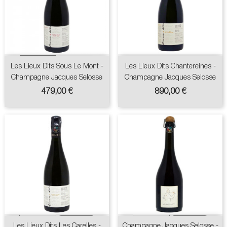
sur demande
Les Lieux Dits Sous Le Mont -
Les Lieux Dits Chantereines -
Champagne Jacques Selosse
Champagne Jacques Selosse
Prix
Prix
479,00 €
890,00 €
Les Lieux Dits Les Carelles -
Champagne Jacques Selosse -