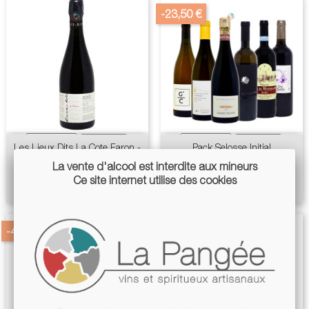
-23,50 €
Les Lieux Dits La Cote Faron -
Pack Selosse Initial
Champagne Jacques Selosse
Prix
Prix
La vente d'alcool est interdite aux mineurs
520,00 €
543,50 €
de
Ce site internet utilise des cookies
Prix
640,00 €
base
-40,00 €