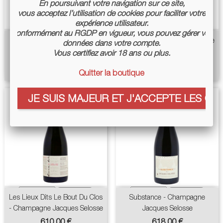
En poursuivant votre navigation sur ce site,
vous acceptez l’utilisation de cookies pour faciliter votre
expérience utilisateur.
Conformément au RGDP en vigueur, vous pouvez gérer vos
Pack Selosse Bout Du Clos
Lieux Dits Cramant Chemin De
données dans votre compte.
Chalon - Champagne
Vous certifiez avoir 18 ans ou plus.
Prix
Prix
689,90 €
729,90 €
Jacques...
de
Quitter la boutique
base
Prix
940,00 €
JE SUIS MAJEUR ET J'ACCEPTE LES COO
Les Lieux Dits Le Bout Du Clos
Substance - Champagne
- Champagne Jacques Selosse
Jacques Selosse
Prix
Prix
610,00 €
618,00 €