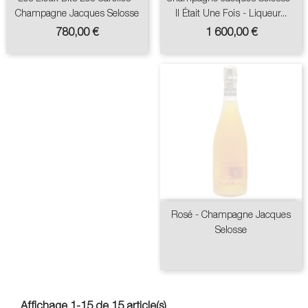
Champagne Jacques Selosse
Il Était Une Fois - Liqueur...
Prix
Prix
780,00 €
1 600,00 €
épuisé :/
Rosé - Champagne Jacques
Selosse
Affichage 1-15 de 15 article(s)