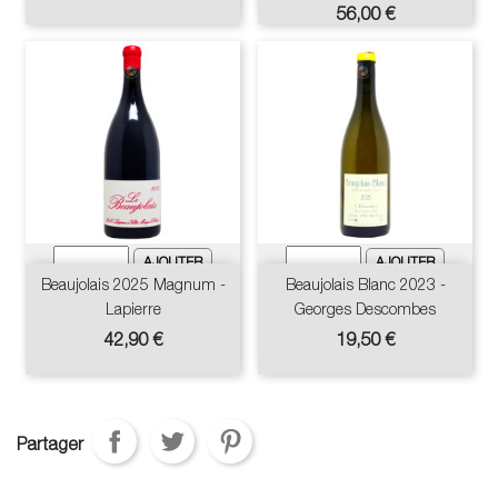
de
Prix
56,00 €
base
Beaujolais 2025 Magnum -
Beaujolais Blanc 2023 -
Lapierre
Georges Descombes
Prix
Prix
42,90 €
19,50 €
Partager