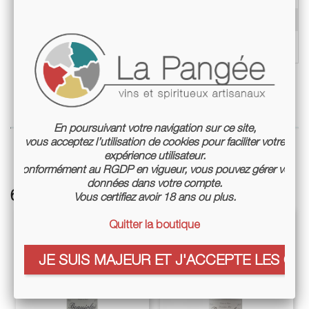
Teneur en alcool
12,5%
Conditionnement
Bouteille 75cl
En poursuivant votre navigation sur ce site,
vous acceptez l’utilisation de cookies pour faciliter votre
expérience utilisateur.
Conformément au RGDP en vigueur, vous pouvez gérer vos
données dans votre compte.
6 autres références associées :
Vous certifiez avoir 18 ans ou plus.
Quitter la boutique
JE SUIS MAJEUR ET J'ACCEPTE LES COO