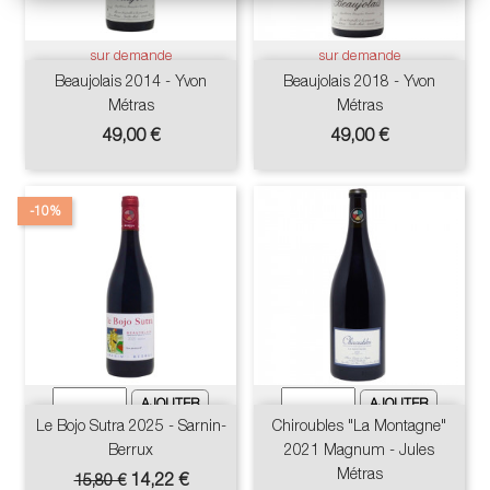
sur demande
sur demande
Beaujolais 2014 - Yvon
Beaujolais 2018 - Yvon
Métras
Métras
Prix
Prix
49,00 €
49,00 €
-10%
Le Bojo Sutra 2025 - Sarnin-
Chiroubles "La Montagne"
Berrux
2021 Magnum - Jules
Métras
Prix
Prix
14,22 €
15,80 €