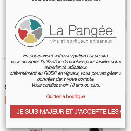
Mode de culture
Culture biologique non
certifiée
Conditionnement
Bouteille 75cl
En poursuivant votre navigation sur ce site,
vous acceptez l’utilisation de cookies pour faciliter votre
expérience utilisateur.
Conformément au RGDP en vigueur, vous pouvez gérer vos
données dans votre compte.
Vous certifiez avoir 18 ans ou plus.
6 autres références associées :
Quitter la boutique
-10%
JE SUIS MAJEUR ET J'ACCEPTE LES COO