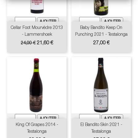
Cellar Foot Mourvèdre 2013
Baby Bandito Keep On
- Lammershoek
Punching 2021 - Testalonga
Prix
Prix
Prix
21,60 €
27,00 €
24,00 €
de
base
King Of Grapes 2014 -
El Bandito Skin 2021 -
Testalonga
Testalonga