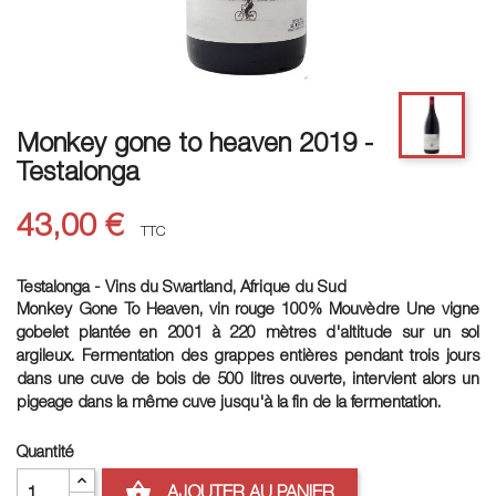
Monkey gone to heaven 2019 -
Testalonga
43,00 €
TTC
Testalonga - Vins du Swartland, Afrique du Sud
Monkey Gone To Heaven, vin rouge 100% Mouvèdre Une vigne
gobelet plantée en 2001 à 220 mètres d'altitude sur un sol
argileux. Fermentation des grappes entières pendant trois jours
dans une cuve de bois de 500 litres ouverte, intervient alors un
pigeage dans la même cuve jusqu'à la fin de la fermentation.
Quantité
shopping_basket
AJOUTER AU PANIER