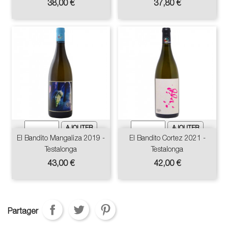
Prix
Prix
38,00 €
37,80 €
El Bandito Mangaliza 2019 -
El Bandito Cortez 2021 -
Testalonga
Testalonga
Prix
Prix
43,00 €
42,00 €
Partager