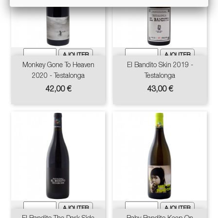
Monkey Gone To Heaven
El Bandito Skin 2019 -
2020 - Testalonga
Testalonga
Prix
Prix
42,00 €
43,00 €
El Bandito The Dark Side
Baby Bandito Keep On