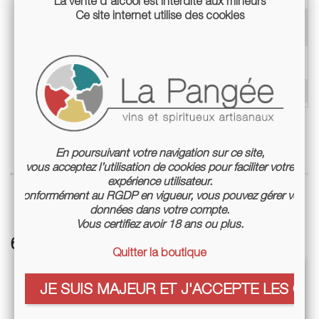
La vente d'alcool est interdite aux mineurs
Ce site internet utilise des cookies
Appellation
VDF / Sans appellation
Teneur en alcool
11,5%
Conditionnement
Bouteille 75cl
En poursuivant votre navigation sur ce site,
vous acceptez l’utilisation de cookies pour faciliter votre
expérience utilisateur.
Conformément au RGDP en vigueur, vous pouvez gérer vos
données dans votre compte.
Vous certifiez avoir 18 ans ou plus.
6 autres références associées :
Quitter la boutique
JE SUIS MAJEUR ET J'ACCEPTE LES COO