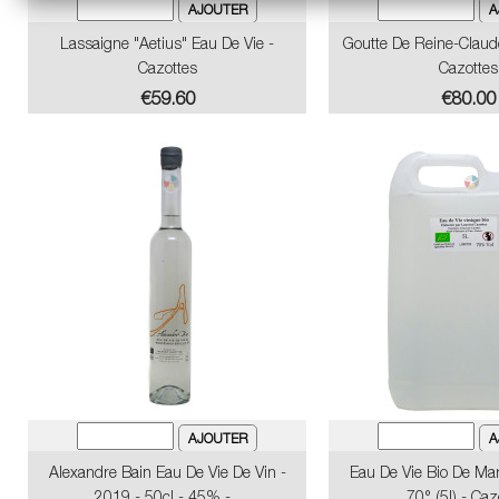
Lassaigne "Aetius" Eau De Vie -
Goutte De Reine-Claud
Cazottes
Cazottes
Price
Price
€59.60
€80.00
Alexandre Bain Eau De Vie De Vin -
Eau De Vie Bio De Ma
2019 - 50cl - 45% -...
70° (5l) - Caz