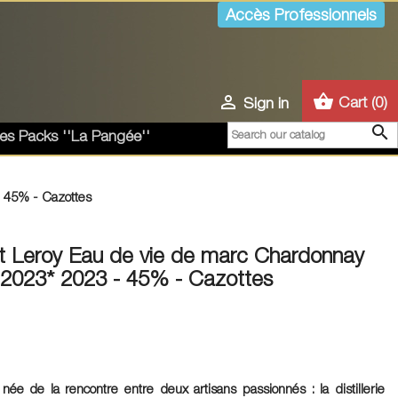
Accès Professionnels
shopping_basket

Cart
(0)
Sign in

es Packs ''La Pangée''
 45% - Cazottes
 Leroy Eau de vie de marc Chardonnay
 2023* 2023 - 45% - Cazottes
née de la rencontre entre deux artisans passionnés : la distillerie