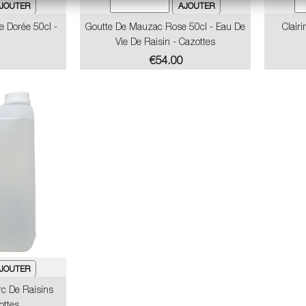
e Dorée 50cl -
Goutte De Mauzac Rose 50cl - Eau De
Clairi
Vie De Raisin - Cazottes
Price
€54.00
rc De Raisins
ottes