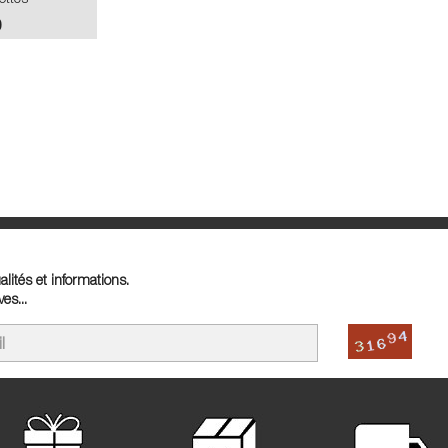
0
lités et informations.
es...