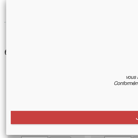
6 other products in the same category:
vous a
Conforméme