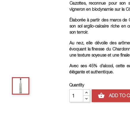
Cazottes, reconnue pour son sav
vigneron en biodynamie sur la Cô
Élaborée à partir des marcs de C
son sol argilo-calcaire riche en
son terroir.
Au nez, elle dévoile des arômes
évoquant la finesse du Chardonn
une texture soyeuse et une finale
Avec ses 45% d’alcool, cette ea
élégante et authentique.
Quantity
shopping_basket
ADD TO 