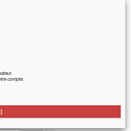
sateur.
tre compte.
)