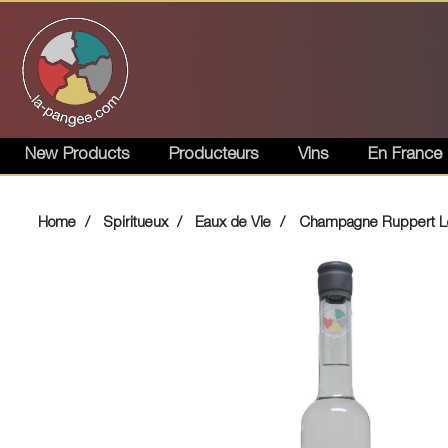
New Products
Producteurs
Vins
En France
Home
Spiritueux
Eaux de Vie
Champagne Ruppert Ler