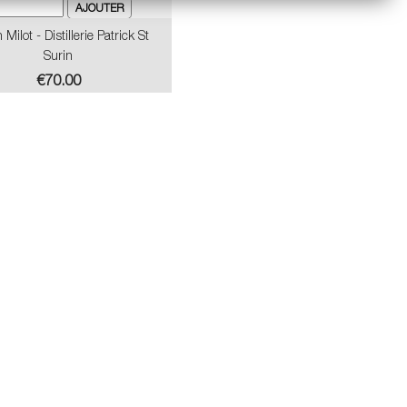
n Milot - Distillerie Patrick St
Surin
Price
€70.00