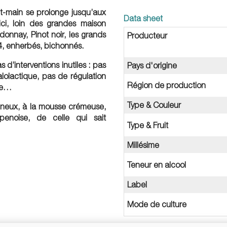
it-main se prolonge jusqu’aux
Data sheet
ici, loin des grandes maison
onnay, Pinot noir, les grands
Producteur
4, enherbés, bichonnés.
s d’interventions inutiles : pas
Pays d'origine
lolactique, pas de régulation
Région de production
age…
Type & Couleur
vineux, à la mousse crémeuse,
enoise, de celle qui sait
Type & Fruit
Millésime
Teneur en alcool
Label
Mode de culture