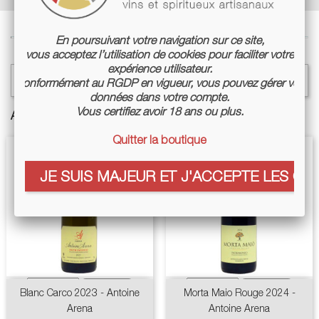
En poursuivant votre navigation sur ce site,
vous acceptez l’utilisation de cookies pour faciliter votre
expérience utilisateur.

Sélectionner un filtre
Conformément au RGDP en vigueur, vous pouvez gérer vos
données dans votre compte.
Vous certifiez avoir 18 ans ou plus.
Affichage 1-2 de 2 article(s)
Quitter la boutique
JE SUIS MAJEUR ET J'ACCEPTE LES COO
Blanc Carco 2023 - Antoine
Morta Maio Rouge 2024 -
Arena
Antoine Arena