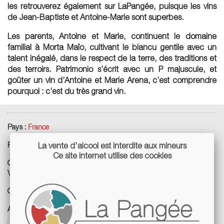
les retrouverez également sur LaPangée, puisque les vins
de Jean-Baptiste et Antoine-Marie sont superbes.
Les parents, Antoine et Marie, continuent le domaine
familial à Morta Maïo, cultivant le biancu gentile avec un
talent inégalé, dans le respect de la terre, des traditions et
des terroirs. Patrimonio s’écrit avec un P majuscule, et
goûter un vin d’Antoine et Marie Arena, c’est comprendre
pourquoi : c’est du très grand vin.
Pays :
France
Région :
Corse - Patrimonio
La vente d'alcool est interdite aux mineurs
Ce site internet utilise des cookies
Cépages :
Nielluccio, Biancu gentile, Muscat à petits grains blancs,
Vermentino
Cuves :
Inox, béton
Agriculture :
biologique, biodynamiques