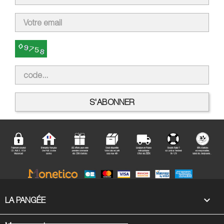

LA PANGÉE