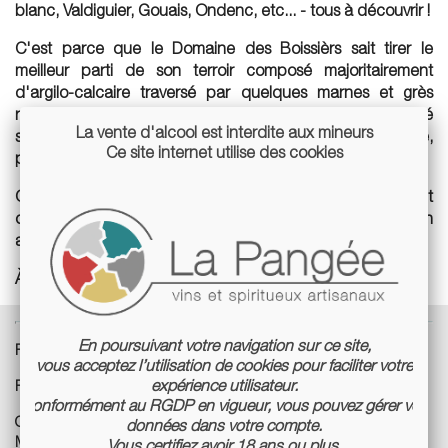
blanc, Valdiguier, Gouais, Ondenc, etc... - tous à découvrir !
C'est parce que le Domaine des Boissièrs sait tirer le
meilleur parti de son terroir composé majoritairement
d'argilo-calcaire traversé par quelques marnes et grès
rouges, que Marc Fraysse a mis en place un système basé
La vente d'alcool est interdite aux mineurs
sur les principes de la biodynamie et de l'agroforesterie,
Ce site internet utilise des cookies
privilégiant le travail manuel de la vigne.
Ce jeune et dynamique vigneron peut certainement
contribuer au développement du vin de Gaillac avec son
approche nouvelle mais traditionnelle et respectueuse.
À découvrir !
En poursuivant votre navigation sur ce site,
Pays :
France
vous acceptez l’utilisation de cookies pour faciliter votre
expérience utilisateur.
Région :
Sud Ouest/ Aveyron
Conformément au RGDP en vigueur, vous pouvez gérer vos
Cépages :
Fer Servadou, Prunelard, Rousselous, Chenins, Ondenc,
données dans votre compte.
Mansois, Jurançon noir et blanc, Valdiguier, Gouais
Vous certifiez avoir 18 ans ou plus.